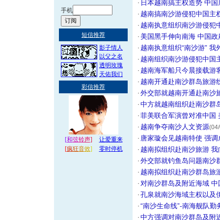
日本越南搞主权造势 中
·
越南搞南沙游侵犯中国主
·
越南执意组织南沙游侵犯
·
美国黑手伸向南海 中国政
·
越南执意组织“南沙游” 
·
越南组织南沙游侵犯中国
·
越南海军船只今晨接载游客
·
越南开通赴南沙群岛旅游
·
外交部就越南开通赴南沙
·
中方就越南组织赴南沙群
·
菲美联合军演曾对准中国
·
越南争夺南沙人文资源
·
(04
唐家璇会见越南特使 强
·
越南拟组织赴南沙旅游 
·
外交部就钓鱼岛问题南沙群
·
越南拟组织赴南沙群岛旅
·
对南沙群岛及附近海域 
·
孔泉就南沙海域主权以及伊
·
“南沙生命线”-南海舰队勤
·
中方强调对南沙群岛及附
·