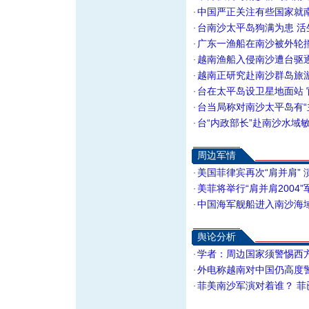
中国严正关注有些国家就
·
台南沙太平岛狗满为患 活生
·
广东一渔船在南沙被外轮撞
·
越南渔船入侵南沙遭台驱逐
·
越南正研究赴南沙群岛旅
·
台在太平岛设卫星地面站
·
台当局称对南沙太平岛有“
·
台“内政部长”赴南沙水域敏
·
周边军情
美国菲律宾再次“肩并肩”
·
美菲将举行“肩并肩2004
·
中国海军舰船进入南沙海
·
舆论分析
学者：周边国家须警惕西
·
外电称越南对中国仍高度
·
菲美南沙军演对着谁？ 菲
·