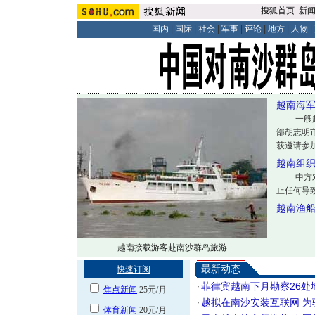
搜狐首页
-
新
国内
|
国际
|
社会
|
军事
|
评论
|
地方
|
人物
|
越南海军
一艘越南
部胡志明
获邀请参加首
越南组织
中方对此
止任何导致
越南渔船
越南接载游客赴南沙群岛旅游
最新动态
菲律宾越南下月勘察26处
·
越拟在南沙安装互联网 
·