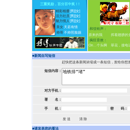
三重奖励，百分百中奖！
!
精彩相册
[男]
[女]
活力社员
[男]
[女]
魅力情人
[男]
[女]
美女
天若有情
·
和弦铃声：
帅哥
不帅照脸踢
原来的我
挥着翅膀的
·
疯狂音效：
On…个头啊
翠花，接电
■
新闻自写短信
赶快把这条新闻浓缩成一条短信，发给你想
短信内容：
对方手机：
署 名：
手 机：
密 码：
■
请发表您的看法