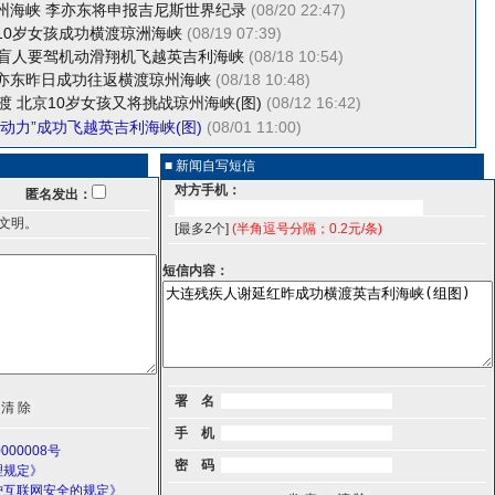
州海峡 李亦东将申报吉尼斯世界纪录
(08/20 22:47)
10岁女孩成功横渡琼洲海峡
(08/19 07:39)
岁盲人要驾机动滑翔机飞越英吉利海峡
(08/18 10:54)
亦东昨日成功往返横渡琼州海峡
(08/18 10:48)
渡 北京10岁女孩又将挑战琼州海峡(图)
(08/12 16:42)
动力”成功飞越英吉利海峡(图)
(08/01 11:00)
■ 新闻自写短信
对方手机：
匿名发出：
文明。
[最多2个]
(半角逗号分隔；0.2元/条)
短信内容：
署 名
手 机
000008号
密 码
理规定》
护互联网安全的规定》