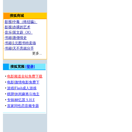
搜狐商城
·
影视
|
中毒（终结骗）
·
影视
|
赤裸的艺术
·
音乐
|
莫文蔚《X》
·
书籍
|
唐僧情史
·
书籍
|
1元图书特卖场
·
书籍
|
天不亮就分手
更多...