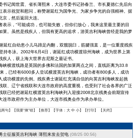
委书记闻世震、省长薄熙来，大连市委书记孙春兰、市长夏德仁先后向
红表示祝贺和慰问，称赞谢延红为国争光、为家乡争光的自强精神。据
北京，然后返回大连。
示，“可能成功，也可能失败，但你们放心，我来这里最主要的目
加莱。虽然是残疾人，但我有更高的追求，游英吉利海峡曾经是我的梦
延红自幼患小儿马蹄足内翻，双髋脱臼，筋腱强直，是一位重度残疾
坚持冬泳。2002年6月4日，谢延红成功横渡琼州海峡，成为世界上第
残疾人，获上海大世界吉尼斯之最证书。
横渡线路是英国的多佛和法国的加莱两点之间，直线距离为33.8
以来，已经有6000多人尝试横渡英吉利海峡，成功者有800多人，成功
疾人成功横渡的先例。残疾勇士谢延红充满自信的向英吉利海峡发起挑
残联、辽宁省残联和大连市政府的高度重视，也受到了社会各界的广泛
残联已经把谢延红横渡英吉利海峡列入迎接2008北京残奥会前期宣传
大连市政府作为主办单位，大连市残奥会作为承办单位。
说两句
】【
我要“揪”错
】【
推荐
】【字体：
大
中
小
】【
打印
】 【
关闭
】
勇士征服英吉利海峡 薄熙来发去贺电
(08/25 00:56)