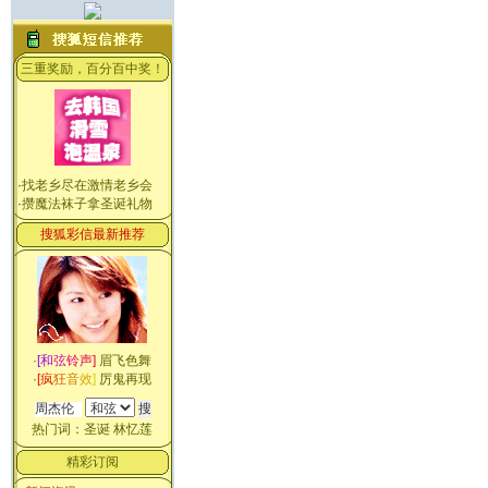
三重奖励，百分百中奖！
·
找老乡尽在激情老乡会
·
攒魔法袜子拿圣诞礼物
搜狐彩信最新推荐
·
[
和
弦
铃
声
]
眉飞色舞
·
[
疯
狂
音
效
]
厉鬼再现
热门词：
圣诞
林忆莲
精彩订阅