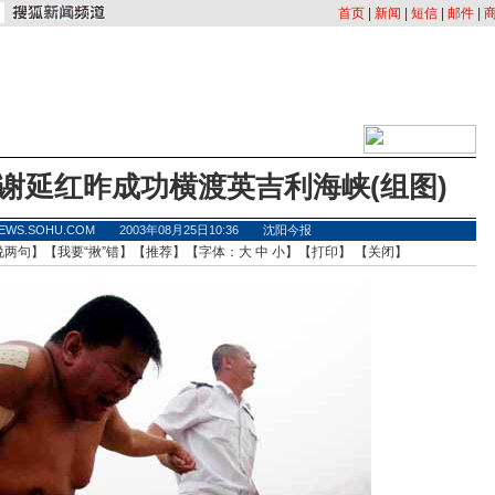
首页
|
新闻
|
短信
|
邮件
|
谢延红昨成功横渡英吉利海峡(组图)
EWS.SOHU.COM 2003年08月25日10:36 沈阳今报
说两句
】【
我要“揪”错
】【
推荐
】【字体：
大
中
小
】【
打印
】 【
关闭
】