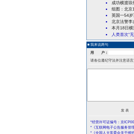
成功横渡琼
组图：北京
英国一54
北京法警李
本月18日横
人类首次“无
■ 我来说两句
用 户：
请各位遵纪守法并注意语言
*经营许可证编号：京ICP00
*《互联网电子公告服务管
*《全国人大常委会关于维