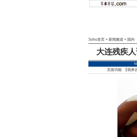
Sohu首页
>
新闻频道
>
国内
大连残疾人
N
页面功能 【
我来