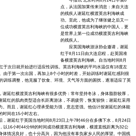
今报讯 北京时间8月24日早晨8
点，从法国加莱传来消息：来自大连
的残疾人谢延红横渡英吉利海峡成
功。至此，他成为了继张健之后又一
位成功横渡英吉利海峡的中国人，更
是世界上第一位成功横渡英吉利海峡
的残疾人。
应英国海峡游泳协会邀请，谢延
红于8月11日由大连启程，赴英国准
备横渡英吉利海峡。自当地时间8月
延红于次日就开始进行适应性训练。英吉利海峡的平均水温仅有18度左
度。由于第一次出国，再加上8个小时的时差，开始训练时谢延红感到很
间的训练调整，他克服了饮食、环境、天气等方面的困扰，逐渐适应了英
谢延红横渡英吉利海峡有很多优势：常年坚持冬泳，身体脂肪较厚，
谢延红的肌肉类型适合长距离游泳，不易疲劳，恢复较快；谢延红采用
力。而且，谢延红心理承受能力强，意志坚强。他估计按谢延红的体能
的时间在15小时左右。
谢延红于英国当地时间8月23日上午7时46分在多佛下水，8月24日
，以16小时44分钟的时间成功横渡英吉利海峡，横渡直线距离为32公
身体情况良好，也十分高兴，因为他没有辜负家乡人民的厚望。中国残