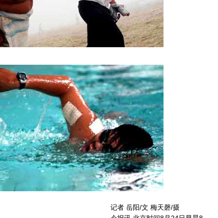
记者 岳阳/文 梅天磬/摄