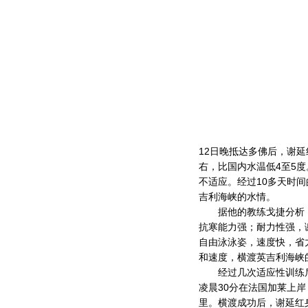
12日晚抵达多佛后，谢
右，比国内水温低4至5
不适应。经过10多天时
吉利海峡的水情。
据他的教练戈捷分析，
抗寒能力强；耐力性强，
自由泳泳姿，速度快，省
和速度，横渡英吉利海峡
经过几次适应性训练后，
凌晨30分在法国加莱上岸
里。横渡成功后，谢延红