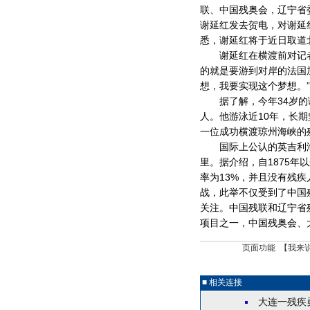
联、中国残奥会，辽宁省
谢延红发去贺电，对谢延
悉，谢延红将于近日取道
谢延红在横渡前对记者表
的就是要游到对岸的法国
想，我要实现这个梦想。”
据了解，今年34岁的谢
人。他游泳近10年，长期
一位成功横渡琼州海峡的
国际上公认的英吉利海峡
里。据介绍，自1875年
率为13%，并且没有残
战，此举不仅受到了中国
关注。中国残联和辽宁省
项目之一，中国残奥会、
页面功能 【
我来
■ 相关连接
大连一残疾