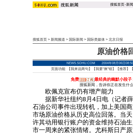
搜狐首页
-
新
搜狐首页
>
新闻频道
>
国际新闻
>
国际类媒体
>
北京日报
原油价格
NEWS.SOHU.COM 2004年08月06日
页面功能 【
我来说两句
】【
我要“揪”错
】【
推荐
】
免费
最经典的幽默小段子
搜狐新闻，告诉你正在发生什
欧佩克宣布仍有增产能力
据新华社纽约8月4日电（记者薛
石油公司事件出现转机，加上美国商
市场原油价格从历史高位回落。当天
许其动用银行账户的资金维持石油生
市一周来的紧张情绪。尤科斯日产原