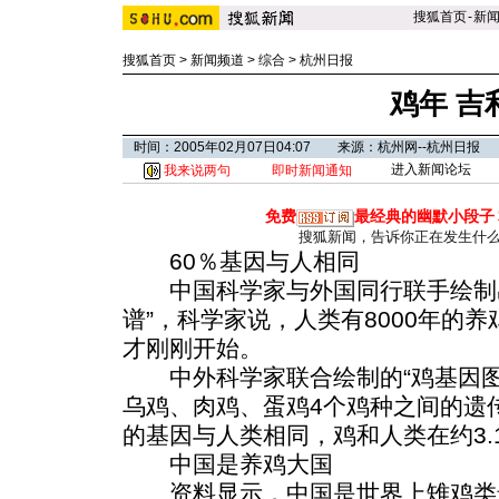
搜狐首页
-
新
搜狐首页
>
新闻频道
>
综合
>
杭州日报
鸡年 吉
时间：2005年02月07日04:07 来源：杭州网--杭州日报
进入新闻论坛
我来说两句
即时新闻通知
免费
最经典的幽默小段子
搜狐新闻，告诉你正在发生什
60％基因与人相同
中国科学家与外国同行联手绘制出
谱”，科学家说，人类有8000年的
才刚刚开始。
中外科学家联合绘制的“鸡基因图
乌鸡、肉鸡、蛋鸡4个鸡种之间的遗
的基因与人类相同，鸡和人类在约3.
中国是养鸡大国
资料显示，中国是世界上雉鸡类最