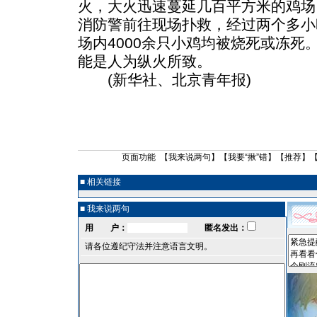
火，大火迅速蔓延几百平方米的鸡场
消防警前往现场扑救，经过两个多小
场内4000余只小鸡均被烧死或冻死
能是人为纵火所致。
(新华社、北京青年报)
页面功能 【
我来说两句
】【
我要“揪”错
】【
推荐
】
■ 相关链接
■ 我来说两句
用 户：
匿名发出：
请各位遵纪守法并注意语言文明。