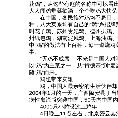
花鸡”，从这些有趣的名称中可以看
人人闻鸡垂涎欲滴，个个吃鸡大快朵
在中国，各民族对鸡均不忌口，
种，八大菜系均有自己的“鸡”系招
叫花子鸡、苏州贵妃鸡、德州扒鸡、
州纸包鸡，湖南泥风鸡、上海油鸡、
中“鸡”的做法有上百种，每一道烧
事。
“无鸡不成席”。不光是中国人对
以“鸡”为主菜之一。从“肯德基”到“
随“鸡”而来。
鸡也带来灾难
鸡，中国人最亲密的生活伙伴却
2004年1月的一天，广西隆安县丁
病性禽流感突袭中国，50天内中国内
4000只小鸡没过上鸡年
4日晚上11点左右，北京密云县