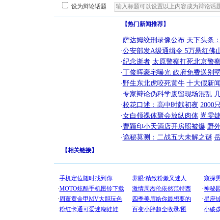
设为辩论话题
【热门新闻推荐】
·
萨达姆绞刑录像公布
天下头条
·
公安部发A级通缉令 5万悬红佛山
·
纪念逝者
太原警察打死北京警察
·
丁俊晖豪宅曝光 政府免费送别墅
·
野生东北虎咬死黄牛
十大假新
·
专家辩论伪科学废留现场混乱 几
·
校花口述：高中时献初夜
200
·
女白领祼体聚会放纵肉体
尚雯婕
·
曹颖印小天酒店开房照被爆
野
·
诡秘莫测：二战五大未解之谜
【
相关链接
】
[圣诞节]
你太多，
要平安！
[圣诞节]
能正大光明