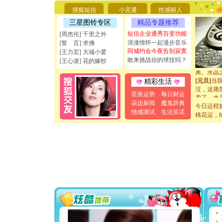
天都要快
搜狐短信
小灵通
性感丽人
[圣诞节]
如意,快乐
三星图铃专区
精品专题推荐
[元旦]
看
短信企业通秀百变功能
[周杰伦] 千里之外
断电。爱
浪漫情怀一起漫步音乐
[誓 言] 求佛
你是我专
同城约会今夜告别寂寞
[王力宏] 大城小爱
[元旦]
如
敢来挑战你的球技吗？
起；二是
[王心凌] 花的嫁纱
离。水晶
[元旦]
当
精彩生活
泣，这痛
星座运势
每日财运
卖了。水
[春节]
风
花边新闻
魔鬼辞典
今日运程
颜！冬去
情感测试
生活笑话
桃花运，
道一声平
[春节]
传
片叶子是
送你一棵
[圣诞节]
你太多，
要平安！
[圣诞节]
能正大光明
天都要快
[圣诞节]
如意,快乐
[元旦]
看