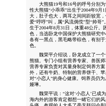
大熊猫19号和16号的呼号分别为“
性大熊猫“小乖乖”出生于2004年9月
大，肚子也大，两耳之间间距较宽，
爱“哼哼”叫，属“风流倜傥”型“帅哥
生于2004年8月31日，体重48公
色，当选卧龙中国保护大熊猫研究中
各有一黑点，黑毛略带棕色，有别于
色。
魏荣平介绍说，卧龙成立了一个
熊猫。专门小组有营养专家、兽医师
营养专家负责对其量身制定饲养方案
外，还有牛奶、特制的营养饼干、苹
对“小恋人”的身心健康。饲养员仍
娅琳。
魏荣平说：“这对‘小恋人’已成为
海内外的游客肯定都想一睹它们的风
头痛，参观的人太多了毫无疑问会影