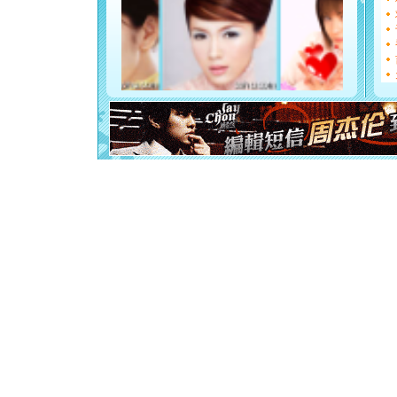
断电。爱
你是我专
[元旦]
如
起；二是
离。水晶
[元旦]
当
泣，这痛
卖了。水
[春节]
风
颜！冬去
道一声平
[春节]
传
片叶子是
送你一棵