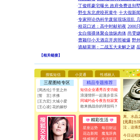
·
丁俊晖豪宅曝光 政府免费送别墅
·
野生东北虎咬死黄牛
十大假新
·
专家辩论伪科学废留现场混乱 几
·
校花口述：高中时献初夜
200
·
女白领祼体聚会放纵肉体
尚雯婕
·
曹颖印小天酒店开房照被爆
野
[圣诞节]
·
诡秘莫测：二战五大未解之谜
你太多，
【
相关链接
】
要平安！
[圣诞节]
能正大光明
天都要快
搜狐短信
小灵通
性感丽人
[圣诞节]
三星图铃专区
精品专题推荐
如意,快乐
[元旦]
看
短信企业通秀百变功能
[周杰伦] 千里之外
断电。爱
浪漫情怀一起漫步音乐
[誓 言] 求佛
你是我专
同城约会今夜告别寂寞
[王力宏] 大城小爱
[元旦]
如
敢来挑战你的球技吗？
[王心凌] 花的嫁纱
起；二是
离。水晶
精彩生活
[元旦]
当
泣，这痛
星座运势
每日财运
卖了。水
花边新闻
魔鬼辞典
今日运程
[春节]
风
情感测试
生活笑话