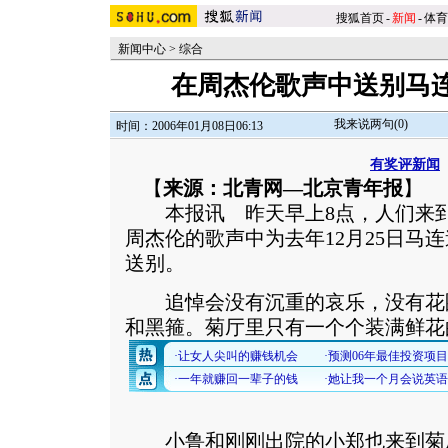
搜狐首页
-
新闻
-
体育
新闻中心
>
综合
在周杰伦歌声中送别马
我来说两句(
0
)
时间：2006年01月08日06:13
有奖评新闻
【
来源：北青网—北京青年报
】
本报讯 昨天早上8点，人们来到
周杰伦的歌声中为去年12月25日马
送别。
追悼会没有沉重的哀乐，没有花
和黑箍。菊厅里只有一个个装满鲜花
小鲁和刚刚出院的小郑也来到菊