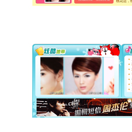
桃花运，
颜！冬去
道一声平
[春节]
传
片叶子是
送你一棵
[圣诞节]
你太多，
要平安！
[圣诞节]
能正大光明
天都要快
[圣诞节]
如意,快乐
[元旦]
看
断电。爱
你是我专
[元旦]
如
起；二是
离。水晶
[元旦]
当
泣，这痛
卖了。水
[春节]
风
颜！冬去
道一声平
[春节]
传
片叶子是