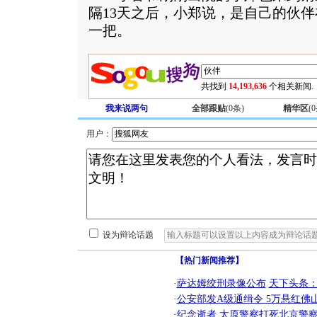
隔13天之后，小郑说，是自己的伙
一把。
共找到
14,193,636
个相关新闻.
我来说两句
全部跟贴
(
0
条)
精华区
(
0
用户：
设为辩论话题
【热门新闻推荐】
·
萨达姆绞刑录像公布
天下头条
·
公安部发A级通缉令 5万悬红佛山
·
纪念逝者
太原警察打死北京警察