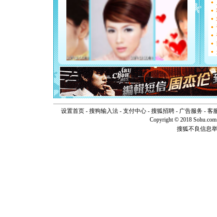
如意,快乐
[元旦]
看
断电。爱
你是我专
[元旦]
如
起；二是
离。水晶
[元旦]
当
泣，这痛
卖了。水
[春节]
风
颜！冬去
道一声平
[春节]
传
设置首页
-
搜狗输入法
-
支付中心
-
搜狐招聘
-
广告服务
-
客
片叶子是
Copyright © 2018 Sohu.com I
送你一棵
搜狐不良信息