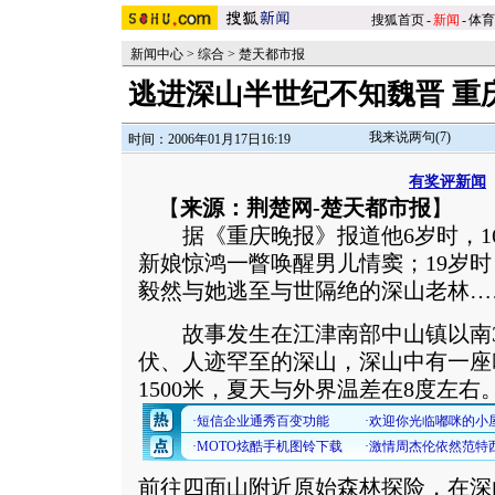
搜狐首页
-
新闻
-
体育
新闻中心
>
综合
>
楚天都市报
逃进深山半世纪不知魏晋 重
我来说两句(
7
)
时间：2006年01月17日16:19
有奖评新闻
【
来源：荆楚网-楚天都市报
】
据《重庆晚报》报道他6岁时，1
新娘惊鸿一瞥唤醒男儿情窦；19岁
毅然与她逃至与世隔绝的深山老林…
故事发生在江津南部中山镇以南3
伏、人迹罕至的深山，深山中有一座
1500米，夏天与外界温差在8度左右
前往四面山附近原始森林探险，在深