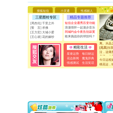
能正大光明
天都要快
搜狐短信
小灵通
性感丽人
[圣诞节]
如意,快乐
三星图铃专区
精品专题推荐
[元旦]
看
短信企业通秀百变功能
[周杰伦] 千里之外
断电。爱
浪漫情怀一起漫步音乐
[誓 言] 求佛
你是我专
同城约会今夜告别寂寞
[王力宏] 大城小爱
[元旦]
如
敢来挑战你的球技吗？
[王心凌] 花的嫁纱
起；二是
离。水晶
[元旦]
当
精彩生活
泣，这痛
星座运势
每日财运
卖了。水
花边新闻
魔鬼辞典
[春节]
风
今日运程
情感测试
生活笑话
颜！冬去
桃花运，
道一声平
[春节]
传
片叶子是
送你一棵
[圣诞节]
你太多，
要平安！
[圣诞节]
能正大光明
天都要快
[圣诞节]