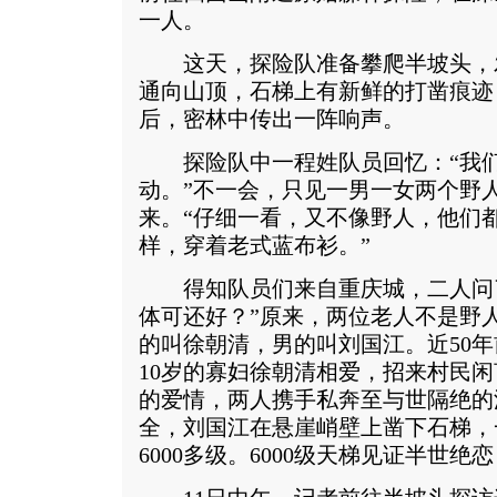
一人。
这天，探险队准备攀爬半坡头，
通向山顶，石梯上有新鲜的打凿痕迹
后，密林中传出一阵响声。
探险队中一程姓队员回忆：“我们
动。”不一会，只见一男一女两个野
来。“仔细一看，又不像野人，他们
样，穿着老式蓝布衫。”
得知队员们来自重庆城，二人问了
体可还好？”原来，两位老人不是野
的叫徐朝清，男的叫刘国江。近50年
10岁的寡妇徐朝清相爱，招来村民
的爱情，两人携手私奔至与世隔绝的
全，刘国江在悬崖峭壁上凿下石梯，
6000多级。6000级天梯见证半世绝恋