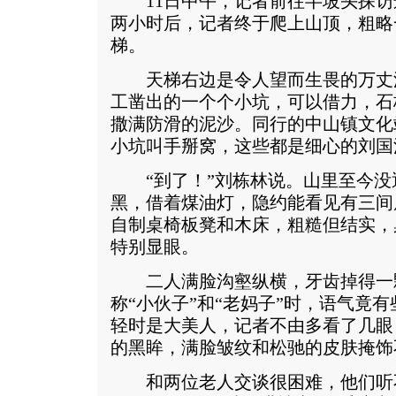
11日中午，记者前往半坡头探访这
两小时后，记者终于爬上山顶，粗略一
梯。
天梯右边是令人望而生畏的万丈
工凿出的一个个小坑，可以借力，石
撒满防滑的泥沙。同行的中山镇文化
小坑叫手掰窝，这些都是细心的刘国
“到了！”刘栋林说。山里至今没
黑，借着煤油灯，隐约能看见有三间
自制桌椅板凳和木床，粗糙但结实，
特别显眼。
二人满脸沟壑纵横，牙齿掉得一
称“小伙子”和“老妈子”时，语气竟
轻时是大美人，记者不由多看了几眼
的黑眸，满脸皱纹和松驰的皮肤掩饰
和两位老人交谈很困难，他们听