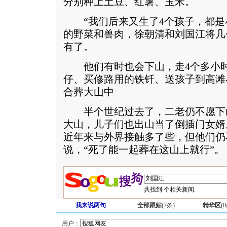
分别种上土豆、红薯、玉米。
“我们后来又生了4个孩子，都是
的野菜和兽肉，徐朝清和刘国江将几
有了。
他们有时也会下山，走4个多小时
仔、买修路用的铁钎、送孩子到高滩
合葬大山中
半个世纪过去了，二老仍不愿下
大山，儿子们也出山当了倒插门女婿
近年来与外界接触多了些，但他们仍
说，“死了能一起葬在这山上就行”。
共找到
个相关新闻.
我来说两句
全部跟贴
(
7
条)
精华区
(
0
用户：