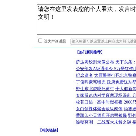
设为辩论话题
【热门新闻推荐】
·
萨达姆绞刑录像公布
天下头条
·
公安部发A级通缉令 5万悬红佛山
·
纪念逝者
太原警察打死北京警察
·
丁俊晖豪宅曝光 政府免费送别墅
·
野生东北虎咬死黄牛
十大假新
·
专家辩论伪科学废留现场混乱 几
·
校花口述：高中时献初夜
200
·
女白领祼体聚会放纵肉体
尚雯婕
·
曹颖印小天酒店开房照被爆
野
[圣诞节]
·
诡秘莫测：二战五大未解之谜
你太多，
要平安！
【
相关链接
】
[圣诞节]