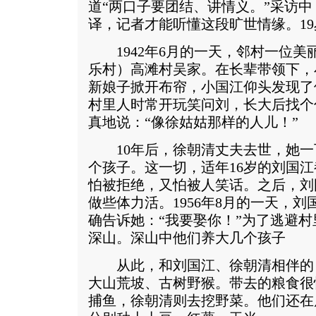
道“两口子要团结、讲情义。”采访
译，记者才能听懂这段旷世情缘。1
1942年6月的一天，邻村一位美
乐村）高滩村吴家。在长辈带领下，
新娘子掀开布帘，小国江仰头发现了
村里人时常开玩笑问刘，长大后找个
真地说：“像徐姑姑那样的人儿！”
10年后，徐朝清丈夫去世，她一
个孩子。这一切，适年16岁的刘国
怕被拒绝，又怕被人笑话。之后，刘
做些体力活。1956年8月的一天，
确告诉她：“我要娶你！”为了逃避
深山。深山中他们养大几个孩子
从此，和刘国江、徐朝清相伴的
大山荒坡、古树野猴。带去的粮食很
捕鱼，徐朝清则去挖野菜。他们还在