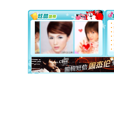
要平安！
[圣诞节]
能正大光明
都要快乐噢
[圣诞节]
如意,快乐
[元旦]
看
断电。爱
你是我专
[元旦]
如
起；二是
离。水晶
[元旦]
当
泣，这痛
卖了。水
[春节]
风
颜！冬去
道一声平
[春节]
传
片叶子是
送你一棵