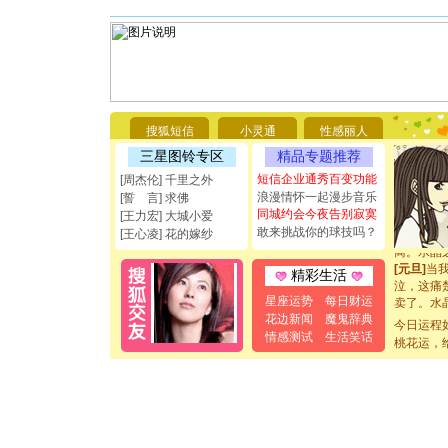
[圣诞节]
你太多，
要平安！
[圣诞节]
能正大光明
都要快乐噢
[圣诞节]
搜狐短信
小灵通
性感丽人
如意,快乐
三星图铃专区
精品专题推荐
[元旦]
看
断电。爱
短信企业通秀百变功能
[周杰伦] 千里之外
你是我专
浪漫情怀一起漫步音乐
[誓 言] 求佛
[元旦]
如
同城约会今夜告别寂寞
[王力宏] 大城小爱
起；二是
敢来挑战你的球技吗？
[王心凌] 花的嫁纱
离。水晶
[元旦]
当
精彩生活
泣，这痛
卖了。水
星座运势
每日财运
[春节]
风
花边新闻
魔鬼辞典
今日运程
颜！冬去
情感测试
生活笑话
桃花运，
道一声平
[春节]
传
片叶子是
送你一棵
[圣诞节]
你太多，