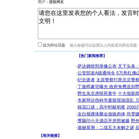
用户：
设为辩论话题
【热门新闻推荐】
·
萨达姆绞刑录像公布
天下头条
·
公安部发A级通缉令 5万悬红佛山
·
纪念逝者
太原警察打死北京警察
·
丁俊晖豪宅曝光 政府免费送别墅
·
野生东北虎咬死黄牛
十大假新
·
专家辩论伪科学废留现场混乱 几
·
校花口述：高中时献初夜
200
·
女白领祼体聚会放纵肉体
尚雯婕
·
曹颖印小天酒店开房照被爆
野
·
诡秘莫测：二战五大未解之谜
【
相关链接
】