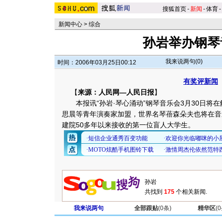
搜狐首页
-
新闻
-
体育
-
新闻中心
>
综合
孙岩举办钢琴
我来说两句(
0
)
时间：2006年03月25日00:12
有奖评新闻
【
来源：人民网—人民日报
】
本报讯“孙岩·琴心涌动”钢琴音乐会3月30日将
思晨等青年演奏家加盟，世界名琴蓓森朵夫也将在音
建院50多年以来接收的第一位盲人大学生。
共找到
175
个相关新闻.
我来说两句
全部跟贴
(
0
条)
精华区
(
0