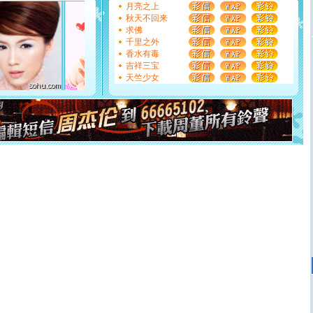
月亮之上
如意,快乐,鲜花,一切美好的祝愿与你同在.圣诞快乐!
秋天不回来
[元旦]
看到你我会触电；看不到你我要充电；没有你我会
求佛
断电。爱你是我职业，想你是我事业，抱你是我特长，吻
千里之外
你是我专业！水晶之恋祝你新年快乐
香水有毒
[元旦]
如果上天让我许三个愿望，一是今生今世和你在一
吉祥三宝
起；二是再生再世和你在一起；三是三生三世和你不再分
天竺少女
离。水晶之恋祝你新年快乐
[元旦]
当我狠下心扭头离去那一刻，你在我身后无助地哭
泣，这痛楚让我明白我多么爱你。我转身抱住你：这猪不
卖了。水晶之恋祝你新年快乐。
[春节]
风柔雨润好月圆，半岛铁盒伴身边，每日尽显开心
颜！冬去春来似水如烟，劳碌人生需尽欢！听一曲轻歌，
道一声平安！新年吉祥万事如愿
[春节]
传说薰衣草有四片叶子：第一片叶子是信仰，第二
片叶子是希望，第三片叶子是爱情，第四片叶子是幸运。
送你一棵薰衣草，愿你新年快乐！