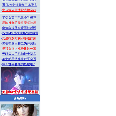
·
裸拼AV女优翁红日本脱光
·
女孩旅店偷情被暗拍全程
·
半裸女高空玩跳伞乳横飞
·
用胸推拿的异性泰式按摩
·
李倩蓉放荡全裸照性感照
·
游戏MM选拔现场随便碰臀
·
女星拍戏时胸部惨遭蹂躏
·
老板电脑里和二奶开房照
·
视频女屋内裸身挑逗一幕
·
无耻病人手机拍护士裙底
·
美女明星透视装近乎全裸
·
惊！世界各地的怪物(图)
娱乐基地