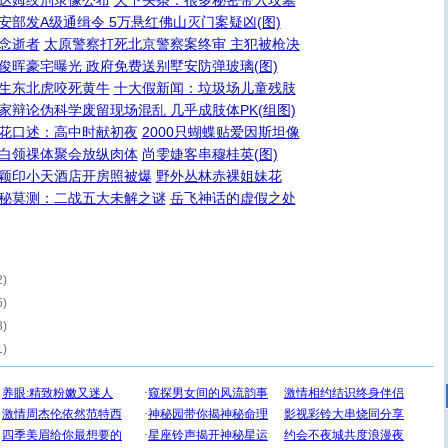
达姆绞刑录像公布
天下头条：很多秘密带入坟墓
安部发A级通缉令 5万悬红佛山灭门案疑凶(图)
念逝者
太原警察打死北京警察案终审 主犯被枪决
俊晖豪宅曝光 政府免费送别墅安防弹玻璃(图)
生东北虎咬死黄牛
十大假新闻：垃圾场儿童残肢
家辩论伪科学废留现场混乱 几乎成肢体PK(组图)
花口述：高中时献初夜
2000只蝴蝶贴爱因斯坦像
白领祼体聚会放纵肉体
尚雯婕客串穆桂英(图)
颖印小天酒店开房照被爆
野外丛林赤裸姐妹花
秘莫测：二战五大未解之谜
岳飞神话的虚假之处
2)
5)
8)
1)
[圣诞节]
圣诞节到了，想想没什么送给你的，又不打算给
你太多，只有给你五千万：千万快乐！千万要健康！千万
要平安！千万要知足！千万不要忘记我！