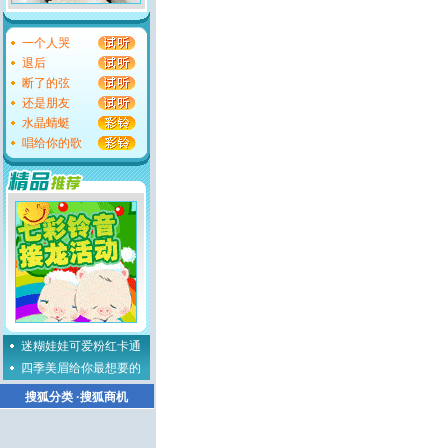
一个人哭
退后
断了的弦
还是朋友
水晶蜻蜓
唱给你的歌
迷糊娃娃可爱粉红卡通
四季美眉给你最想要的
搜狐分类
·
搜狐商机