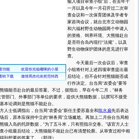
输入项目审查小组”后，在去年十
一月以及今年一月召开过二次审
查会议和一次保育团体及学者专
家咨询会议，就台北市立动物园
和六福村野生动物园两个申请人
的资格、饲养环境、大熊猫赴台
是否符合岛内现行“法规”，以及
野生动物保护团体的意见进行审
查。
今天最后一次会议后，审查
小组将针对上述四项审查提出最
后结论，但不会针对熊猫能否成
行作决定。台当局“农委会”要等
熊猫能否赴台的最后答案。不过，据指出，早在今年二月，“林务
主管部门、外事部门等单位的要求，提供大熊猫数据，以撰写不接受
基本论调则是熊猫不能赴台。
人士低调指出，台当局“农委会”新任主委苏嘉全和
陈水扁
先后表达
场后，原本应保持中立的“林务局”立场尴尬。再加上二月份台当局相
熊猫入岛的托辞数据，“为了五斗米，只有照指示交卷。”该官方人士
查小组最后结论，大熊猫能不能赴台已有清楚轮廓。从审查过程中相
得到想要的答案了。（郭强）