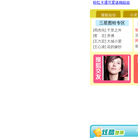
搜狐短信
小灵
三星图铃专区
[周杰伦] 千里之外
[誓 言] 求佛
[王力宏] 大城小爱
[王心凌] 花的嫁纱