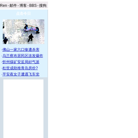
aRen
-
邮件
-
博客
-
BBS
-
搜狗
点击今日
·
佛山一家六口惨遭杀害
·
乌兰察布居民区连发爆炸
·
忻州煤矿安监局好气派
·
杜世成助推青岛房价?
·
平安夜女子遭遇飞车党