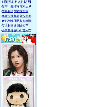
·
刘翔
国足
科比
NBA
F1
·
新车：雅绅特
东本思域
·
华晨骏捷
雪铁龙凯旋
·
奥斯卡金像奖
馒头血案
·
传TOM集团将收购新浪
·
新农村建设
国企改革
·
蔡依林身着CPU芯片衣