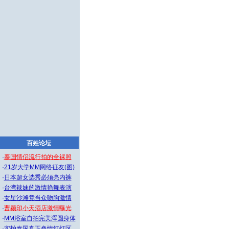
百姓论坛
·
泰国情侣流行拍的全裸照
·
21岁大学MM网络征友(图)
·
日本超女选秀必须亮内裤
·
台湾辣妹的激情艳舞表演
·
女星沙滩竟当众吻胸激情
·
曹颖印小天酒店激情曝光
·
MM浴室自拍完美浑圆身体
·
实拍泰国真正色情红灯区