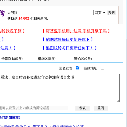
共找到
14,602
个相关新闻.
全部跟贴
(
0
条)
精华区
(
0
条)
辩论区
(
0
条)
匿名发表：
隐藏地址：
热门新闻推荐】