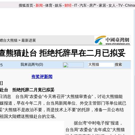
搜狐首页
-
新闻
-
体育
-
娱乐
-
财经
-
IT
-
汽车
-
房产
-
家居
-
女人
-
TV
-
Chin
赠台大熊猫
>
最新进展
查熊猫赴台 拒绝托辞早在二月已拟妥
我来说两句(
0
)
25
有奖评新闻
网
】
赴台 拒绝托辞二月竟已拟妥
消息 台当局“农委会”今天将召开“大熊猫审查会”，讨论大熊猫能
媒报道，早在今年二月，台当局新闻单位、外交主管部门等单位就已
拟妥“大熊猫不是政治不要，而是技术上不要”的托辞，准备一旦公布结
祖国大陆赠送熊猫赴台的立场。
据台湾“中时电子报”报道，
台当局“农委会”去年成立“大熊猫