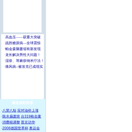
频道精彩推荐
·
八荣八耻
应对油价上涨
·
陈水扁废统
台319枪击案
·
消费税调整
普京访华
·
2006德国世界杯
奥运会