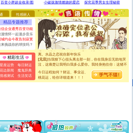
[圣诞节]
不只这样的日子才会想起你,而是这样的日子才
能正大光明地骚扰你,告诉你,圣诞要快乐!新年要快乐!天天
都要快乐噢!
通
性感丽人
[圣诞节]
奉上一颗祝福的心,在这个特别的日子里,愿幸福,
如意,快乐,鲜花,一切美好的祝愿与你同在.圣诞快乐!
精品专题推荐
[元旦]
看到你我会触电；看不到你我要充电；没有你我会
短信企业通秀百变功能
断电。爱你是我职业，想你是我事业，抱你是我特长，吻
浪漫情怀一起漫步音乐
你是我专业！水晶之恋祝你新年快乐
同城约会今夜告别寂寞
[元旦]
如果上天让我许三个愿望，一是今生今世和你在一
敢来挑战你的球技吗？
起；二是再生再世和你在一起；三是三生三世和你不再分
离。水晶之恋祝你新年快乐
[元旦]
当我狠下心扭头离去那一刻，你在我身后无助地哭
精彩生活
泣，这痛楚让我明白我多么爱你。我转身抱住你：这猪不
星座运势
每日财运
卖了。水晶之恋祝你新年快乐。
花边新闻
魔鬼辞典
[春节]
风柔雨润好月圆，半岛铁盒伴身边，每日尽显开心
今日运程如何？财运、事业运、
情感测试
生活笑话
颜！冬去春来似水如烟，劳碌人生需尽欢！听一曲轻歌，
桃花运，给你详细道来！！！
道一声平安！新年吉祥万事如愿
[春节]
传说薰衣草有四片叶子：第一片叶子是信仰，第二
片叶子是希望，第三片叶子是爱情，第四片叶子是幸运。
送你一棵薰衣草，愿你新年快乐！
[圣诞节]
圣诞节到了，想想没什么送给你的，又不打算给
你太多，只有给你五千万：千万快乐！千万要健康！千万
要平安！千万要知足！千万不要忘记我！
[圣诞节]
不只这样的日子才会想起你,而是这样的日子才
能正大光明地骚扰你,告诉你,圣诞要快乐!新年要快乐!天天
都要快乐噢!
[圣诞节]
奉上一颗祝福的心,在这个特别的日子里,愿幸福,