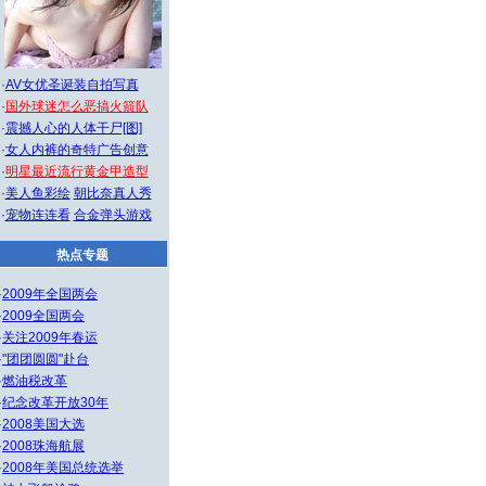
·
AV女优圣诞装自拍写真
·
国外球迷怎么恶搞火箭队
·
震撼人心的人体干尸[图]
·
女人内裤的奇特广告创意
·
明星最近流行黄金甲造型
·
美人鱼彩绘
朝比奈真人秀
·
宠物连连看
合金弹头游戏
热点专题
·
2009年全国两会
·
2009全国两会
·
关注2009年春运
·
"团团圆圆"赴台
·
燃油税改革
·
纪念改革开放30年
·
2008美国大选
·
2008珠海航展
·
2008年美国总统选举