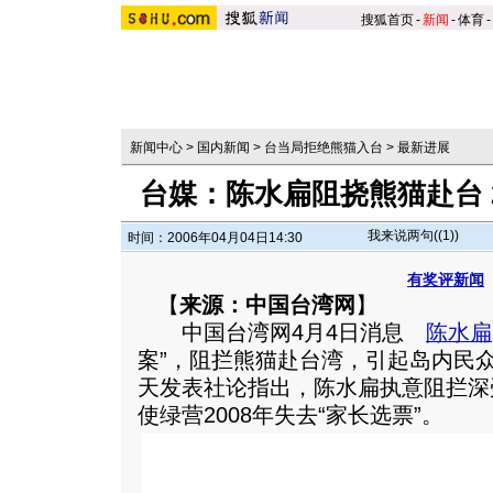
搜狐首页
-
新闻
-
体育
-
新闻中心
>
国内新闻
>
台当局拒绝熊猫入台
>
最新进展
台媒：陈水扁阻挠熊猫赴台 
我来说两句(
(1)
)
时间：2006年04月04日14:30
有奖评新闻
【
来源：中国台湾网
】
中国台湾网4月4日消息
陈水扁
案”，阻拦熊猫赴台湾，引起岛内民
天发表社论指出，陈水扁执意阻拦深
使绿营2008年失去“家长选票”。