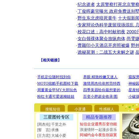
·
纪念逝者
太原警察打死北京警察
·
丁俊晖豪宅曝光 政府免费送别墅
·
野生东北虎咬死黄牛
十大假新
·
专家辩论伪科学废留现场混乱 几
·
校花口述：高中时献初夜
200
·
女白领祼体聚会放纵肉体
尚雯婕
·
曹颖印小天酒店开房照被爆
野
·
诡秘莫测：二战五大未解之谜
【
相关链接
】
[圣诞节]
你太多，
要平安！
[圣诞节]
能正大光明
都要快乐噢
搜狐短信
小灵通
性感丽人
[圣诞节]
三星图铃专区
精品专题推荐
如意,快乐
[元旦]
看
短信企业通秀百变功能
[周杰伦] 千里之外
断电。爱
浪漫情怀一起漫步音乐
[誓 言] 求佛
你是我专
同城约会今夜告别寂寞
[王力宏] 大城小爱