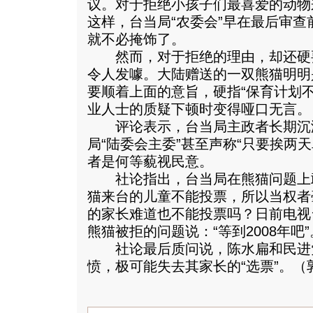
议。对于拒绝小孩子们最喜爱的动物
这样，台当局“农委会”早在最后审
就不必掩饰了。
然而，对于拒绝的理由，却还硬
令人发噱。大陆赠送的一双熊猫明明
要顺着上面的意旨，硬指“保育计划
业人士的质疑下顿时变得哑口无言。
评论表示，台当局主政者长期沉
局“陆委会主委”甚至声称“只要挨两
者是何等藐视民意。
社论指出，台当局在熊猫问题上
猫来台的儿童不能投票，所以当权者
的家长难道也不能投票吗？日前电视
熊猫被拒的问题说：“等到2008年吧”
社论最后质问说，陈水扁和民进
愤，极可能失去其家长的“选票”。（