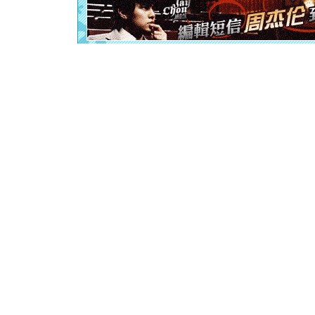
泣，这痛
卖了。水
[春节]
风
颜！冬去
道一声平
[春节]
传
片叶子是
送你一棵