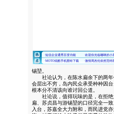
锡堃。
社论认为，在陈水扁余下的两年
会层出不穷，岛内民众承受种种因台
根本分不清该向谁讨回公道。
社论说，值得玩味的是，在拒绝
扁、苏贞昌与游锡堃的口径完全一致
入台，苏嘉全大力附和，而民进党亦