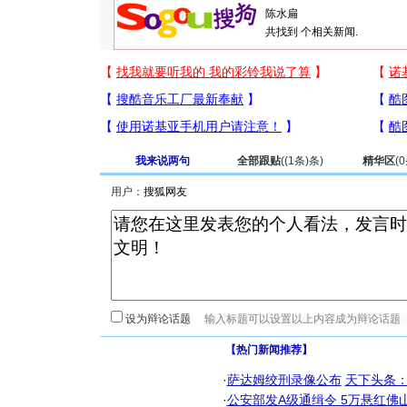
共找到
个相关新闻.
我来说两句
全部跟贴
(
(1条)
条)
精华区
(
0
用户：
设为辩论话题
【热门新闻推荐】
·
萨达姆绞刑录像公布
天下头条
·
公安部发A级通缉令 5万悬红佛山