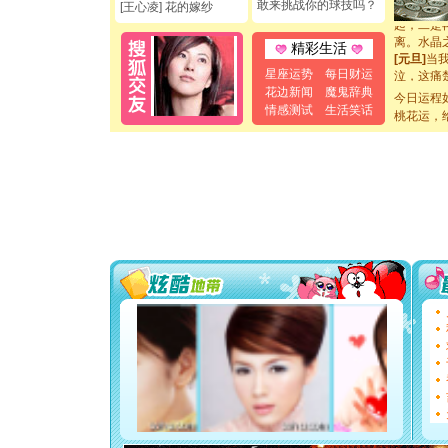
[元旦]
如
敢来挑战你的球技吗？
[王心凌] 花的嫁纱
起；二是
离。水晶
精彩生活
[元旦]
当
泣，这痛
星座运势
每日财运
卖了。水
花边新闻
魔鬼辞典
今日运程
[春节]
风
情感测试
生活笑话
桃花运，
颜！冬去
道一声平
[春节]
传
片叶子是
送你一棵
[圣诞节]
你太多，
要平安！
[圣诞节]
能正大光明
都要快乐噢
[圣诞节]
如意,快乐
[元旦]
看
断电。爱
你是我专
[元旦]
如
起；二是
离。水晶
[元旦]
当