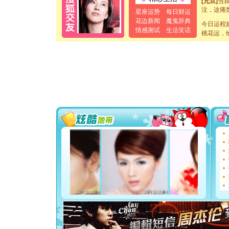
泣，这痛
星座运势
每日财运
卖了。水
花边新闻
魔鬼辞典
[春节]
风
今日运程
情感测试
生活笑话
颜！冬去
桃花运，
道一声平
[春节]
传
片叶子是
送你一棵
[圣诞节]
你太多，
要平安！
[圣诞节]
能正大光明
都要快乐噢
[圣诞节]
如意,快乐
[元旦]
看
断电。爱
你是我专
[元旦]
如
起；二是
离。水晶
[元旦]
当
泣，这痛
卖了。水
[春节]
风