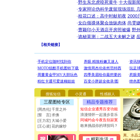
·
野生东北虎咬死黄牛
十大假新
·
专家辩论伪科学废留现场混乱 几
·
校花口述：高中时献初夜
200
·
女白领祼体聚会放纵肉体
尚雯婕
·
曹颖印小天酒店开房照被爆
野
·
诡秘莫测：二战五大未解之谜
【
相关链接
】
[圣诞节]
你太多，
要平安！
[圣诞节]
能正大光明
都要快乐噢
搜狐短信
小灵通
性感丽人
[圣诞节]
如意,快乐
三星图铃专区
精品专题推荐
[元旦]
看
短信企业通秀百变功能
[周杰伦] 千里之外
断电。爱
浪漫情怀一起漫步音乐
[誓 言] 求佛
你是我专
同城约会今夜告别寂寞
[王力宏] 大城小爱
[元旦]
如
敢来挑战你的球技吗？
[王心凌] 花的嫁纱
起；二是
离。水晶
[元旦]
当
精彩生活