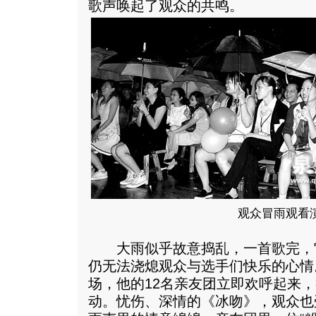
歌声唤起了观众的共鸣。
观众冒雨观看
大雨似乎故意捣乱，一首歌完，
仍无法浇熄观众与选手们快乐的心情
场，他的12名亲友团立即欢呼起来
动。忧伤、深情的《冰吻》，观众也