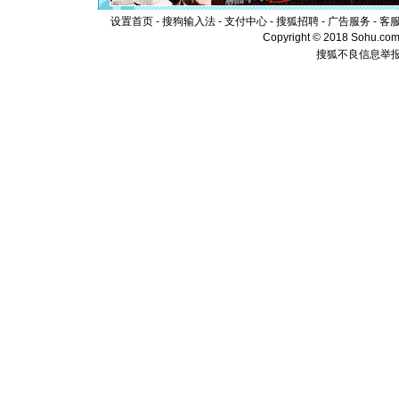
颜！冬去
道一声平
设置首页
-
搜狗输入法
-
支付中心
-
搜狐招聘
-
广告服务
-
客
[春节]
传
Copyright © 2018 Sohu.com I
片叶子是
搜狐不良信息举
送你一棵