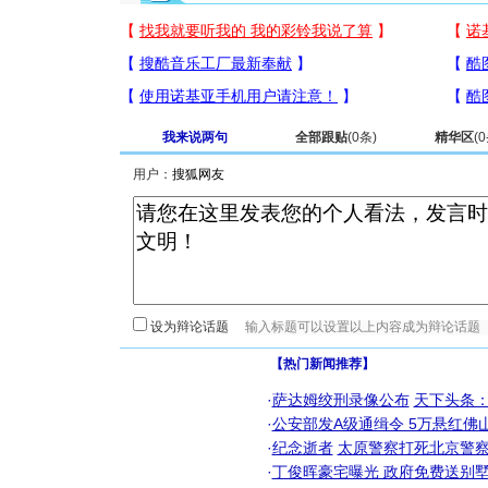
我来说两句
全部跟贴
(
0
条)
精华区
(
0
用户：
设为辩论话题
【热门新闻推荐】
·
萨达姆绞刑录像公布
天下头条
·
公安部发A级通缉令 5万悬红佛山
·
纪念逝者
太原警察打死北京警察
·
丁俊晖豪宅曝光 政府免费送别墅