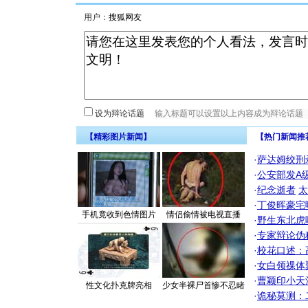
用户：
设为辩论话题
【精彩图片新闻】
【热门新闻推
·
萨达姆绞刑
·
公安部发A
·
纪念逝者
太
·
丁俊晖豪宅
手机竟收到色情图片
情侣偷情被电视直播
·
野生东北虎
·
专家辩论伪
·
校花口述：
·
女白领祼体
·
曹颖印小天
性文化扑克牌亮相
少女半裸尸首惨不忍睹
·
诡秘莫测：