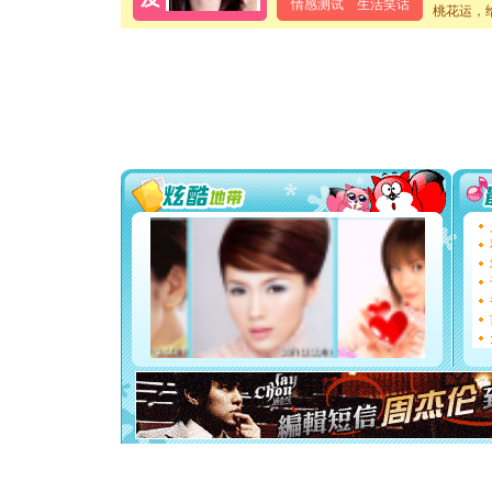
颜！冬去
情感测试
生活笑话
桃花运，
道一声平
[春节]
传
片叶子是
送你一棵
[圣诞节]
你太多，
要平安！
[圣诞节]
能正大光明
都要快乐噢
[圣诞节]
如意,快乐
[元旦]
看
断电。爱
你是我专
[元旦]
如
起；二是
离。水晶
[元旦]
当
泣，这痛
卖了。水
[春节]
风
颜！冬去
道一声平
[春节]
传
片叶子是