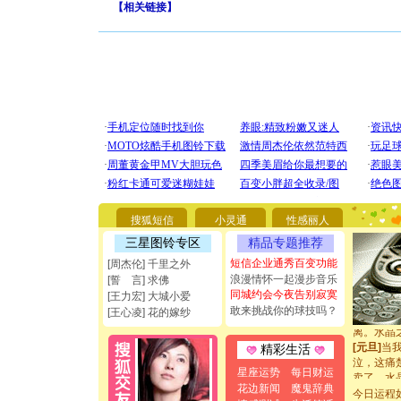
【
相关链接
】
[圣诞节]
你太多，
要平安！
[圣诞节]
能正大光明
都要快乐噢
[圣诞节]
搜狐短信
小灵通
性感丽人
如意,快乐
三星图铃专区
精品专题推荐
[元旦]
看
短信企业通秀百变功能
[周杰伦] 千里之外
断电。爱
浪漫情怀一起漫步音乐
[誓 言] 求佛
你是我专
同城约会今夜告别寂寞
[元旦]
如
[王力宏] 大城小爱
敢来挑战你的球技吗？
起；二是
[王心凌] 花的嫁纱
离。水晶
[元旦]
当
精彩生活
泣，这痛
卖了。水
星座运势
每日财运
[春节]
风
花边新闻
魔鬼辞典
今日运程