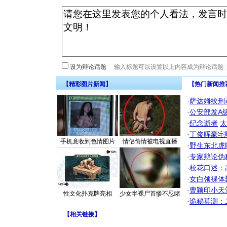
设为辩论话题
【精彩图片新闻】
【热门新闻推
·
萨达姆绞刑
·
公安部发A
·
纪念逝者
太
·
丁俊晖豪宅
手机竟收到色情图片
情侣偷情被电视直播
·
野生东北虎
·
专家辩论伪
·
校花口述：
·
女白领祼体
·
曹颖印小天
性文化扑克牌亮相
少女半裸尸首惨不忍睹
·
诡秘莫测：
【
相关链接
】