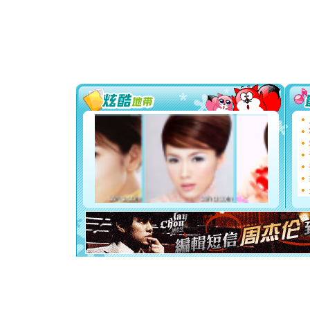
道一声平
[春节]
传
片叶子是
送你一棵
[圣诞节]
你太多，
要平安！
[圣诞节]
能正大光明
都要快乐噢
[圣诞节]
如意,快乐
[元旦]
看
断电。爱
你是我专
[元旦]
如
起；二是
离。水晶
[元旦]
当
泣，这痛
卖了。水
[春节]
风
颜！冬去
道一声平
[春节]
传
片叶子是
送你一棵