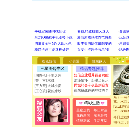
[圣诞节]
你太多，
要平安！
[圣诞节]
能正大光明
都要快乐噢
搜狐短信
小灵通
性感丽人
[圣诞节]
三星图铃专区
精品专题推荐
如意,快乐
短信企业通秀百变功能
[元旦]
看
[周杰伦] 千里之外
断电。爱
浪漫情怀一起漫步音乐
[誓 言] 求佛
你是我专
同城约会今夜告别寂寞
[王力宏] 大城小爱
[元旦]
如
敢来挑战你的球技吗？
[王心凌] 花的嫁纱
起；二是
离。水晶
精彩生活
[元旦]
当
泣，这痛
星座运势
每日财运
卖了。水
花边新闻
魔鬼辞典
今日运程
[春节]
风
情感测试
生活笑话
桃花运，
颜！冬去