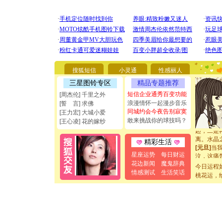
[圣诞节]
你太多，
要平安！
[圣诞节]
能正大光明
都要快乐噢
搜狐短信
小灵通
性感丽人
[圣诞节]
三星图铃专区
精品专题推荐
如意,快乐
[元旦]
看
短信企业通秀百变功能
[周杰伦] 千里之外
断电。爱
浪漫情怀一起漫步音乐
[誓 言] 求佛
你是我专
同城约会今夜告别寂寞
[王力宏] 大城小爱
[元旦]
如
敢来挑战你的球技吗？
[王心凌] 花的嫁纱
起；二是
离。水晶
精彩生活
[元旦]
当
泣，这痛
星座运势
每日财运
卖了。水
花边新闻
魔鬼辞典
今日运程
[春节]
风
情感测试
生活笑话
桃花运，
颜！冬去
道一声平
[春节]
传
片叶子是
送你一棵
[圣诞节]