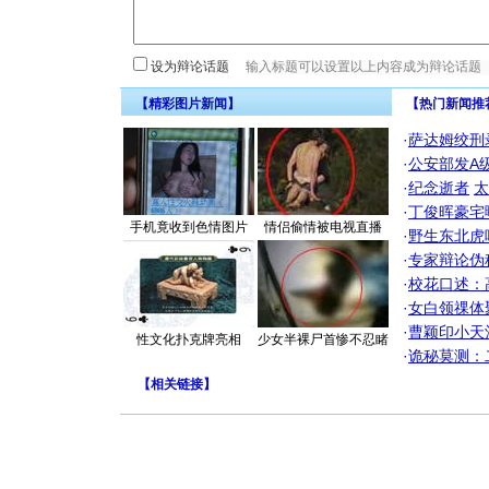
设为辩论话题
【精彩图片新闻】
【热门新闻推
·
萨达姆绞刑
·
公安部发A
·
纪念逝者
太
·
丁俊晖豪宅
手机竟收到色情图片
情侣偷情被电视直播
·
野生东北虎
·
专家辩论伪
·
校花口述：
·
女白领祼体
·
曹颖印小天
性文化扑克牌亮相
少女半裸尸首惨不忍睹
·
诡秘莫测：
【
相关链接
】