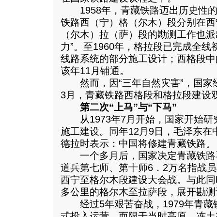
1958年，青藏铁路迈出历史性的
铁路西（宁）格（尔木）段分别在西
（尔木）拉（萨）段的勘测工作也派
力”。至1960年，格拉段已完成全
线路系统的部分施工设计；西格段中
该年11月铺通。
然而，因“三年自然灾害”，国家经
3月，青藏铁路西格段和格拉段建设双
第二次“上马”与“下马”
从1973年7月开始，国家开始研
施工建设。同年12月9日，毛泽东
德拉时表示：中国将修建青藏铁路。
一个多月后，国家决定青藏铁路再次
道兵第七师、第十师6．2万名指战
西宁至格尔木段建设大会战。与此同时
多公里的格尔木至拉萨段，展开勘测
经过5年艰苦奋战，1979年青藏铁
式投入运营。而限于当时高原、冻土