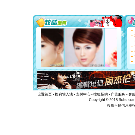
你太多，
要平安！
[圣诞节]
能正大光明
都要快乐噢
[圣诞节]
如意,快乐
[元旦]
看
断电。爱
你是我专
[元旦]
如
起；二是
离。水晶
[元旦]
当
泣，这痛
卖了。水
[春节]
风
颜！冬去
设置首页
-
搜狗输入法
-
支付中心
-
搜狐招聘
-
广告服务
-
客
道一声平
Copyright © 2018 Sohu.com I
[春节]
传
搜狐不良信息举
片叶子是
送你一棵