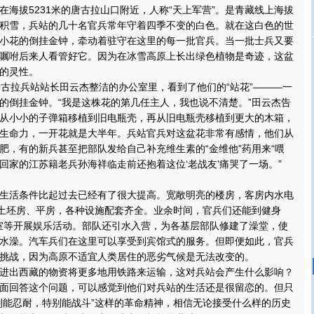
拔5231米的唐古拉山口附近，人称“天上军营”。是青藏线上海拔
积雪，兵站的几十名官兵常年守着四季不变的白色。就在这白色的世
小花的倒挂金钟，牵动着驻守在这里的每一批官兵。当一批士兵又要
嘱咐后来人看管好它。因为在冰雪高原上长出绿色植物是奇迹，这盆
的灵性。
拉兵站站长田云杰整洁的办公室里，看到了他们的“站花”———一
的倒挂金钟。“我是这株花的第几任主人，我也说不清楚。”田云杰告
从小小的子弹箱移植到旧电瓶壳，再从旧电瓶壳移植到更大的木箱，
生命力，一开花就是大半年。兵站官兵对这盆花非常有感情，他们从
肥，有的新兵甚至把部队发给自己补充维生素的“金维他”药用来“喂
复员回家的江苏籍老兵孙海祥临走前还抱着这位‘老战友’痛哭了一场。”
活条件比起过去已经有了很大提高。宽敞明亮的楼房，客房内水电
的土坯房、平房，各种设施配套齐全。业余时间，官兵们还能到健身
室等开展娱乐活动。部队还引水入营，为各基层部队修建了澡堂，使
水澡。汽车兵们在这里可以享受到宾馆式的服务。但即便如此，官兵
挑战，因为高原不适宜人类居住的恶劣气候是无法改变的。
出西藏的物资将更多地用铁路来运输，这对兵站会产生什么影响？
面回答这个问题，可以感觉到他们对兵站的生活还是很留恋的。但只
别能忍耐，特别能战斗”这样的革命精神，相信无论接受什么样的历史