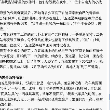
可当我告诉家里的伙伴时，他们总说我在吹牛。”一位来自南方的小战
漫的气候奇观背后，不知有多少官兵正在这里奉献自己的青春年
里只有风声，出去眼泪流出来就冻在脸上。”五道梁兵站的副教导员张
长刘培强告诉记者：“我常跟士兵说的一句话是，‘牦牛不会说话，若
。’”
在兵站常年工作的官兵身上有两个共同特征：一是嘴唇发紫，二是
站都安装了氧舱，每个官兵的床头也都有了供氧装置，“但在山上时
发生一些变化。”五道梁兵站军医何明对记者说。
有个不成文的规定，在青藏线上的兵站驻守的主官都必须由有孩子
气候恶劣，影响到下一代的质量。纳赤台、五道梁、沱沱河、唐古拉
都在4000米以上，到了冬季，人迹罕至，气温常在零下30℃以下。尤
口，海拔4415米，7月平均气温为5.5℃。当地人有“到了五道梁，
。
的苦是两种滋味
苦是两种滋味。”汤真仁曾是一名汽车兵。他告诉记者，汽车兵要面
气候，“一场大雪、冰雹，就可能使你在路上耽搁很长时间，直到深
”而兵站兵的生活极其寂寞，常年不能回家。“我当汽车兵的时候，在
但无论深夜几点，只要一敲兵站的值班室窗户，里面的灯一亮，顿时
汤真仁说。