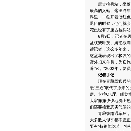
唐古拉兵站，坐落在海
最高的兵站。这里终年
界里，一盆开着淡红色
退伍的时候，他们就会
花已经有了唐古拉兵站
6月9日，记者在唐古
盆枝繁叶茂、娇艳欲滴
诉记者，这么多年来，
这盆花表现出了极强的
野外扫来羊粪，为它施
养”它。“2002年，
记者手记
现在青藏线官兵的生
暖“三通”取代了原来
房、卡拉OK厅、阅览
大家痛痛快快地洗上热
们还要接受恶劣气候的
青藏铁路通车后，进
大多数人似乎都不愿正
要有“特别能吃苦，特