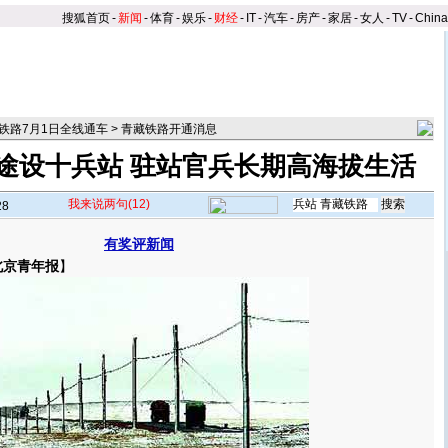
搜狐首页
-
新闻
-
体育
-
娱乐
-
财经
-
IT
-
汽车
-
房产
-
家居
-
女人
-
TV
-
Chin
铁路7月1日全线通车
>
青藏铁路开通消息
途设十兵站 驻站官兵长期高海拔生活
我来说两句
(12)
28
有奖评新闻
北京青年报
】