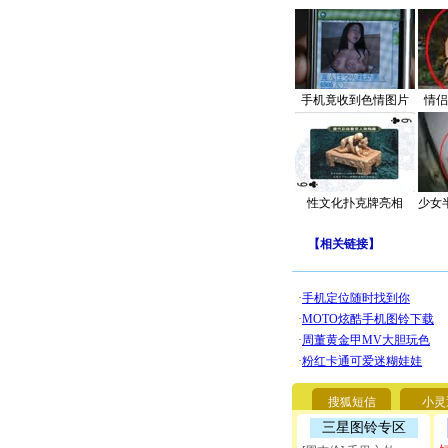
手机竟收到色情图片
情侣
性文化扑克牌亮相
少女
【
相关链接
】
搜狐短信
小灵
三星图铃专区