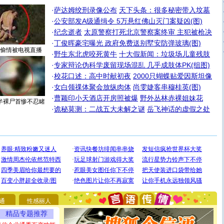
·
萨达姆绞刑录像公布
天下头条：很多秘密带入坟墓
·
公安部发A级通缉令 5万悬红佛山灭门案疑凶(图)
·
纪念逝者
太原警察打死北京警察案终审 主犯被枪决
·
丁俊晖豪宅曝光 政府免费送别墅安防弹玻璃(图)
偷情被电视直播
·
野生东北虎咬死黄牛
十大假新闻：垃圾场儿童残肢
·
专家辩论伪科学废留现场混乱 几乎成肢体PK(组图)
·
校花口述：高中时献初夜
2000只蝴蝶贴爱因斯坦像
·
女白领祼体聚会放纵肉体
尚雯婕客串穆桂英(图)
·
曹颖印小天酒店开房照被爆
野外丛林赤裸姐妹花
半裸尸首惨不忍睹
·
诡秘莫测：二战五大未解之谜
岳飞神话的虚假之处
[圣诞节]
圣诞节到了，想想没什么送给你的，又不打算给
你太多，只有给你五千万：千万快乐！千万要健康！千万
要平安！千万要知足！千万不要忘记我！
[圣诞节]
不只这样的日子才会想起你,而是这样的日子才
能正大光明地骚扰你,告诉你,圣诞要快乐!新年要快乐!天天
都要快乐噢!
[圣诞节]
奉上一颗祝福的心,在这个特别的日子里,愿幸福,
通
性感丽人
如意,快乐,鲜花,一切美好的祝愿与你同在.圣诞快乐!
精品专题推荐
[元旦]
看到你我会触电；看不到你我要充电；没有你我会