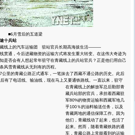
■6月雪后的五道梁
途十兵站
线上的汽车运输团 驻站官兵长期高海拔生活———
贯通，今后进藏物资的运输方式将发生重大转变。在这伟大奇迹为
知是否会有人想起常年驻守在青藏线上的兵站官兵？正是他们用自己
条风雪青藏线从无到有的历程。
37公里的青藏公路正式通车，一笔抹去了西藏不通公路的历史。此后
先后有了电话线、输油线，现在马上又要通铁路线。
一直以来，驻守
在青藏线上的解放军总后勤部青
藏兵站部的官兵，承担着西藏驻
军80%的物资运输和西藏军地几
乎100％的油料输送任务，以及
青藏两地的通信保障工作。因为
他们，青藏线动了起来，也活了
起来。然而，随着青藏铁路的通
车，青藏公路上常能看到的运输