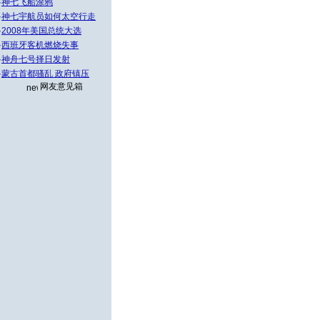
·
神七飞船涂鸦
·
神七宇航员如何太空行走
·
2008年美国总统大选
·
西班牙客机燃烧失事
·
神舟七号择日发射
·
蒙古首都骚乱 政府镇压
网友意见箱