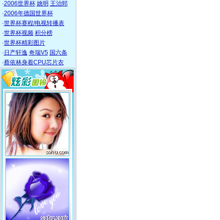
·
2006世界杯
姚明
王治郅
·
2006年德国世界杯
·
世界杯赛程/电视转播表
·
世界杯视频
积分榜
·
世界杯精彩图片
·
日产轩逸
奇瑞V5
国六条
·
蔡依林身着CPU芯片衣