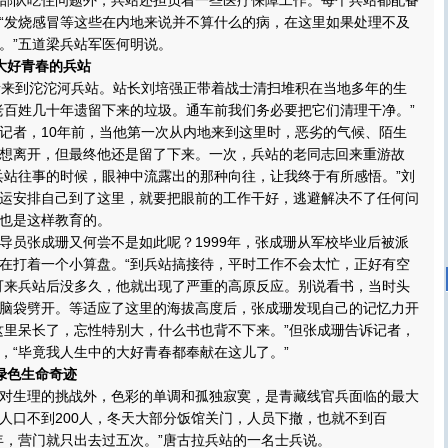
队吃住问题外，兵站还担负着一些医疗保障工作。每个兵站都配备
“发烧感冒等这些在内地来说并不算什么的病，在这里如果处理不及
。”五道梁兵站军医何明说。
大好青春的兵站
来到沱沱河兵站。站长刘培强正带着战士清扫堆积在当地多年的生
老百姓几十年遗留下来的垃圾。通车前我们务必要把它们清理干净。”
者，10年前，当他第一次从内地来到这里时，恶劣的气候、陌生
想离开，但最终他还是留了下来。一次，兵站的老同志回来重游故
兵站往事的时候，眼神中流露出的那种向往，让我终于有所感悟。”刘
运安排自己到了这里，就要把眼前的工作干好，逃避解决不了任何问
也是这样教育的。
员张成珊又何尝不是如此呢？1999年，张成珊从军校毕业后被派
在打着一个小算盘。“到兵站搞接待，平时工作不会太忙，正好有空
可来兵站后没多久，他就出现了严重的高原反应。别说看书，当时头
脑袋劈开。等适应了这里的海拔高度后，张成珊发现自己的记忆力开
这里呆长了，忘性特别大，什么书也背不下来。”但张成珊告诉记者，
，“毕竟我人生中的大好青春都奉献在这儿了。”
绿色生命奇迹
生理的挑战外，色彩的单调和孤独寂寞，是青藏线官兵面临的最大
人口不到200人，冬天大部分饭馆关门，人员下撤，也就不到百
年，营门就只出去过五次。”唐古拉兵站的一名士兵说。