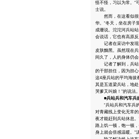
怪不怪，习以为常。“
士说。
然而，在这看似很浪
华。“冬天，坐在房子
成珊说。沱沱河兵站站
会说话，它也有高原反应
记者在采访中发现，
皮肤黝黑。虽然现在兵
间久了，人的身体仍会
记者了解到，兵站部
的干部担任，因为担心
这4座兵站的平均海拔
其是五道梁兵站，地处风
哭爹又叫娘！”的说法
■兵站兵和汽车兵
“兵站兵和汽车兵的
对青藏线上变化无常的
夜才能赶到兵站休息。
路上饥一顿，饱一顿，
身上就会倍感温暖。”