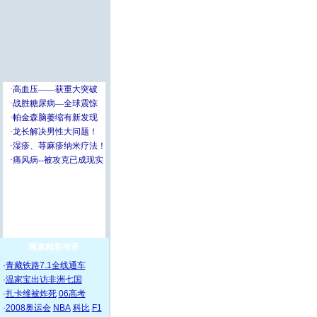
频道精彩推荐
·
青藏铁路7.1全线通车
·
温家宝出访非洲七国
·
扎卡维被炸死
06高考
·
2008奥运会
NBA
科比
F1