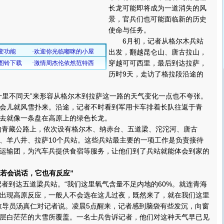
长龙可能即将成为一道消失的风
景，官兵们也可能面临新的历史
使命与任务。
6月初，记者从格尔木兵站
出发，翻越昆仑山、唐古拉山，
穿越可可西里，最后到达拉萨，
历时9天，走访了格拉段沿途的
里不同天”来形容从格尔木到拉萨这一路的天气变化一点也不夸张。
会儿就风雪扑来。沿途，记者不时看到军用卡车排着长队往返于青
去就像一条盘在高原上的绿色长龙。
的青藏公路上，依次设有格尔木、纳赤台、五道梁、沱沱河、唐古
、羊八井、拉萨10个兵站。这些兵站最主要的一项工作是负责接待
运输团，为汽车兵提供食宿等服务，让他们到了兵站就能体会到家的
，若会说话，它也有反应”
者到达五道梁兵站。“我们这里氧气含量不足内地的60%。就连青海
出现高原反应，一般人不会选在这儿过夜，既然来了，就在我们这里
教导员汤真仁对记者说。凌晨5点醒来，记者感到脑袋有些发沉，向窗
层白茫茫的大雪所覆盖。一名士兵告诉记者，他们对这种天气早已见