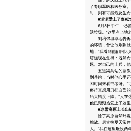
除了解决线上汽车部
了专职军医和医务室。
时，则有可能危及生命
■渐渐爱上了奉献
6月8日中午，记者
活垃圾。“这里有当地
刘培强坦率地告诉记
的环境，曾让他刚到就
地，“我看到他们回忆
培强现在觉得：既然命
题。对自己的士兵，他
五道梁兵站的副教导
到兵站，当时他心里还
闲时间来看书考研。”
疼得真想用刀把自己的
始大幅度下降。“人在
他已渐渐热爱上了这里
■冰雪高原上长出
除了高原自然环境对
挑战。唐古拉夏天常住
人。“我在这里服役两