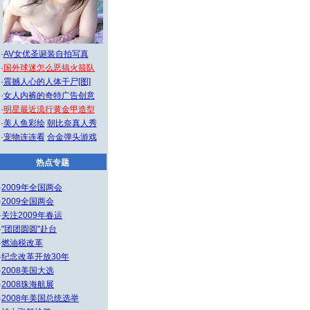
·
AV女优圣诞装自拍写真
·
国外球迷怎么恶搞火箭队
·
震撼人心的人体干尸[图]
·
女人内裤的奇特广告创意
·
明星最近流行黄金甲造型
·
美人鱼彩绘
朝比奈真人秀
·
宠物连连看
合金弹头游戏
热点专题
·
2009年全国两会
·
2009全国两会
·
关注2009年春运
·
"团团圆圆"赴台
·
燃油税改革
·
纪念改革开放30年
·
2008美国大选
·
2008珠海航展
·
2008年美国总统选举