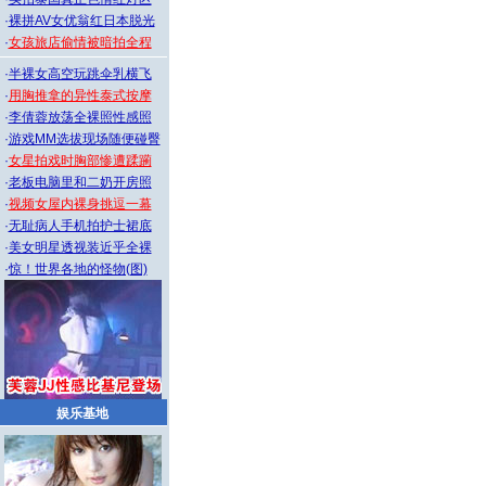
·
裸拼AV女优翁红日本脱光
·
女孩旅店偷情被暗拍全程
·
半裸女高空玩跳伞乳横飞
·
用胸推拿的异性泰式按摩
·
李倩蓉放荡全裸照性感照
·
游戏MM选拔现场随便碰臀
·
女星拍戏时胸部惨遭蹂躏
·
老板电脑里和二奶开房照
·
视频女屋内裸身挑逗一幕
·
无耻病人手机拍护士裙底
·
美女明星透视装近乎全裸
·
惊！世界各地的怪物(图)
娱乐基地