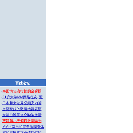
百姓论坛
·
泰国情侣流行拍的全裸照
·
21岁大学MM网络征友(图)
·
日本超女选秀必须亮内裤
·
台湾辣妹的激情艳舞表演
·
女星沙滩竟当众吻胸激情
·
曹颖印小天酒店激情曝光
·
MM浴室自拍完美浑圆身体
·
实拍泰国真正色情红灯区