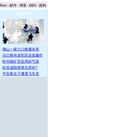
aRen
-
邮件
-
博客
-
BBS
-
搜狗
点击今日
·
佛山一家六口惨遭杀害
·
乌兰察布居民区连发爆炸
·
忻州煤矿安监局好气派
·
杜世成助推青岛房价?
·
平安夜女子遭遇飞车党