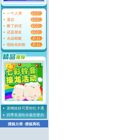
一个人哭
退后
断了的弦
还是朋友
水晶蜻蜓
唱给你的歌
迷糊娃娃可爱粉红卡通
四季美眉给你最想要的
搜狐分类
·
搜狐商机