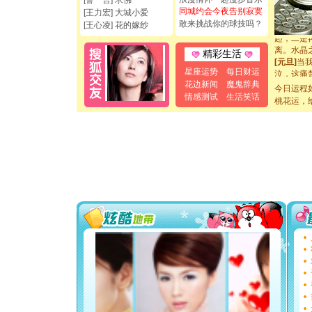
[誓 言] 求佛
你是我专
同城约会今夜告别寂寞
[王力宏] 大城小爱
[元旦]
如
敢来挑战你的球技吗？
[王心凌] 花的嫁纱
起；二是
离。水晶
精彩生活
[元旦]
当
泣，这痛
星座运势
每日财运
卖了。水
花边新闻
魔鬼辞典
今日运程
[春节]
风
情感测试
生活笑话
桃花运，
颜！冬去
道一声平
[春节]
传
片叶子是
送你一棵
[圣诞节]
你太多，
要平安！
[圣诞节]
能正大光明
都要快乐噢
[圣诞节]
如意,快乐
[元旦]
看
断电。爱
你是我专
[元旦]
如
起；二是