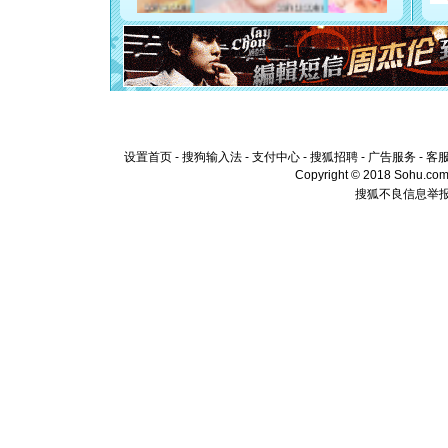
离。水晶
[元旦]
当
泣，这痛
卖了。水
[春节]
风
颜！冬去
道一声平
[春节]
传
片叶子是
设置首页
-
搜狗输入法
-
支付中心
-
搜狐招聘
-
广告服务
-
客
送你一棵
Copyright © 2018 Sohu.com I
搜狐不良信息举