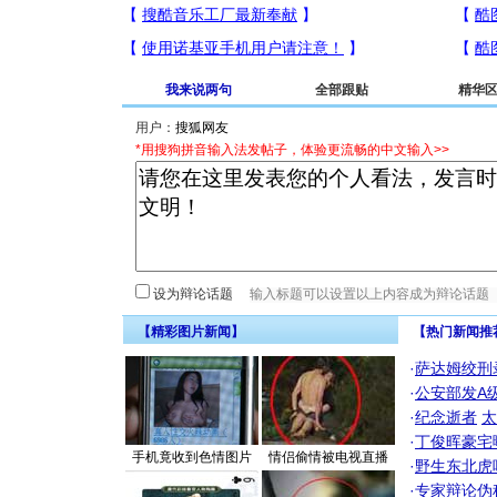
我来说两句
全部跟贴
精华
用户：
*用搜狗拼音输入法发帖子，体验更流畅的中文输入>>
设为辩论话题
【精彩图片新闻】
【热门新闻推
·
萨达姆绞刑
·
公安部发A
·
纪念逝者
太
·
丁俊晖豪宅
手机竟收到色情图片
情侣偷情被电视直播
·
野生东北虎
·
专家辩论伪