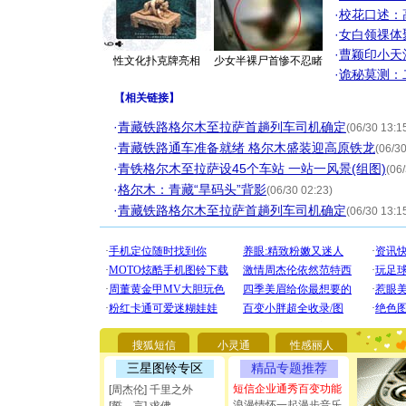
·
校花口述：
·
女白领祼体
·
曹颖印小天
性文化扑克牌亮相
少女半裸尸首惨不忍睹
·
诡秘莫测：
【
相关链接
】
·
青藏铁路格尔木至拉萨首趟列车司机确定
(06/30 13:1
·
青藏铁路通车准备就绪 格尔木盛装迎高原铁龙
(06/30
·
青铁格尔木至拉萨设45个车站 一站一风景(组图)
(06
·
格尔木：青藏“旱码头”背影
(06/30 02:23)
·
青藏铁路格尔木至拉萨首趟列车司机确定
(06/30 13:1
[圣诞节]
你太多，
要平安！
[圣诞节]
能正大光明
都要快乐噢
搜狐短信
小灵通
性感丽人
[圣诞节]
三星图铃专区
精品专题推荐
如意,快乐
[元旦]
看
短信企业通秀百变功能
[周杰伦] 千里之外
断电。爱
浪漫情怀一起漫步音乐