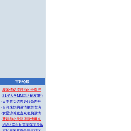
百姓论坛
·
泰国情侣流行拍的全裸照
·
21岁大学MM网络征友(图)
·
日本超女选秀必须亮内裤
·
台湾辣妹的激情艳舞表演
·
女星沙滩竟当众吻胸激情
·
曹颖印小天酒店激情曝光
·
MM浴室自拍完美浑圆身体
·
实拍泰国真正色情红灯区