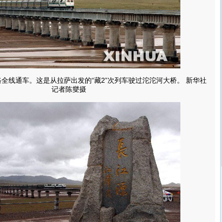
路全线通车。这是从拉萨出发的“藏2”次列车驶过沱沱河大桥。 新华社
记者陈燮摄