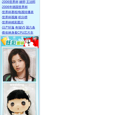
·
2006世界杯
姚明
王治郅
·
2006年德国世界杯
·
世界杯赛程/电视转播表
·
世界杯视频
积分榜
·
世界杯精彩图片
·
日产轩逸
奇瑞V5
国六条
·
蔡依林身着CPU芯片衣