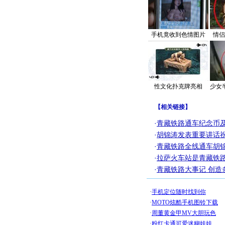
手机竟收到色情图片
情侣
性文化扑克牌亮相
少女
【
相关链接
】
·
青藏铁路通车纪念币
·
胡锦涛发表重要讲话
·
青藏铁路全线通车胡
·
拉萨火车站是青藏铁
·
青藏铁路大事记 创造