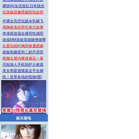
·
裸拼AV女优翁红日本脱光
·
女孩旅店偷情被暗拍全程
·
半裸女高空玩跳伞乳横飞
·
用胸推拿的异性泰式按摩
·
李倩蓉放荡全裸照性感照
·
游戏MM选拔现场随便碰臀
·
女星拍戏时胸部惨遭蹂躏
·
老板电脑里和二奶开房照
·
视频女屋内裸身挑逗一幕
·
无耻病人手机拍护士裙底
·
美女明星透视装近乎全裸
·
惊！世界各地的怪物(图)
娱乐基地