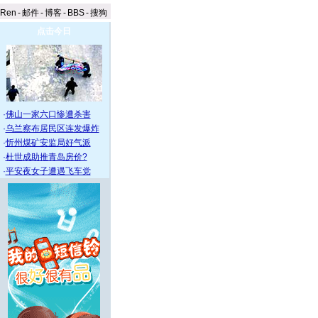
aRen
-
邮件
-
博客
-
BBS
-
搜狗
点击今日
·
佛山一家六口惨遭杀害
·
乌兰察布居民区连发爆炸
·
忻州煤矿安监局好气派
·
杜世成助推青岛房价?
·
平安夜女子遭遇飞车党