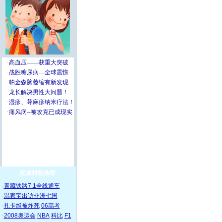
频道精彩推荐
·
青藏铁路7.1全线通车
·
温家宝出访非洲七国
·
扎卡维被炸死
06高考
·
2008奥运会
NBA
科比
F1