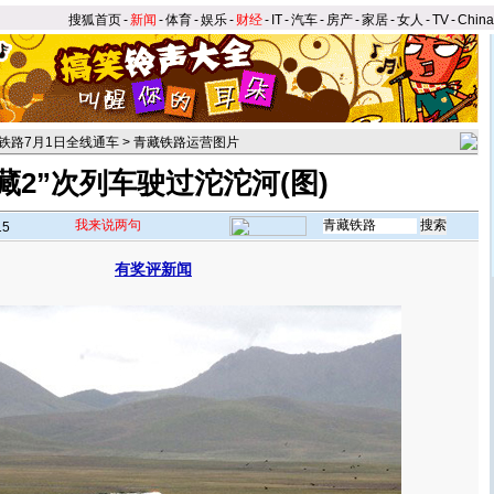
搜狐首页
-
新闻
-
体育
-
娱乐
-
财经
-
IT
-
汽车
-
房产
-
家居
-
女人
-
TV
-
Chin
铁路7月1日全线通车
>
青藏铁路运营图片
“藏2”次列车驶过沱沱河(图)
我来说两句
15
有奖评新闻