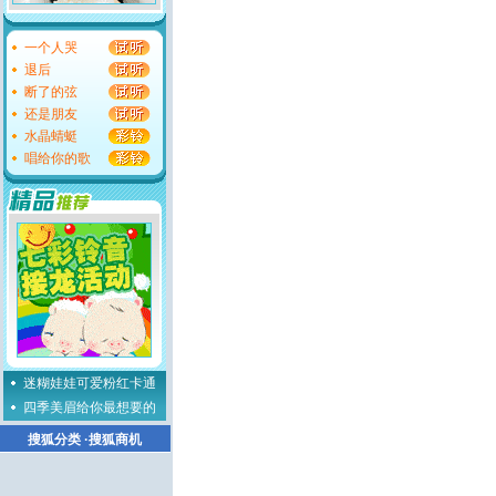
一个人哭
退后
断了的弦
还是朋友
水晶蜻蜓
唱给你的歌
迷糊娃娃可爱粉红卡通
四季美眉给你最想要的
搜狐分类
·
搜狐商机