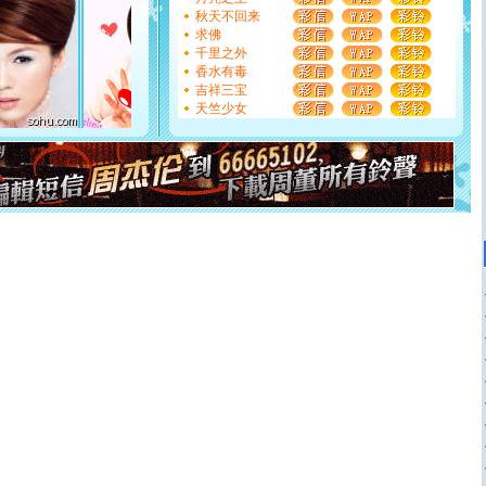
如意,快乐,鲜花,一切美好的祝愿与你同在.圣诞快乐!
秋天不回来
[元旦]
看到你我会触电；看不到你我要充电；没有你我会
求佛
断电。爱你是我职业，想你是我事业，抱你是我特长，吻
千里之外
你是我专业！水晶之恋祝你新年快乐
香水有毒
[元旦]
如果上天让我许三个愿望，一是今生今世和你在一
吉祥三宝
起；二是再生再世和你在一起；三是三生三世和你不再分
天竺少女
离。水晶之恋祝你新年快乐
[元旦]
当我狠下心扭头离去那一刻，你在我身后无助地哭
泣，这痛楚让我明白我多么爱你。我转身抱住你：这猪不
卖了。水晶之恋祝你新年快乐。
[春节]
风柔雨润好月圆，半岛铁盒伴身边，每日尽显开心
颜！冬去春来似水如烟，劳碌人生需尽欢！听一曲轻歌，
道一声平安！新年吉祥万事如愿
[春节]
传说薰衣草有四片叶子：第一片叶子是信仰，第二
片叶子是希望，第三片叶子是爱情，第四片叶子是幸运。
送你一棵薰衣草，愿你新年快乐！