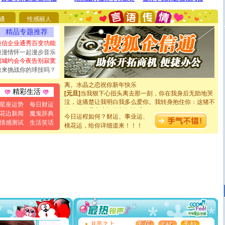
能正大光明地骚扰你,告诉你,圣诞要快乐!新年要快乐!天天
都要快乐噢!
通
性感丽人
[圣诞节]
奉上一颗祝福的心,在这个特别的日子里,愿幸福,
如意,快乐,鲜花,一切美好的祝愿与你同在.圣诞快乐!
精品专题推荐
[元旦]
看到你我会触电；看不到你我要充电；没有你我会
短信企业通秀百变功能
断电。爱你是我职业，想你是我事业，抱你是我特长，吻
浪漫情怀一起漫步音乐
你是我专业！水晶之恋祝你新年快乐
同城约会今夜告别寂寞
[元旦]
如果上天让我许三个愿望，一是今生今世和你在一
敢来挑战你的球技吗？
起；二是再生再世和你在一起；三是三生三世和你不再分
离。水晶之恋祝你新年快乐
[元旦]
当我狠下心扭头离去那一刻，你在我身后无助地哭
精彩生活
泣，这痛楚让我明白我多么爱你。我转身抱住你：这猪不
星座运势
每日财运
卖了。水晶之恋祝你新年快乐。
花边新闻
魔鬼辞典
[春节]
风柔雨润好月圆，半岛铁盒伴身边，每日尽显开心
今日运程如何？财运、事业运、
情感测试
生活笑话
颜！冬去春来似水如烟，劳碌人生需尽欢！听一曲轻歌，
桃花运，给你详细道来！！！
道一声平安！新年吉祥万事如愿
[春节]
传说薰衣草有四片叶子：第一片叶子是信仰，第二
片叶子是希望，第三片叶子是爱情，第四片叶子是幸运。
送你一棵薰衣草，愿你新年快乐！
[圣诞节]
圣诞节到了，想想没什么送给你的，又不打算给
你太多，只有给你五千万：千万快乐！千万要健康！千万
要平安！千万要知足！千万不要忘记我！
[圣诞节]
不只这样的日子才会想起你,而是这样的日子才
能正大光明地骚扰你,告诉你,圣诞要快乐!新年要快乐!天天
都要快乐噢!
[圣诞节]
奉上一颗祝福的心,在这个特别的日子里,愿幸福,
月亮之上