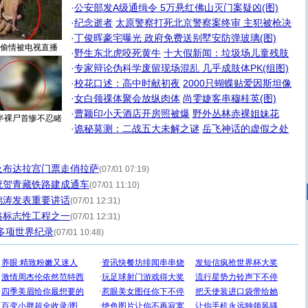
·
公安部发A级通缉令 5万悬红佛山灭门案疑凶(图)
·
纪念逝者
太原警察打死北京警察案终审 主犯被枪决
·
丁俊晖豪宅曝光 政府免费送别墅安防弹玻璃(图)
偷情被电视直播
·
野生东北虎咬死黄牛
十大假新闻：垃圾场儿童残肢
·
专家辩论伪科学废留现场混乱 几乎成肢体PK(组图)
·
校花口述：高中时献初夜
2000只蝴蝶贴爱因斯坦像
·
女白领祼体聚会放纵肉体
尚雯婕客串穆桂英(图)
·
曹颖印小天酒店开房照被爆
野外丛林赤裸姐妹花
半裸尸首惨不忍睹
·
诡秘莫测：二战五大未解之谜
岳飞神话的虚假之处
及布达拉宫门票走俏拉萨
(07/01 07:19)
祝贺青藏铁路建成通车
(07/01 11:10)
锦涛发表重要讲话
(07/01 12:31)
路标志性工程之一
(07/01 12:31)
多项世界纪录
(07/01 10:48)
[圣诞节]
圣诞节到了，想想没什么送给你的，又不打算给
你太多，只有给你五千万：千万快乐！千万要健康！千万
要平安！千万要知足！千万不要忘记我！
[圣诞节]
不只这样的日子才会想起你,而是这样的日子才