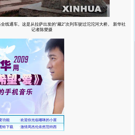
路全线通车。这是从拉萨出发的“藏2”次列车驶过沱沱河大桥。 新华社
记者陈燮摄