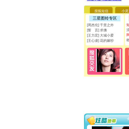
搜狐短信
小灵
三星图铃专区
[周杰伦] 千里之外
[誓 言] 求佛
[王力宏] 大城小爱
[王心凌] 花的嫁纱