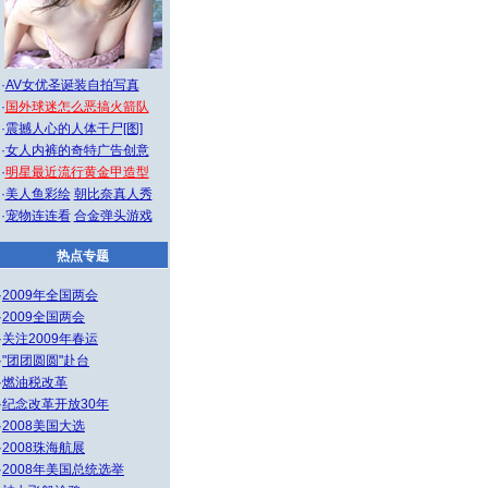
·
AV女优圣诞装自拍写真
·
国外球迷怎么恶搞火箭队
·
震撼人心的人体干尸[图]
·
女人内裤的奇特广告创意
·
明星最近流行黄金甲造型
·
美人鱼彩绘
朝比奈真人秀
·
宠物连连看
合金弹头游戏
热点专题
·
2009年全国两会
·
2009全国两会
·
关注2009年春运
·
"团团圆圆"赴台
·
燃油税改革
·
纪念改革开放30年
·
2008美国大选
·
2008珠海航展
·
2008年美国总统选举