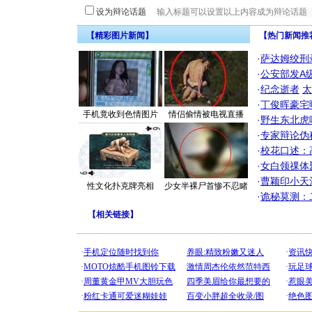
设为辩论话题
【精彩图片新闻】
【热门新闻推
·
萨达姆绞刑
·
公安部发A
·
纪念逝者
太
·
丁俊晖豪宅
手机竟收到色情图片
情侣偷情被电视直播
·
野生东北虎
·
专家辩论伪
·
校花口述：
·
女白领祼体
·
曹颖印小天
性文化扑克牌亮相
少女半裸尸首惨不忍睹
·
诡秘莫测：
【
相关链接
】
[圣诞节]
你太多，
要平安！
[圣诞节]
能正大光明
都要快乐噢
[圣诞节]