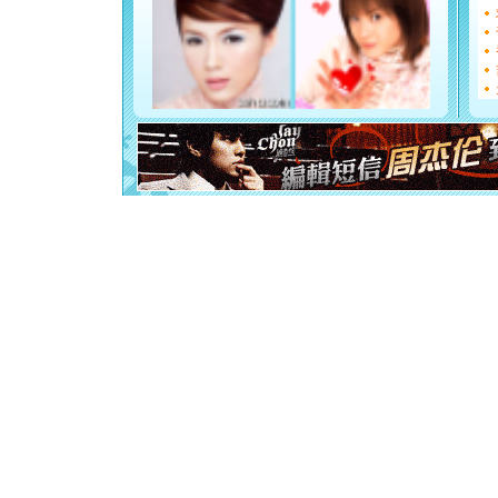
你是我专
[元旦]
如
起；二是
离。水晶
[元旦]
当
泣，这痛
卖了。水
[春节]
风
颜！冬去
道一声平
[春节]
传
片叶子是
送你一棵