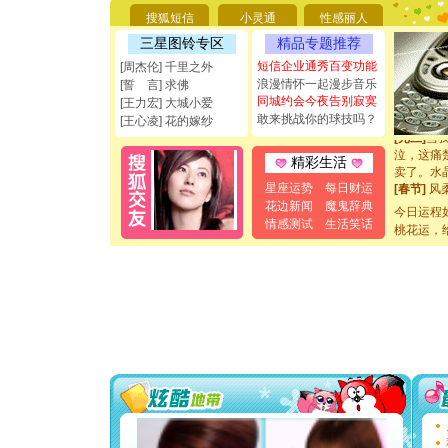
如意,快乐
搜狐短信
小灵通
性感丽人
[元旦]
看
三星图铃专区
精品专题推荐
断电。爱
你是我专
短信企业通秀百变功能
[周杰伦] 千里之外
[元旦]
如
浪漫情怀一起漫步音乐
[誓 言] 求佛
起；二是
同城约会今夜告别寂寞
[王力宏] 大城小爱
离。水晶
敢来挑战你的球技吗？
[王心凌] 花的嫁纱
[元旦]
当
泣，这痛
精彩生活
卖了。水
[春节]
风
星座运势
每日财运
颜！冬去
花边新闻
魔鬼辞典
今日运程
道一声平
情感测试
生活笑话
桃花运，
[春节]
传
片叶子是
送你一棵
[圣诞节]
你太多，
要平安！
[圣诞节]
能正大光明
都要快乐噢
[圣诞节]
如意,快乐
[元旦]
看
断电。爱