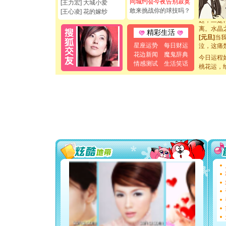
同城约会今夜告别寂寞
[王力宏] 大城小爱
[元旦]
如
敢来挑战你的球技吗？
[王心凌] 花的嫁纱
起；二是
离。水晶
精彩生活
[元旦]
当
泣，这痛
星座运势
每日财运
卖了。水
花边新闻
魔鬼辞典
今日运程
[春节]
风
情感测试
生活笑话
桃花运，
颜！冬去
道一声平
[春节]
传
片叶子是
送你一棵
[圣诞节]
你太多，
要平安！
[圣诞节]
能正大光明
都要快乐噢
[圣诞节]
如意,快乐
[元旦]
看
断电。爱
你是我专
[元旦]
如
起；二是
离。水晶