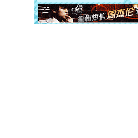
[元旦]
当
泣，这痛
卖了。水
[春节]
风
颜！冬去
道一声平
[春节]
传
片叶子是
送你一棵