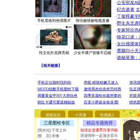
·
公安部发A
·
纪念逝者
太
·
丁俊晖豪宅
手机竟收到色情图片
情侣偷情被电视直播
·
野生东北虎
·
专家辩论伪
·
校花口述：
·
女白领祼体
·
曹颖印小天
性文化扑克牌亮相
少女半裸尸首惨不忍睹
·
诡秘莫测：
【
相关链接
】
[圣诞节]
你太多，
要平安！
[圣诞节]
能正大光明
都要快乐噢
搜狐短信
小灵通
性感丽人
[圣诞节]
三星图铃专区
精品专题推荐
如意,快乐
[元旦]
看
短信企业通秀百变功能
[周杰伦] 千里之外
断电。爱
浪漫情怀一起漫步音乐
[誓 言] 求佛
你是我专