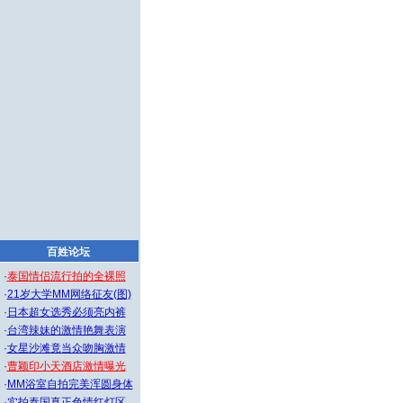
百姓论坛
·
泰国情侣流行拍的全裸照
·
21岁大学MM网络征友(图)
·
日本超女选秀必须亮内裤
·
台湾辣妹的激情艳舞表演
·
女星沙滩竟当众吻胸激情
·
曹颖印小天酒店激情曝光
·
MM浴室自拍完美浑圆身体
·
实拍泰国真正色情红灯区