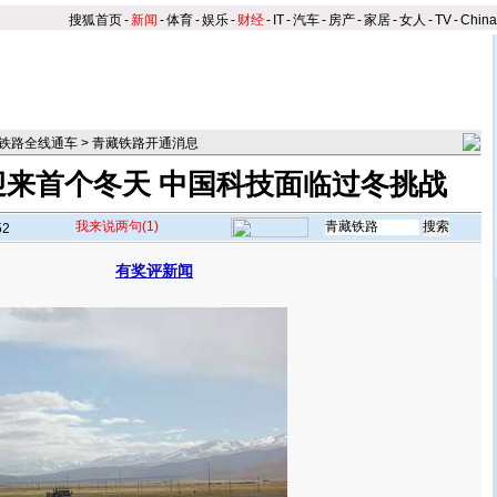
搜狐首页
-
新闻
-
体育
-
娱乐
-
财经
-
IT
-
汽车
-
房产
-
家居
-
女人
-
TV
-
Chin
铁路全线通车
>
青藏铁路开通消息
迎来首个冬天 中国科技面临过冬挑战
我来说两句
(1)
52
有奖评新闻