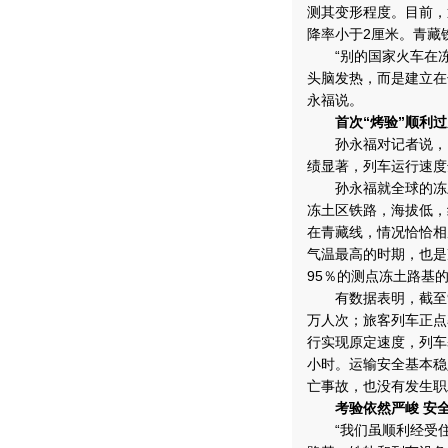
测其变形程度。目前，
降率小于2厘米。青藏
“别的国家火车在冻土
头脑发热，而是建立在
永福说。
首次“烤验”顺利过
孙永福对记者说，自
绩显著，列车运行速度
孙永福就全球的冻土
冻土区铁路，海拔低，
在青藏线，情况恰恰相
气温最高的时期，也是
95％的测点冻土路基
有数据表明，截至9月
万人次；旅客列车正点
行实现原定速度，列车基
小时。运输安全基本稳
亡事故，也没有发生职
考验依然严峻 安全
“我们虽顺利经受住