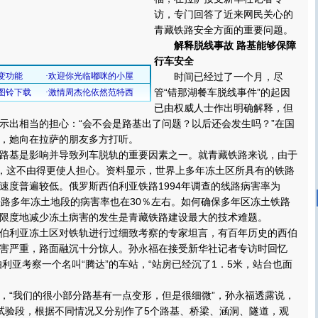
访，专门回答了近来网民关心的
青藏铁路安全方面的重要问题。
解释脱线事故 路基能够保障
行车安全
时间已经过了一个月，尽
管“错那湖餐车脱线事件”的起因
已由权威人士作出明确解释，但
示出相当的担心：“会不会是路基出了问题？以后还会发生吗？”在国
，她向在拉萨的朋友多方打听。
基是影响并导致列车脱轨的重要因素之一。就青藏铁路来说，由于
里，这不由得更使人担心。资料显示，世界上多年冻土区所具有的铁路
速度普遍较低。俄罗斯西伯利亚铁路1994年调查的线路病害率为
铁路多年冻土地段的病害率也在30％左右。如何确保多年区冻土铁路
限度地减少冻土病害的发生是青藏铁路建设最大的技术难题。
利亚冻土区对铁轨进行过细致考察的专家坦言，有百年历史的西伯
害严重，路面融沉十分惊人。孙永福在接受新华社记者专访时回忆
伯利亚考察一个名叫“腾达”的车站，“站房已经沉了1．5米，站台也面
“我们的很小部分路基有一点变形，但是很细微”，孙永福透露说，
试验段，根据不同情况又分别作了5个路基、桥梁、涵洞、隧道，观