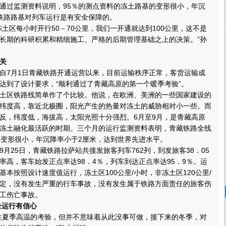
通过监测资料说明，95％的测点资料的冻土路基的变形很小，年沉
铁路路基对列车运行是有安全保障的。
区每小时开行50－70公里，我们一开通就达到100公里，这不是
长期的科研积累和精细施工、严格的后期管理基础之上的决策。”孙
关
7月1日青藏铁路开通运营以来，目前运输秩序正常，客货运输成
达到了设计要求，“顺利通过了青藏高原的第一个暖季考验”。
区铁路线简单作了个比较。他说，在欧洲、美洲的一些国家建设的
纬度高，靠近北极圈，阳光产生的热量对冻土的威胁相对小一些。而
反，纬度低，海拔高，太阳光照十分强烈。6月至9月，是青藏高原
冻土融化最活跃的时期。三个月的运行监测资料表明，青藏铁路全线
的变形很小，年沉降率小于2厘米，达到世界先进水平。
25日，青藏铁路拉萨站共接发旅客列车762列，到发旅客38．05
率高，客车始发正点率达98．4％，列车到达正点率达95．9％。运
本按照设计速度值运行，冻土区100公里/小时，非冻土区120公里/
定，没有发生严重的行车事故，没有发生属于铁路方面责任的旅客伤
工伤亡事故。
运行有信心
夏季高温的考验，但并不意味着从此没事可做，接下来的冬季，对