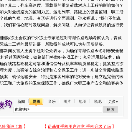
响？其二，列车高速度、重载量的重复荷载对冻土工程的影响如何？
大对全线路况的监测力度。运用列车、路段上的设备监测、职工沿
全线的气候、地温、变形等进行全面观测。孙永福说：“我们不能说
，我们有信心随时发现问题、解决问题，从而保证青藏铁路的运行安
国际冻土会议的中外冻土专家通过对青藏铁路现场考察认为，青藏
际冻土工程的最新进展，所取得的成就可以为别国所借鉴。
新闻发言人王勇平还对公众表示，为确保青藏铁路今冬明春安全畅
顺利通过国家验收，铁路部门将做好各项工作：充分运用新技术，确
确保线路基础稳定可靠和通信信号及机车车辆质量稳定；抓紧整治冻
理力度，加强治安综合治理和安全保卫工作；进一步健全青藏铁路应
预案，确保运输安全、特别是旅客列车的绝对安全；建立起完善的医
职工和广大旅客的卫生保障工作，确保广大职工生产安全和旅客身体
新闻
网页
音乐
图片
地图
说吧
更多»