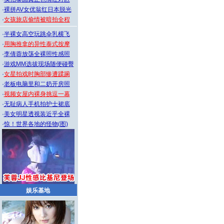
·
裸拼AV女优翁红日本脱光
·
女孩旅店偷情被暗拍全程
·
半裸女高空玩跳伞乳横飞
·
用胸推拿的异性泰式按摩
·
李倩蓉放荡全裸照性感照
·
游戏MM选拔现场随便碰臀
·
女星拍戏时胸部惨遭蹂躏
·
老板电脑里和二奶开房照
·
视频女屋内裸身挑逗一幕
·
无耻病人手机拍护士裙底
·
美女明星透视装近乎全裸
·
惊！世界各地的怪物(图)
娱乐基地