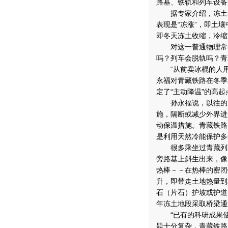
路基、铁轨和列车设备
据专家介绍，冻土很
表现是“冻涨”，即土
即冬天冻土收缩，冷缩
对这一普通物理常识
吗？列车会脱轨吗？青
“从前卖冰棍的人用
永福对青藏铁路在冬季
定了“主动降温”的高
孙永福说，以往的多
施，隔断或减少外界进
动保温措施。青藏铁路
是利用天然冷能保护多
很多乘坐过青藏列车
旁路基上斜生出来，像
热棒－－在热棒的密闭
升，即带走土地热量到
石（片石）护坡或护道
年冻土地段采取桥梁通
“已有的科研成果使
题十分复杂，青藏铁路