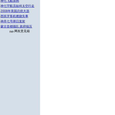
·
神七飞船涂鸦
·
神七宇航员如何太空行走
·
2008年美国总统大选
·
西班牙客机燃烧失事
·
神舟七号择日发射
·
蒙古首都骚乱 政府镇压
网友意见箱