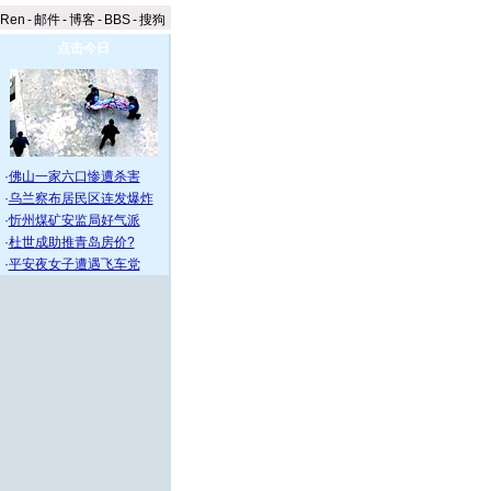
aRen
-
邮件
-
博客
-
BBS
-
搜狗
点击今日
·
佛山一家六口惨遭杀害
·
乌兰察布居民区连发爆炸
·
忻州煤矿安监局好气派
·
杜世成助推青岛房价?
·
平安夜女子遭遇飞车党