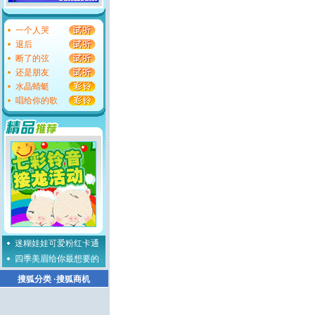
一个人哭
退后
断了的弦
还是朋友
水晶蜻蜓
唱给你的歌
迷糊娃娃可爱粉红卡通
四季美眉给你最想要的
搜狐分类
·
搜狐商机