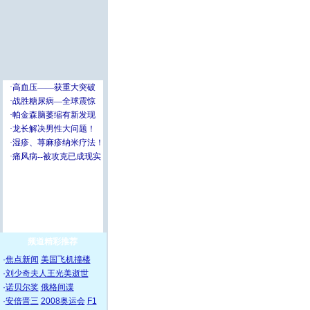
频道精彩推荐
·
焦点新闻
美国飞机撞楼
·
刘少奇夫人王光美逝世
·
诺贝尔奖
俄格间谍
·
安倍晋三
2008奥运会
F1