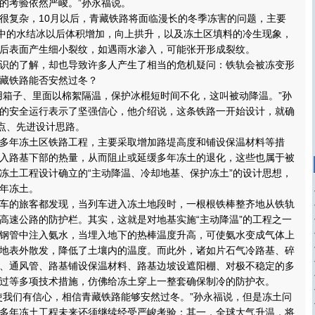
的考验依然严峻。”孙永福说。
复杂，10月以后，青藏铁路将面临漫长的冬季冻害的问题，主要
壤中的水结冰以后体积增加，向上拱升，以及冻土区填料的冷生现象，
后表面产生细小裂纹，如遇雨水渗入，可能张开形成裂纹。
的了解，却也导致许多人产生了相当的危机疑问：铁轨会被冻变形
藏铁路能否安然过冬？
箱子、里面以棉絮隔温，保护冰棍短时间不化，这叫被动降温。”孙
的安全运行表示了坚强信心，他介绍说，这条铁路一开始设计，就确
起点、先进设计思路。
年冻土区铁路工程，主要采取增加路堤高度和铺设保温材料等措
入路基下部的热量，从而阻止或延缓多年冻土的退化，这些也属于被
冻土工程设计确立的“主动降温、冷却地基、保护冻土”的设计思想，
年冻土。
的旅客都发现，当列车进入冻土地段时，一根根铁棒整齐地从铁轨
高速公路的防护栏。其实，这就是对地基实施“主动降温”的工程之一
钢管中注入氨水，当埋入地下的热棒温度升高，可使氨水变成气体上
地表外散发，降低了土壤内的温度。而此外，诸如片石气冷路基、碎
、通风管、路基铺设保温材料、路基边坡设遮阳棚、对极不稳定的多
过等多项技术措施，仿佛给冻土穿上一整套确保制冷的防护衣。
我们有信心，相信青藏铁路能够安然过冬。”孙永福说，但是冻土问
多年冻土工程未来还须继续经受严峻考验：其一，全球大气升温，将