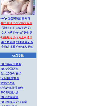
·
AV女优圣诞装自拍写真
·
国外球迷怎么恶搞火箭队
·
震撼人心的人体干尸[图]
·
女人内裤的奇特广告创意
·
明星最近流行黄金甲造型
·
美人鱼彩绘
朝比奈真人秀
·
宠物连连看
合金弹头游戏
热点专题
·
2009年全国两会
·
2009全国两会
·
关注2009年春运
·
"团团圆圆"赴台
·
燃油税改革
·
纪念改革开放30年
·
2008美国大选
·
2008珠海航展
·
2008年美国总统选举