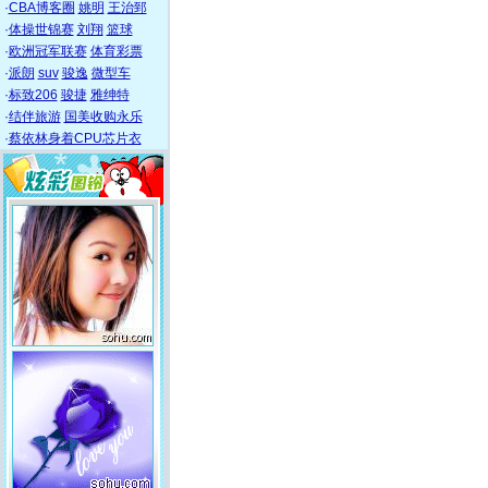
·
CBA博客圈
姚明
王治郅
·
体操世锦赛
刘翔
篮球
·
欧洲冠军联赛
体育彩票
·
派朗
suv
骏逸
微型车
·
标致206
骏捷
雅绅特
·
结伴旅游
国美收购永乐
·
蔡依林身着CPU芯片衣