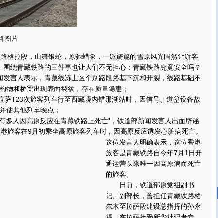
料图片
路格拉段，山舞银蛇，原驰蜡象，一派旖旎的雪原风光固然让游客
，围绕青藏铁路的三件事也让人们不无担心：青藏铁路究竟安全吗？
发言人表示，青藏线冻土区个别路段路基下沉和开裂，线路基础不
构物和桥梁出现表面裂纹，存在质量隐患；
萨T23次旅客列车行至西藏境内错那湖站时，因信号、道岔设备故
并使其他列车晚点；
有多人因高原反应在青藏铁路上死亡”，铁道部新闻发言人出面辟谣
香港旅客在9月初乘坐高原旅客列车时，因高原反应诱发心脏病死亡。
这位发言人明确表示，这位香港
旅客是青藏铁路自今年7月1日开
通运营以来唯一因高原病而死亡
的旅客。
日前，铁道部原党组副书
记、副部长，曾担任青藏铁路格
尔木至拉萨段建设总指挥的孙永
福，在拉萨接受新华社记者专