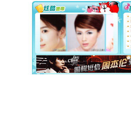
[圣诞节]
能正大光明
都要快乐噢
[圣诞节]
如意,快乐
[元旦]
看
断电。爱
你是我专
[元旦]
如
起；二是
离。水晶
[元旦]
当
泣，这痛
卖了。水
[春节]
风
颜！冬去
道一声平
[春节]
传
片叶子是
送你一棵