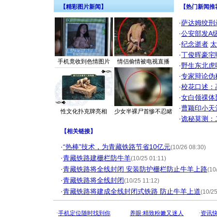
【精彩图片新闻】
【热门新闻推
·
萨达姆绞刑
·
公安部发A
·
纪念逝者
太
·
丁俊晖豪宅
手机竟收到色情图片
情侣偷情被电视直播
·
野生东北虎
·
专家辩论伪
·
校花口述：
·
女白领祼体
·
曹颖印小天
性文化扑克牌亮相
少女半裸尸首惨不忍睹
·
诡秘莫测：
【
相关链接
】
·
“热棒”技术，为青藏铁路节省10亿元
(10/26 08:30)
·
青藏铁路建栅栏防牛羊
(10/25 01:11)
·
青藏铁路将全线封闭 安装防护栅栏防止牛羊上路
(10
·
青藏铁路将全线封闭
(10/25 11:12)
·
青藏铁路将建成全线封闭式铁路 防止牛羊上道
(10/25