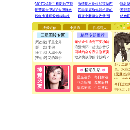
[圣诞节]
你太多，
要平安！
[圣诞节]
能正大光明
搜狐短信
小灵通
性感丽人
都要快乐噢
[圣诞节]
三星图铃专区
精品专题推荐
如意,快乐
短信企业通秀百变功能
[周杰伦] 千里之外
[元旦]
看
浪漫情怀一起漫步音乐
[誓 言] 求佛
断电。爱
同城约会今夜告别寂寞
[王力宏] 大城小爱
你是我专
敢来挑战你的球技吗？
[元旦]
如
[王心凌] 花的嫁纱
起；二是
离。水晶
精彩生活
[元旦]
当
星座运势
每日财运
泣，这痛
卖了。水
花边新闻
魔鬼辞典
今日运程
[春节]
风
情感测试
生活笑话
桃花运，
颜！冬去
道一声平
[春节]
传
片叶子是
送你一棵
[圣诞节]
你太多，
要平安！