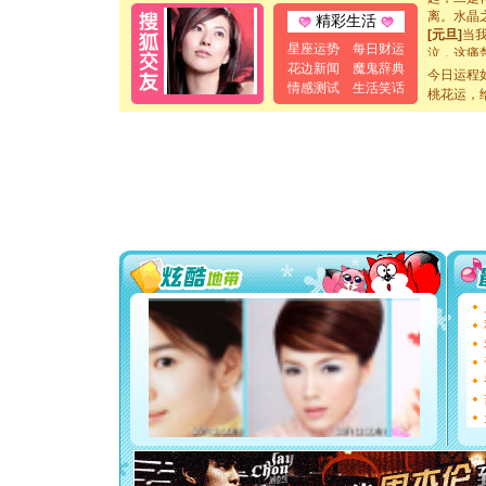
离。水晶
精彩生活
[元旦]
当
泣，这痛
星座运势
每日财运
卖了。水
花边新闻
魔鬼辞典
今日运程
[春节]
风
情感测试
生活笑话
桃花运，
颜！冬去
道一声平
[春节]
传
片叶子是
送你一棵
[圣诞节]
你太多，
要平安！
[圣诞节]
能正大光明
都要快乐噢
[圣诞节]
如意,快乐
[元旦]
看
断电。爱
你是我专
[元旦]
如
起；二是
离。水晶
[元旦]
当
泣，这痛