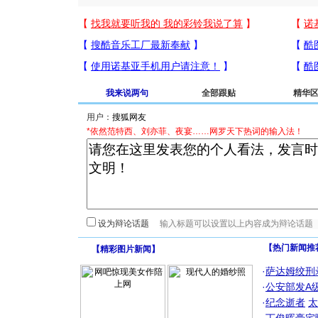
我来说两句
全部跟贴
精华
用户：
*依然范特西、刘亦菲、夜宴……网罗天下热词的输入法！
设为辩论话题
【热门新闻推
【
精彩图片新闻
】
·
萨达姆绞刑
·
公安部发A
·
纪念逝者
太