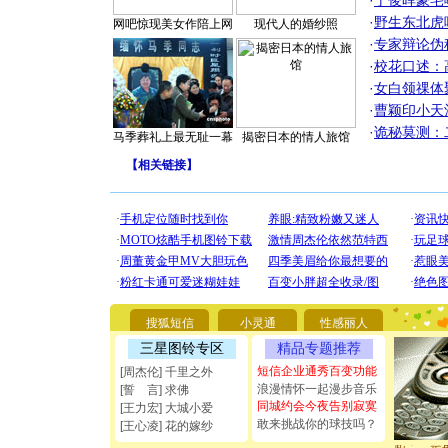
·
丁俊晖豪宅
·
野生东北虎
网吧惊现美女作陪上网
现代人的婚纱照
·
专家辩论伪
·
校花口述：
·
女白领祼体
·
曹颖印小天
·
诡秘莫测：
马季葬礼上最无耻一幕
揭密日本的情人旅馆
【
相关链接
】
[圣诞节]
你太多，
要平安！
[圣诞节]
能正大光明
都要快乐噢
搜狐短信
小灵通
性感丽人
[圣诞节]
三星图铃专区
精品专题推荐
如意,快乐
短信企业通秀百变功能
[元旦]
看
[周杰伦] 千里之外
断电。爱
浪漫情怀一起漫步音乐
[誓 言] 求佛
你是我专
同城约会今夜告别寂寞
[王力宏] 大城小爱
[元旦]
如
敢来挑战你的球技吗？
[王心凌] 花的嫁纱
起；二是