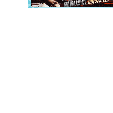
卖了。水
[春节]
风
颜！冬去
道一声平
[春节]
传
片叶子是
送你一棵