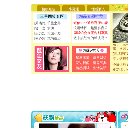
能正大光明
都要快乐噢
搜狐短信
小灵通
性感丽人
[圣诞节]
三星图铃专区
精品专题推荐
如意,快乐
[元旦]
看
短信企业通秀百变功能
[周杰伦] 千里之外
断电。爱
浪漫情怀一起漫步音乐
[誓 言] 求佛
你是我专
同城约会今夜告别寂寞
[王力宏] 大城小爱
[元旦]
如
敢来挑战你的球技吗？
[王心凌] 花的嫁纱
起；二是
离。水晶
精彩生活
[元旦]
当
泣，这痛
星座运势
每日财运
卖了。水
花边新闻
魔鬼辞典
今日运程
[春节]
风
情感测试
生活笑话
桃花运，
颜！冬去
道一声平
[春节]
传
片叶子是
送你一棵
[圣诞节]
你太多，
要平安！
[圣诞节]
能正大光明
都要快乐噢
[圣诞节]