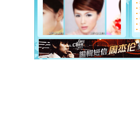
如意,快乐
[元旦]
看
断电。爱
你是我专
[元旦]
如
起；二是
离。水晶
[元旦]
当
泣，这痛
卖了。水
[春节]
风
颜！冬去
道一声平
[春节]
传
片叶子是
送你一棵