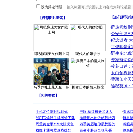
设为辩论话题
【热门新闻推
【
精彩图片新闻
】
·
萨达姆绞刑
·
公安部发A
·
纪念逝者
太
·
丁俊晖豪宅
·
野生东北虎
网吧惊现美女作陪上网
现代人的婚纱照
·
专家辩论伪
·
校花口述：
·
女白领祼体
·
曹颖印小天
·
诡秘莫测：
马季葬礼上最无耻一幕
揭密日本的情人旅馆
【
相关链接
】
[圣诞节]
你太多，
要平安！
[圣诞节]