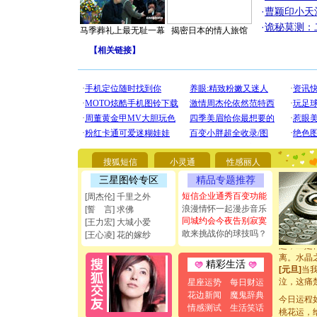
·
曹颖印小天
·
诡秘莫测：
马季葬礼上最无耻一幕
揭密日本的情人旅馆
【
相关链接
】
[圣诞节]
你太多，
要平安！
[圣诞节]
能正大光明
都要快乐噢
搜狐短信
小灵通
性感丽人
[圣诞节]
三星图铃专区
精品专题推荐
如意,快乐
[元旦]
看
短信企业通秀百变功能
[周杰伦] 千里之外
断电。爱
浪漫情怀一起漫步音乐
[誓 言] 求佛
你是我专
同城约会今夜告别寂寞
[王力宏] 大城小爱
[元旦]
如
敢来挑战你的球技吗？
[王心凌] 花的嫁纱
起；二是
离。水晶
精彩生活
[元旦]
当
泣，这痛
星座运势
每日财运
卖了。水
花边新闻
魔鬼辞典
今日运程
[春节]
风
情感测试
生活笑话
桃花运，
颜！冬去