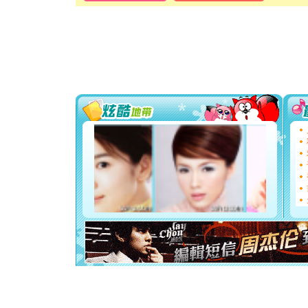
道一声平
[春节]
传
片叶子是
送你一棵
[圣诞节]
你太多，
要平安！
[圣诞节]
能正大光明
都要快乐噢
[圣诞节]
如意,快乐
[元旦]
看
断电。爱
你是我专
[元旦]
如
起；二是
离。水晶
[元旦]
当
泣，这痛
卖了。水
[春节]
风
颜！冬去
道一声平
[春节]
传
片叶子是