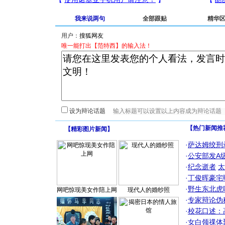
我来说两句
全部跟贴
精华
用户：
唯一能打出【范特西】的输入法！
设为辩论话题
【热门新闻推
【
精彩图片新闻
】
·
萨达姆绞刑
·
公安部发A
·
纪念逝者
太
·
丁俊晖豪宅
·
野生东北虎
网吧惊现美女作陪上网
现代人的婚纱照
·
专家辩论伪
·
校花口述：
·
女白领祼体