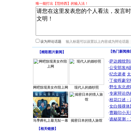
唯一能打出【范特西】的输入法！
设为辩论话题
【热门新闻推
【
精彩图片新闻
】
·
萨达姆绞刑
·
公安部发A
·
纪念逝者
太
·
丁俊晖豪宅
·
野生东北虎
网吧惊现美女作陪上网
现代人的婚纱照
·
专家辩论伪
·
校花口述：
·
女白领祼体
·
曹颖印小天
·
诡秘莫测：
马季葬礼上最无耻一幕
揭密日本的情人旅馆
【
相关链接
】