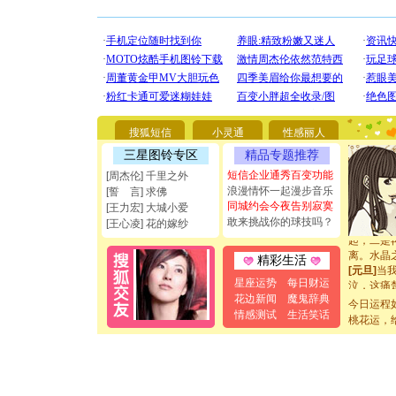
[圣诞节]
你太多，
要平安！
[圣诞节]
能正大光明
都要快乐噢
搜狐短信
小灵通
性感丽人
[圣诞节]
三星图铃专区
精品专题推荐
如意,快乐
[元旦]
看
短信企业通秀百变功能
[周杰伦] 千里之外
断电。爱
浪漫情怀一起漫步音乐
[誓 言] 求佛
你是我专
同城约会今夜告别寂寞
[王力宏] 大城小爱
[元旦]
如
敢来挑战你的球技吗？
[王心凌] 花的嫁纱
起；二是
离。水晶
精彩生活
[元旦]
当
泣，这痛
星座运势
每日财运
卖了。水
花边新闻
魔鬼辞典
今日运程
[春节]
风
情感测试
生活笑话
桃花运，
颜！冬去
道一声平
[春节]
传
片叶子是
送你一棵