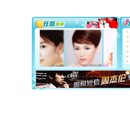
[圣诞节]
你太多，
要平安！
[圣诞节]
能正大光明
都要快乐噢
[圣诞节]
如意,快乐
[元旦]
看
断电。爱
你是我专
[元旦]
如
起；二是
离。水晶
[元旦]
当
泣，这痛
卖了。水
[春节]
风
颜！冬去
道一声平
[春节]
传
片叶子是
送你一棵