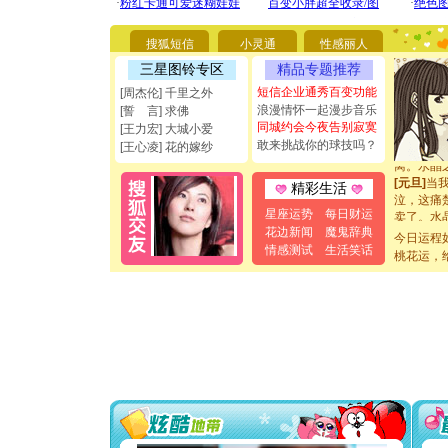
能正大光明
都要快乐噢
[圣诞节]
搜狐短信
小灵通
性感丽人
如意,快乐
三星图铃专区
精品专题推荐
[元旦]
看
断电。爱
短信企业通秀百变功能
[周杰伦] 千里之外
你是我专
浪漫情怀一起漫步音乐
[誓 言] 求佛
[元旦]
如
同城约会今夜告别寂寞
[王力宏] 大城小爱
起；二是
敢来挑战你的球技吗？
[王心凌] 花的嫁纱
离。水晶
[元旦]
当
精彩生活
泣，这痛
卖了。水
星座运势
每日财运
[春节]
风
花边新闻
魔鬼辞典
今日运程
颜！冬去
情感测试
生活笑话
桃花运，
道一声平
[春节]
传
片叶子是
送你一棵
[圣诞节]
你太多，
要平安！
[圣诞节]
能正大光明
都要快乐噢
[圣诞节]