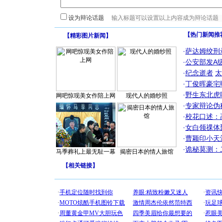
设为辩论话题
【热门新闻推
【
精彩图片新闻
】
·
萨达姆绞刑
·
公安部发A
·
纪念逝者
太
·
丁俊晖豪宅
·
野生东北虎
网吧惊现美女作陪上网
现代人的婚纱照
·
专家辩论伪
·
校花口述：
·
女白领祼体
·
曹颖印小天
·
诡秘莫测：
马季葬礼上最无耻一幕
揭密日本的情人旅馆
【
相关链接
】
[圣诞节]
你太多，
要平安！
[圣诞节]