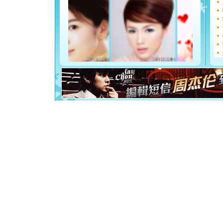
如意,快乐
[元旦]
看
断电。爱
你是我专
[元旦]
如
起；二是
离。水晶
[元旦]
当
泣，这痛
卖了。水
[春节]
风
颜！冬去
道一声平
[春节]
传
片叶子是
送你一棵