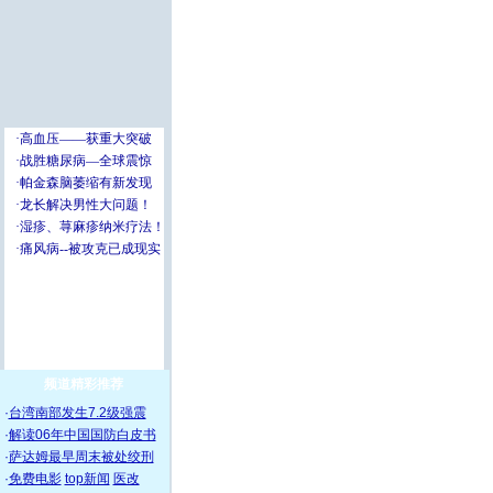
频道精彩推荐
·
台湾南部发生7.2级强震
·
解读06年中国国防白皮书
·
萨达姆最早周末被处绞刑
·
免费电影
top新闻
医改