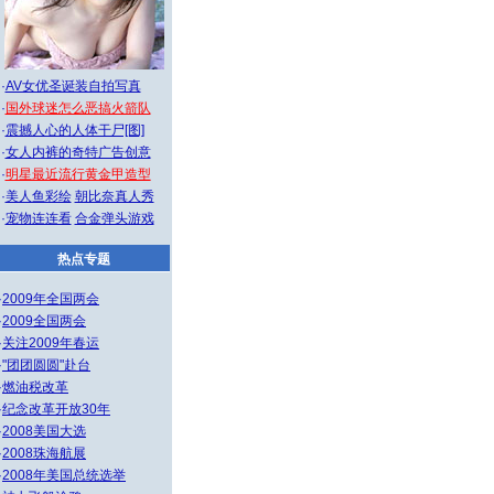
·
AV女优圣诞装自拍写真
·
国外球迷怎么恶搞火箭队
·
震撼人心的人体干尸[图]
·
女人内裤的奇特广告创意
·
明星最近流行黄金甲造型
·
美人鱼彩绘
朝比奈真人秀
·
宠物连连看
合金弹头游戏
热点专题
·
2009年全国两会
·
2009全国两会
·
关注2009年春运
·
"团团圆圆"赴台
·
燃油税改革
·
纪念改革开放30年
·
2008美国大选
·
2008珠海航展
·
2008年美国总统选举