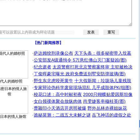
【热门新闻推荐】
·
萨达姆绞刑录像公布
天下头条：很多秘密带入坟墓
·
公安部发A级通缉令 5万悬红佛山灭门案疑凶(图)
·
纪念逝者
太原警察打死北京警察案终审 主犯被枪决
·
丁俊晖豪宅曝光 政府免费送别墅安防弹玻璃(图)
·
野生东北虎咬死黄牛
十大假新闻：垃圾场儿童残肢
代人的婚纱照
·
专家辩论伪科学废留现场混乱 几乎成肢体PK(组图)
·
校花口述：高中时献初夜
2000只蝴蝶贴爱因斯坦像
·
女白领祼体聚会放纵肉体
尚雯婕客串穆桂英(图)
·
曹颖印小天酒店开房照被爆
野外丛林赤裸姐妹花
·
诡秘莫测：二战五大未解之谜
岳飞神话的虚假之处
日本的情人旅馆