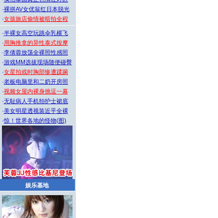
·
裸拼AV女优翁红日本脱光
·
女孩旅店偷情被暗拍全程
·
半裸女高空玩跳伞乳横飞
·
用胸推拿的异性泰式按摩
·
李倩蓉放荡全裸照性感照
·
游戏MM选拔现场随便碰臀
·
女星拍戏时胸部惨遭蹂躏
·
老板电脑里和二奶开房照
·
视频女屋内裸身挑逗一幕
·
无耻病人手机拍护士裙底
·
美女明星透视装近乎全裸
·
惊！世界各地的怪物(图)
娱乐基地