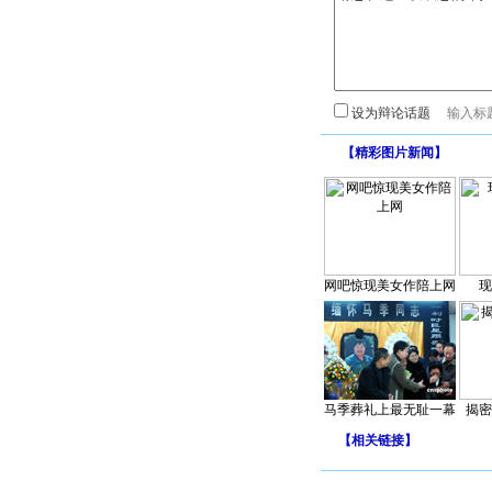
设为辩论话题
【
精彩图片新闻
】
网吧惊现美女作陪上网
现
马季葬礼上最无耻一幕
揭密
【
相关链接
】