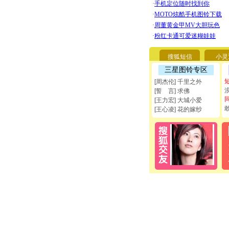
搜狐短信
小灵
三星图铃专区
[周杰伦] 千里之外
[誓 言] 求佛
[王力宏] 大城小爱
[王心凌] 花的嫁纱