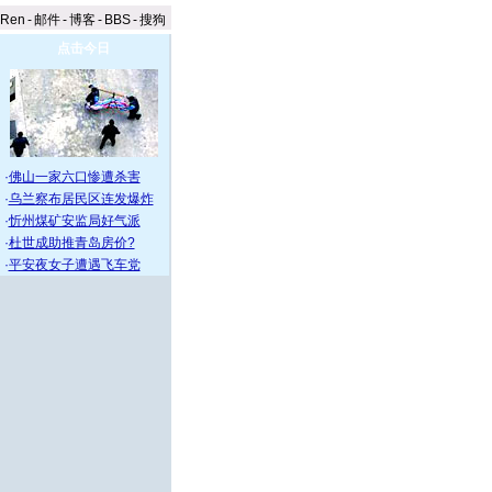
aRen
-
邮件
-
博客
-
BBS
-
搜狗
点击今日
·
佛山一家六口惨遭杀害
·
乌兰察布居民区连发爆炸
·
忻州煤矿安监局好气派
·
杜世成助推青岛房价?
·
平安夜女子遭遇飞车党