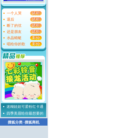
一个人哭
退后
断了的弦
还是朋友
水晶蜻蜓
唱给你的歌
迷糊娃娃可爱粉红卡通
四季美眉给你最想要的
搜狐分类
·
搜狐商机