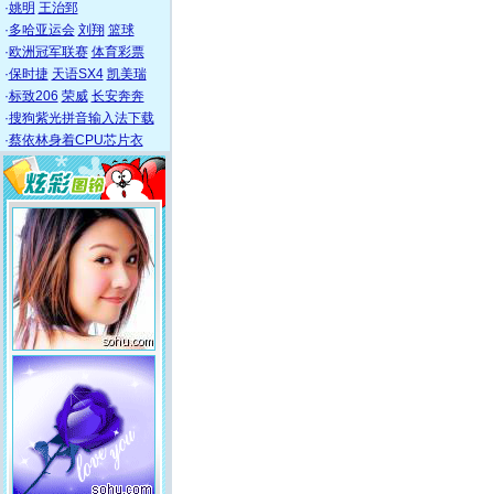
·
姚明
王治郅
·
多哈亚运会
刘翔
篮球
·
欧洲冠军联赛
体育彩票
·
保时捷
天语SX4
凯美瑞
·
标致206
荣威
长安奔奔
·
搜狗紫光拼音输入法下载
·
蔡依林身着CPU芯片衣