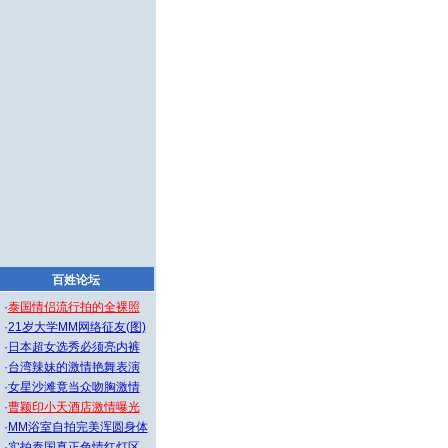
百姓论坛
·
泰国情侣流行拍的全裸照
·
21岁大学MM网络征友(图)
·
日本超女选秀必须亮内裤
·
台湾辣妹的激情艳舞表演
·
女星沙滩竟当众吻胸激情
·
曹颖印小天酒店激情曝光
·
MM浴室自拍完美浑圆身体
·
实拍泰国真正色情红灯区