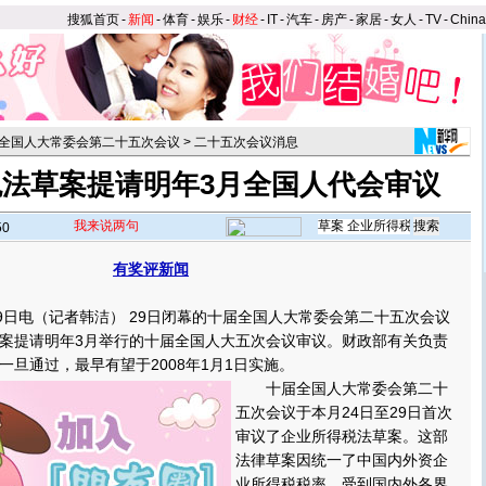
搜狐首页
-
新闻
-
体育
-
娱乐
-
财经
-
IT
-
汽车
-
房产
-
家居
-
女人
-
TV
-
Chin
全国人大常委会第二十五次会议
>
二十五次会议消息
法草案提请明年3月全国人代会审议
我来说两句
50
有奖评新闻
日电（记者韩洁） 29日闭幕的十届全国人大常委会第二十五次会议
案提请明年3月举行的十届全国人大五次会议审议。财政部有关负责
一旦通过，最早有望于2008年1月1日实施。
十届全国人大常委会第二十
五次会议于本月24日至29日首次
审议了企业所得税法草案。这部
法律草案因统一了中国内外资企
业所得税税率，受到国内外各界