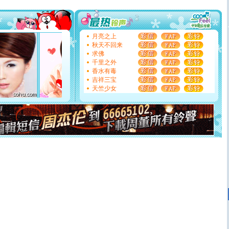
[圣诞节]
不只这样的日子才会想起你,而是这样的日子才
能正大光明地骚扰你,告诉你,圣诞要快乐!新年要快乐!天天
都要快乐噢!
[圣诞节]
奉上一颗祝福的心,在这个特别的日子里,愿幸福,
月亮之上
如意,快乐,鲜花,一切美好的祝愿与你同在.圣诞快乐!
秋天不回来
[元旦]
看到你我会触电；看不到你我要充电；没有你我会
求佛
断电。爱你是我职业，想你是我事业，抱你是我特长，吻
千里之外
你是我专业！水晶之恋祝你新年快乐
香水有毒
[元旦]
如果上天让我许三个愿望，一是今生今世和你在一
吉祥三宝
起；二是再生再世和你在一起；三是三生三世和你不再分
天竺少女
离。水晶之恋祝你新年快乐
[元旦]
当我狠下心扭头离去那一刻，你在我身后无助地哭
泣，这痛楚让我明白我多么爱你。我转身抱住你：这猪不
卖了。水晶之恋祝你新年快乐。
[春节]
风柔雨润好月圆，半岛铁盒伴身边，每日尽显开心
颜！冬去春来似水如烟，劳碌人生需尽欢！听一曲轻歌，
道一声平安！新年吉祥万事如愿
[春节]
传说薰衣草有四片叶子：第一片叶子是信仰，第二
片叶子是希望，第三片叶子是爱情，第四片叶子是幸运。
送你一棵薰衣草，愿你新年快乐！