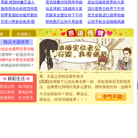
[圣诞节]
圣诞节到了，想想没什么送给你的，又不打算给
你太多，只有给你五千万：千万快乐！千万要健康！千万
要平安！千万要知足！千万不要忘记我！
[圣诞节]
不只这样的日子才会想起你,而是这样的日子才
能正大光明地骚扰你,告诉你,圣诞要快乐!新年要快乐!天天
都要快乐噢!
通
性感丽人
[圣诞节]
奉上一颗祝福的心,在这个特别的日子里,愿幸福,
精品专题推荐
如意,快乐,鲜花,一切美好的祝愿与你同在.圣诞快乐!
[元旦]
看到你我会触电；看不到你我要充电；没有你我会
短信企业通秀百变功能
断电。爱你是我职业，想你是我事业，抱你是我特长，吻
浪漫情怀一起漫步音乐
你是我专业！水晶之恋祝你新年快乐
同城约会今夜告别寂寞
[元旦]
如果上天让我许三个愿望，一是今生今世和你在一
敢来挑战你的球技吗？
起；二是再生再世和你在一起；三是三生三世和你不再分
离。水晶之恋祝你新年快乐
精彩生活
[元旦]
当我狠下心扭头离去那一刻，你在我身后无助地哭
泣，这痛楚让我明白我多么爱你。我转身抱住你：这猪不
星座运势
每日财运
卖了。水晶之恋祝你新年快乐。
花边新闻
魔鬼辞典
[春节]
今日运程如何？财运、事业运、
风柔雨润好月圆，半岛铁盒伴身边，每日尽显开心
情感测试
生活笑话
颜！冬去春来似水如烟，劳碌人生需尽欢！听一曲轻歌，
桃花运，给你详细道来！！！
道一声平安！新年吉祥万事如愿
[春节]
传说薰衣草有四片叶子：第一片叶子是信仰，第二
片叶子是希望，第三片叶子是爱情，第四片叶子是幸运。
送你一棵薰衣草，愿你新年快乐！
[圣诞节]
圣诞节到了，想想没什么送给你的，又不打算给
你太多，只有给你五千万：千万快乐！千万要健康！千万
要平安！千万要知足！千万不要忘记我！