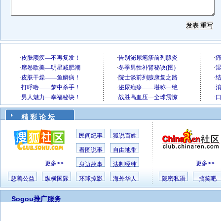
精 彩 论 坛
民间纪事
狐说百姓
看图说事
自由地带
更多>>
更多>>
身边故事
法制经纬
慈善公益
纵横国际
环球掠影
海外华人
隐密私语
搞笑吧
Sogou推广服务