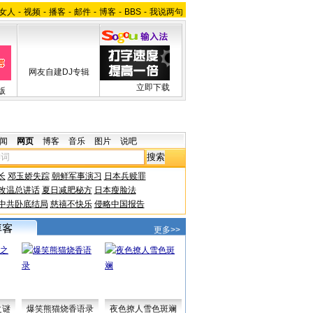
女人
-
视频
-
播客
-
邮件
-
博客
-
BBS
-
我说两句
网友自建DJ专辑
立即下载
版
闻
网页
博客
音乐
图片
说吧
长
邓玉娇失踪
朝鲜军事演习
日本兵赎罪
改温总讲话
夏日减肥秘方
日本瘦脸法
中共卧底结局
慈禧不快乐
侵略中国报告
更多>>
之谜
爆笑熊猫烧香语录
夜色撩人雪色斑斓