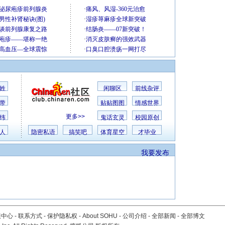
姓
闲聊区
前线杂评
带
贴贴图图
情感世界
更多>>
纬
鬼话玄灵
校园原创
人
隐密私语
搞笑吧
体育星空
才毕业
我要发布
服中心
-
联系方式
-
保护隐私权
-
About SOHU
-
公司介绍
-
全部新闻
-
全部博文