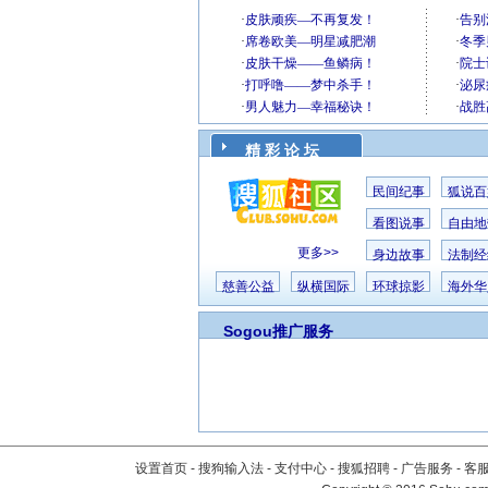
精 彩 论 坛
民间纪事
狐说百
看图说事
自由地
更多>>
身边故事
法制经
慈善公益
纵横国际
环球掠影
海外华
Sogou推广服务
设置首页
-
搜狗输入法
-
支付中心
-
搜狐招聘
-
广告服务
-
客