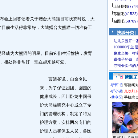
上证指数
(7744
苏醒吧
(41523)
会上回答记者关于赠台大熊猫目前状态时说，大
贴图吧
(68789)
圆”目前生活得非常好，大陆赠台大熊猫一切准备工
搜狐分类 |
已经成为大熊猫的明星。目前它们生活愉快，发育
，相处得非常好，现在越来越可爱。
曹清尧说，自命名以
·
听评书
|
郭德纲
来，为了保证团团、圆圆的
·
听小说
|
鬼吹灯1
健康成长，四川卧龙中国保
·
共享区
|
手机病
护大熊猫研究中心成立了专
门的管理机构，制定了特别
护理方案，安排两名专门的
护理人员和保卫人员，兽医
揭田壮壮徐帆