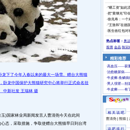
·
“晒工资”如此
·
把“黄继光”印
·
徐兆寿：一个
·
“王致和”在德
·
医生收红包对
热点标签：
奥
股票
金晶
陈冠
精彩推荐
四川卧龙下了今年入春以来的最大一场雪。赠台大熊猫
日，卧龙中国保护大熊猫研究中心将举行正式命名挂
 中新社发 王瑞林 摄
相 关 说 吧
玉)国家林业局新闻发言人曹清尧今天在此间
曹清尧
|
熊猫
|
的心态，采取措施，争取使赠台大熊猫早日到台湾
说 吧 排 行