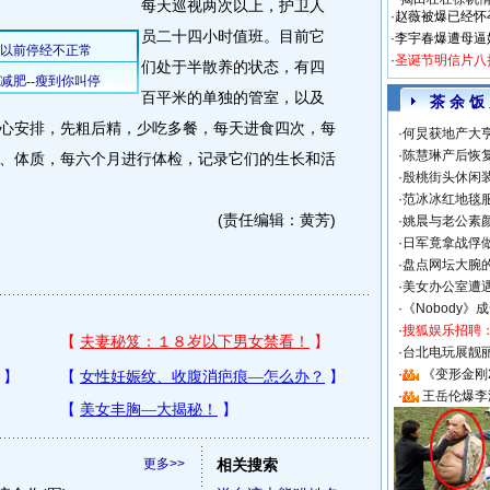
每天巡视两次以上，护卫人
·
赵薇被爆已经怀
员二十四小时值班。目前它
·
李宇春爆遭母逼
·
圣诞节明信片八
们处于半散养的状态，有四
百平米的单独的管室，以及
茶 余 饭
心安排，先粗后精，少吃多餐，每天进食四次，每
·
何炅获地产大亨
·
陈慧琳产后恢复
、体质，每六个月进行体检，记录它们的生长和活
·
殷桃街头休闲装
·
范冰冰红地毯
(责任编辑：黄芳)
·
姚晨与老公素
·
日军竟拿战俘
·
盘点网坛大腕
·
美女办公室遭
·
《Nobody》
·
搜狐娱乐招聘
·
台北电玩展靓丽S
·
《变形金刚
·
王岳伦爆李
更多>>
相关搜索