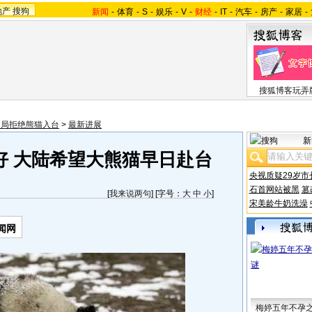
地产
搜狗
新闻
-
体育
-
S
-
娱乐
-
V
-
财经
-
IT
-
汽车
-
房产
-
家居
-
搜狐博客玩弄
当局拒绝熊猫入台
>
最新进展
新
好 大陆希望大熊猫早日赴台
央视质疑29岁市
石首网站被黑
篡
[
我来说两句
] [字号：
大
中
小
]
宋美龄牛奶洗澡
闻网
梅婷五年不孕