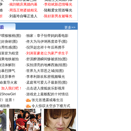
孕
·
揭刘晓庆离婚内幕
·
李幼斌新恋情曝光
婚
·
周迅王艳婆媳相见
·
陆毅爱女照首曝光
折
·
刘嘉玲自曝正造人
·
陈好新男友被曝光
 后
更多>>
喂猕猴桃(图)
·
独家：章子怡带妈妈看电影
好身材(图)
·
佟大为马伊琍再度牵手(图)
秀性感(图)
·
倪萍赵忠祥十年后再携手
服装皆为租赁
·
刘涛富豪老公为家产求生子
颜乘地铁被拍
·
舒淇醉酒瞬间惨被抓拍(图)
做活体解剖
·
实拍漂亮的地摊西施(组图)
的暴烈脾气
·
世界九大罪恶之城(组图)
遇灵异事件
·
李孝利新欢私密视频曝光
成命案导火索
·
孟庭苇可爱儿子最新照(图)
：加入我们吧！
·
点击进入搜狐娱乐影视库
howGirl
·
游戏史上最般配的十对情侣
2》送票！
·
张元首透露戒毒生活
湘胎教
·
令人惊叹太空步下楼方式