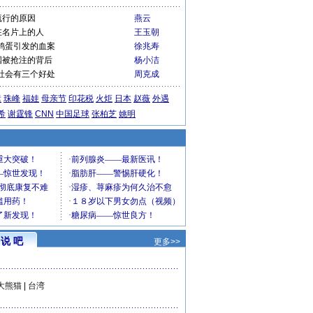
流行的原因
燕云
在名片上的人
王玉朝
鸡蛋引发的血案
徐兆寿
国被抢注的背后
杨小洁
社会有三个好处
周克成
运
珠峰
福娃
母亲节
印花税
火炬
日本
赵薇
外遇
希
谢霆锋
CNN
中国足球
张柏芝
姚明
说 吧
更多>>
大熊猫
|
台湾