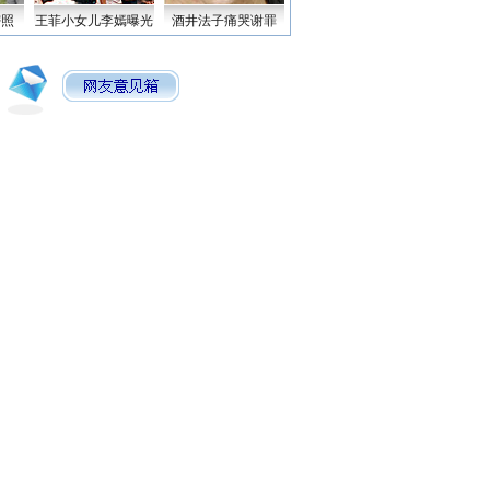
密照
王菲小女儿李嫣曝光
酒井法子痛哭谢罪