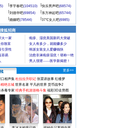
5)
李宇春吧
(104510)
快乐男声吧
(68574)
刘德华吧
(69854)
东方神起吧
(65744)
婚姻吧
(78544)
37℃女人吧
(6985)
 搜狐招商
更多>>
对口相声集
杜拉拉升职记
张震讲故事
红楼梦
-精绝古城
世界名著
平凡的世界
货币战争2
毒杀毒专家
经典手机游游格斗集
福彩3D走势图
情史
李冰冰被爆已婚
揭秘生父离婚内幕