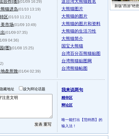
流合作(图)
送台湾大熊猫姓名
(01/09 16:29)
新版“西游”绝
大熊猫图片
大熊猫进岛
(01/10 13:19)
大熊猫的图片
特区
(01/10 11:21)
大熊猫的图片和资料
出美市场
(01/09 10:49)
大熊猫的生活习性
推出
(01/09 07:35)
大熊猫简介
1/09 04:36)
国宝大熊猫
(图)
(01/08 15:25)
台湾百分百熊猫贴图
台湾熊猫贴图网
2)
台湾熊猫帖图
争地盘所致
(01/04 02:39)
隐藏地址
设为辩论话题
我来说两句
精华区
辩论区
唯一能打出【范特西】的
输入法！