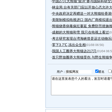
·
中国27只大熊猫"留洋"参与国际科研交
·
林业局:台有关部门应以开放心态允许
·
中央政府决定再赠送一对大熊猫给香港
·
美限制模拟电视进口 国内厂商模拟退
·
熊猫烧香病毒疯狂蔓延 免费防范措施
·
成都的大熊猫和雪 我只在电视上看过
(0
·
考古研究发现台湾海峡曾是远古动物乐园
·
零下3.7℃,冻出众生相
(01/08 06:56)
·
我国人工圈养大熊猫达217只
(01/04 06:5
·
首只野放圈养大熊猫受伤 与野生熊猫
用户：
匿名