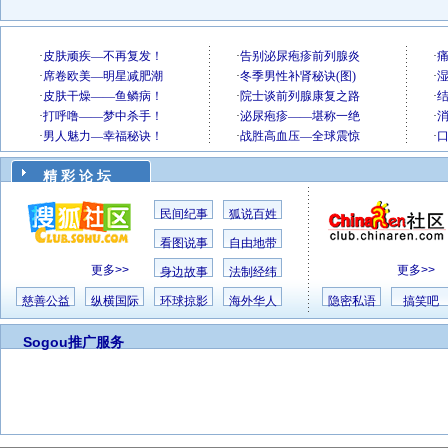
精 彩 论 坛
民间纪事
狐说百姓
看图说事
自由地带
更多>>
更多>>
身边故事
法制经纬
慈善公益
纵横国际
环球掠影
海外华人
隐密私语
搞笑吧
Sogou推广服务