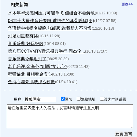
相关新闻
更多>>
·
水木年华没感到压力可能单飞 但组合不会解散
(01/12 10:09)
·
06年十大最佳音乐专辑 谁把你的耳朵叫醒(图)
(12/27 07:58)
·
华语榜中榜提名揭晓 张靓颖:说我新人不习惯
(12/20 10:13)
·
到场明星都有奖
(10/15 11:28)
·
音乐盛典 好玩好散
(10/14 08:01)
·
第八届CCTVMTV音乐盛典举行 周杰伦...
(10/13 17:37)
·
音乐盛典今年迟到了
(08/25 20:39)
·
老几乐评:金海心,“叫醒”女儿心?
(02/20 11:42)
·
程猫猫:刮目相看金海心
(02/13 16:09)
·
金海心漂亮肌肤那么骄傲
(01/04 10:41)
用户：
匿名
隐藏地址
设为辩论话题