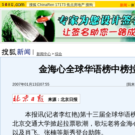
搜狐
ChinaRen
17173
焦点房地产
搜狗
新闻
-
体
新闻中心
>
综合
金海心全球华语榜中榜
2007年01月13日07:55
[
我来
来源：北京日报
本报讯(记者李红艳)第十三届全球华语
北京交通大学掀起拉票歌潮，歌坛老将金海
以及肖飞、张楠等新秀登台助阵。