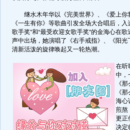
继水木年华以《完美世界》、《爱上你
《一生有你》等歌曲引发全场大合唱后，入
歌手奖”和“最受欢迎女歌手奖”的金海心在
声中出场，她演唱了《右手戒指》、《阳光
清新活泼的旋律唤起又一轮热潮。
在听
中，
《那
《那
海心
煎熬
更正
决定