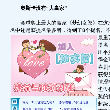
奥斯卡没有“大赢家”
金球奖上最大的赢家《梦幻女郎》在这
名中还是获提名最多者，得到了8个提名。
最重
提名
出乎
得金
喜剧
获得
情况
也没
奖的
超级