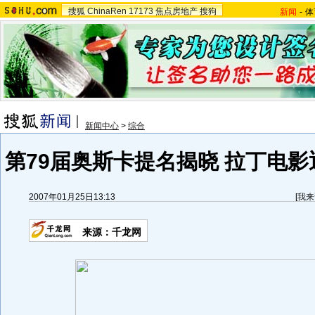
搜狐
ChinaRen
17173
焦点房地产
搜狗
新闻
-
体
新闻中心
>
综合
第79届奥斯卡提名揭晓 拉丁电影
2007年01月25日13:13
[
我来
来源：千龙网