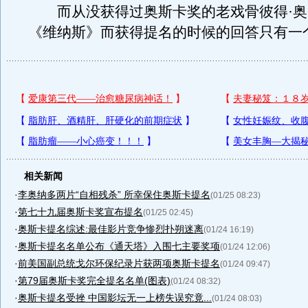
而从没获得过奥斯卡奖的老戏骨彼得·奥
《维纳斯》而获得提名的时候的回答只有一个
相关新闻
·
李奥纳多两片“自相残杀” 所幸保住奥斯卡提名
(01/25 08:23)
·
第七十九届奥斯卡奖宣布提名
(01/25 02:45)
·
奥斯卡提名综述:最佳影片竞争惨烈扑朔迷离
(01/24 16:19)
·
奥斯卡提名名单公布《通天塔》入围七主要奖项
(01/24 12:06)
·
前美国副总统戈尔环保纪录片获两项奥斯卡提名
(01/24 09:47)
·
第79届奥斯卡奖完全提名名单(图表)
(01/24 08:32)
·
奥斯卡提名受挫 中国影坛无一上榜失误究竟...
(01/24 08:03)