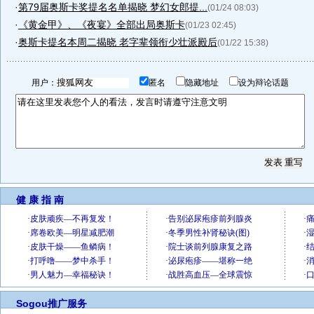
·
第79届奥斯卡奖提名名单揭晓 梦幻女郎提...
(01/24 08:03)
·
《黄金甲》、《夜宴》全部出局奥斯卡
(01/23 02:45)
·
奥斯卡提名本周二揭晓 老字辈领衔少壮派殿后
(01/22 15:38)
用户：
匿名
隐藏地址
设为辩论话题
健 康 指 南
Sogou推广服务