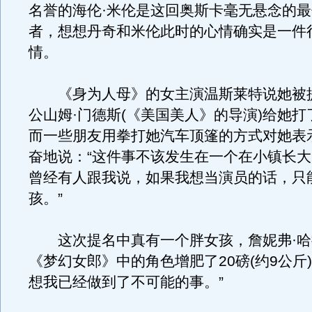
名誉的海伦·米伦是这回奥斯卡毫无悬念的
者，想想丹奇和米伦此时的心情确实是一件
情。
《身为人母》的女主演温斯莱特说她被
公山姆·门德斯(《美国美人》的导演)给她
而一些朋友用拳打她汽车顶篷的方式对她表
奋地说：“这件事不该发生在一个在小镇长
曾经有人跟我说，如果我想当演员的话，只
孩。”
这次提名中真有一个胖女孩，詹妮弗·哈
《梦幻女郎》中的角色增肥了20磅(约9公斤
想我已经做到了不可能的事。”