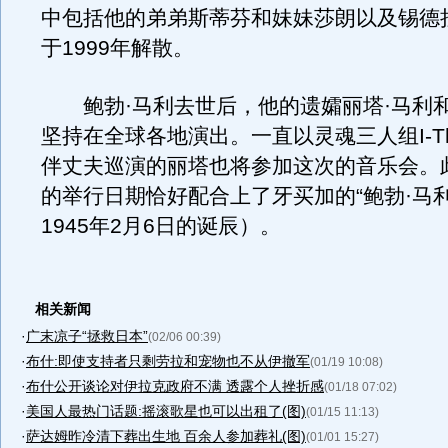
中包括他的弟弟斯蒂芬和妹妹莎朗以及锡德
于1999年解散。
鲍勃·马利去世后，他的遗孀丽塔·马利
坚持在全球各地演出。一直以灵魂三人组I-Th
伴丈夫巡演的丽塔也将参加这次的音乐会。
的举行日期恰好配合上了牙买加的“鲍勃·马
1945年2月6日的诞辰）。
相关新闻
·
广末凉子“拯救日本”
(02/06 00:39)
·
布什:即使支持者只剩劳拉和宠物也不从伊撤军
(01/19 10:08)
·
布什公开谈论对伊拉克政府不满 透露个人挫折感
(01/18 07:02)
·
美国人最热门话题:摇滚歌星也可以出租了(图)
(01/15 11:13)
·
萨达姆昨冷清下葬出生地 百余人参加葬礼(图)
(01/01 15:27)