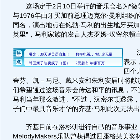
这场定于2月10日举行的音乐会名为“微
与1976年由牙买加前总理迈克尔·曼利组织
同名，演出地点在鲍勃·马利的出生地牙买加
英里”，马利家族的发言人杰罗姆·汉密尔顿
汉
表示
四个
蒂芬、凯－马尼、戴米安和朱利安届时将献
们希望通过这场音乐会传达和平的讯息，不
马利当年那么激进。”不过，汉密尔顿透露，
子们中最具音乐才华的齐基·马利此次无法
齐基目前在洛杉矶进行自己的音乐事业
MelodyMakers乐队曾获得过四座格莱美