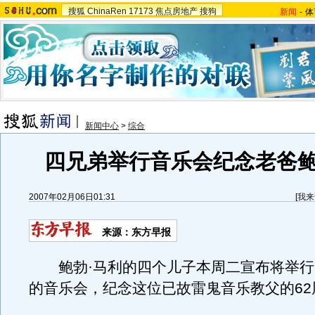
搜狐
ChinaRen
17173
焦点房地产
搜狗
新闻
-
体
新闻中心
>
综合
四兄弟举行音乐会纪念老爸鲍
2007年02月06日01:31
[
我来
来源：东方早报
鲍勃·马利的四个儿子本周二宣布将举行
的音乐会，纪念这位已故雷鬼音乐教父的62