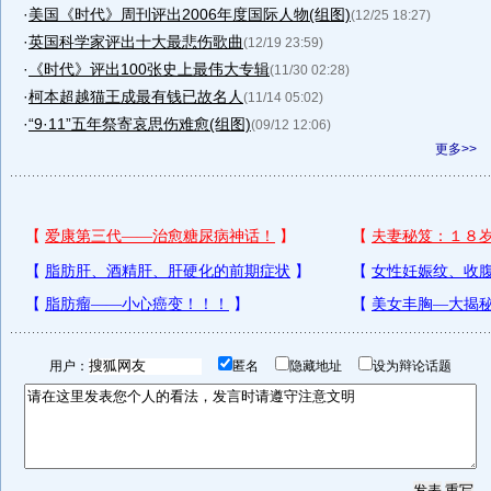
·
美国《时代》周刊评出2006年度国际人物(组图)
(12/25 18:27)
·
英国科学家评出十大最悲伤歌曲
(12/19 23:59)
·
《时代》评出100张史上最伟大专辑
(11/30 02:28)
·
柯本超越猫王成最有钱已故名人
(11/14 05:02)
·
“9·11”五年祭寄哀思伤难愈(组图)
(09/12 12:06)
更多>>
用户：
匿名
隐藏地址
设为辩论话题