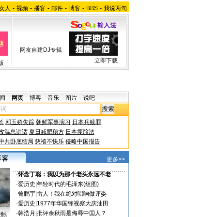
女人
-
视频
-
播客
-
邮件
-
博客
-
BBS
-
我说两句
网友自建DJ专辑
立即下载
版
闻
网页
博客
音乐
图片
说吧
长
邓玉娇失踪
朝鲜军事演习
日本兵赎罪
改温总讲话
夏日减肥秘方
日本瘦脸法
中共卧底结局
慈禧不快乐
侵略中国报告
更多>>
·
怀念丁聪：我以为那个老头永远不老
·
爱历史
|
年轻时代的毛泽东(组图)
·
曾鹏宇
|
雷人！我在绝对唱响做评委
·
爱历史
|
1977年华国锋视察大庆油田
·
韩浩月
|
批评余秋雨是侮辱中国人？
接触