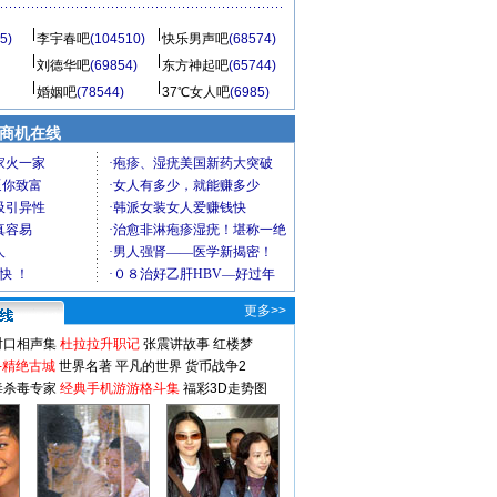
5)
李宇春吧
(104510)
快乐男声吧
(68574)
刘德华吧
(69854)
东方神起吧
(65744)
婚姻吧
(78544)
37℃女人吧
(6985)
商机在线
更多>>
对口相声集
杜拉拉升职记
张震讲故事
红楼梦
-精绝古城
世界名著
平凡的世界
货币战争2
毒杀毒专家
经典手机游游格斗集
福彩3D走势图