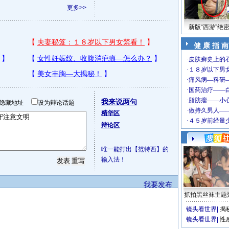
更多>>
新版“西游”绝
健 康 指 南
我来说两句
隐藏地址
设为辩论话题
精华区
辩论区
唯一能打出【范特西】的
输入法！
我要发布
抓拍黑丝袜主题
镜头看世界
|
揭
镜头看世界
|
性