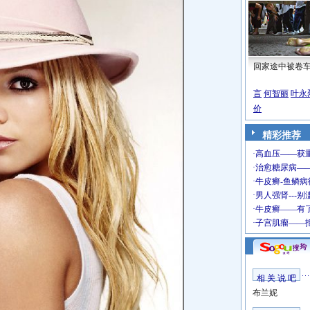
回家途中被卷
言
何智丽
叶永
价
精彩推荐
相 关 说 吧
布兰妮