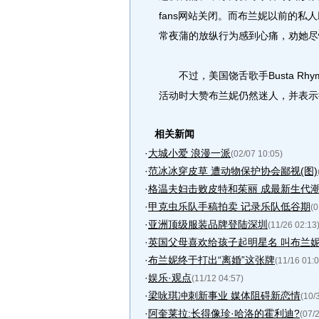
fans网站关闭。而布兰妮以前的私人助理
常夜蒲的放纵行为感到心痛，劝她尽
不过，美国饶舌歌手Busta Rh
活动时大赞布兰妮仍然迷人，并表示
相关新闻
·
大城小爱 浪漫一派
(02/07 10:05)
·
范冰冰穿皮草 遭动物保护协会鄙视(图)
·
格温夫妇击败皮特和茱丽 成最新生代
·
甲克虫乐队手稿拍卖 记录乐队低谷期
(0
·
亚洲顶级服装品牌登陆深圳
(11/26 02:13
·
英国父母喜欢给孩子起明星名 叫布兰
·
布兰妮终于打出“离婚”这张牌
(11/16 01:0
·
娱乐·观点
(11/12 04:57)
·
梁咏琪冲刺新事业 媒体阻碍新恋情
(10/
·
阿奎莱拉:长得像珍·哈洛的霍利迪?
(07/