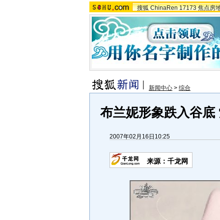
搜狐
ChinaRen
17173
焦点房
新闻中心
>
综合
布兰妮形象跌入谷底 
2007年02月16日10:25
来源：千龙网