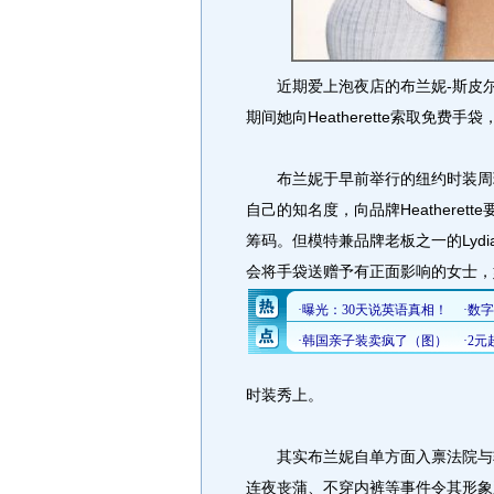
近期爱上泡夜店的布兰妮-斯皮尔斯(B
期间她向Heatherette索取免费
布兰妮于早前举行的纽约时装周现身
自己的知名度，向品牌Heathere
筹码。但模特兼品牌老板之一的Lydi
会将手袋送赠予有正面影响的女士，
时装秀上。
其实布兰妮自单方面入禀法院与软
连夜丧蒲、不穿内裤等事件令其形象