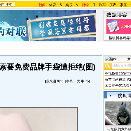
地产
搜狗
新闻
-
体育
-
S
-
娱乐
-
V
-
财经
-
IT
-
汽车
-
房产
-
家居
-
搜狐博客玩弄
新
索要免费品牌手袋遭拒绝(图)
央视质疑29岁市
石首网站被黑
篡
[
我来说两句
] [字号：
大
中
小
]
宋美龄牛奶洗澡
与松鼠的意外