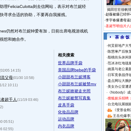
FeliciaCulotta则去信网站，表示对布兰妮经
揭田壮壮徐帆
快寻求合适的协助，不要再自我摧残。
·
赵薇被爆已经怀
·
李宇春爆遭母逼
·
圣诞节明信片八
ymes仍然对布兰妮钟爱有加，日前出席电视游戏机
茶 余 饭
很想和她合作。
·
何炅获地产大亨
·
陈慧琳产后恢复
相关搜索
·
殷桃街头休闲装
世界品牌手袋
·
范冰冰红地毯
·
姚晨与老公素
美国品牌bebe的手袋
(02/05 14:15)
·
日军竟拿战俘
小甜甜布兰妮博客
潮流父母
(01/30 10:58)
·
盘点网坛大腕
小甜甜布兰妮被禁mv
1/12 10:11)
·
美女办公室遭
布兰妮掀裙走光照
)
·
《Nobody》
布兰妮被禁写真集
·
搜狐娱乐招聘
妮者超千人
(11/19 03:46)
·
台北电玩展靓丽S
皮具手袋
2)
·
《变形金刚
化妆品品牌
·
王岳伦爆李
运动品牌
30 05:51)
内衣品牌
26 02:55)