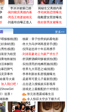
情史
李冰冰被爆已婚
揭秘生父离婚内幕
孕
·
揭刘晓庆离婚内幕
·
李幼斌新恋情曝光
婚
·
周迅王艳婆媳相见
·
陆毅爱女照首曝光
折
·
刘嘉玲自曝正造人
·
陈好新男友被曝光
 后
更多>>
喂猕猴桃(图)
·
独家：章子怡带妈妈看电影
好身材(图)
·
佟大为马伊琍再度牵手(图)
秀性感(图)
·
倪萍赵忠祥十年后再携手
服装皆为租赁
·
刘涛富豪老公为家产求生子
颜乘地铁被拍
·
舒淇醉酒瞬间惨被抓拍(图)
做活体解剖
·
实拍漂亮的地摊西施(组图)
的暴烈脾气
·
世界九大罪恶之城(组图)
遇灵异事件
·
李孝利新欢私密视频曝光
成命案导火索
·
孟庭苇可爱儿子最新照(图)
：加入我们吧！
·
点击进入搜狐娱乐影视库
howGirl
·
游戏史上最般配的十对情侣
2》送票！
·
张元首透露戒毒生活
湘胎教
·
令人惊叹太空步下楼方式