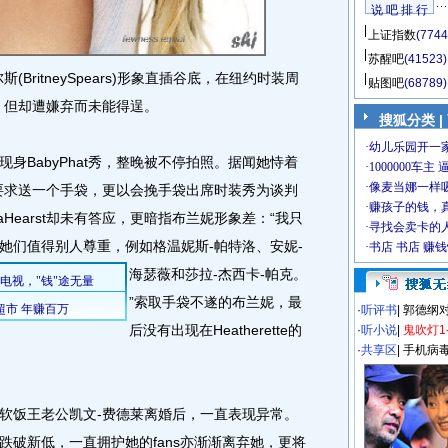
说 吧 排 行
上证指数
(7744
苏醒吧
(41523)
ritneySpears)形象直插谷底，在纽约时装周
贴图吧
(68789)
手袋，但却遭嫌弃而未能得逞。
搜狐分类
|
BabyPhat秀，整晚被不停拍照。据闻她恃着
tte要求送一个手袋，更以会挽手袋出席时装秀为谈判
aHearst却未有答应，更暗指布兰妮形象差：“我只
她们值得别人尊重，例如格温妮斯-帕特洛、安妮-
海瑟薇和莎拉-杰西卡-帕克。
”索取手袋不遂的布兰妮，最
·
听评书
|
郭德纲
后没有出现在Heatherette的
·
听小说
|
鬼吹灯1
·
共享区
|
手机病
饭王老公凯文-费德莱离婚后，一直表现异常。
跌破新低，一直拥护她的fans亦渐渐离弃她，更将