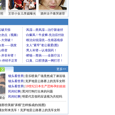
密照
王菲小女儿李嫣曝光
酒井法子痛哭谢罪
更多>>
镜头看世界
|
音乐喷泉广场竟然成了淋浴场
镜头看世界
|
克罗地亚公路赛上的洗车女郎
镜头看世界
|
19世纪日本生产恐怖孕妇娃娃
民间纪事
|
黑河打狗打出来的问题
民间纪事
|
明星代言假药应该视为共犯吗
聚会
秘那些美丽“床模”怎样炼成的(组图)
感女郎来洗车！克罗地亚公路赛上的洗车女郎