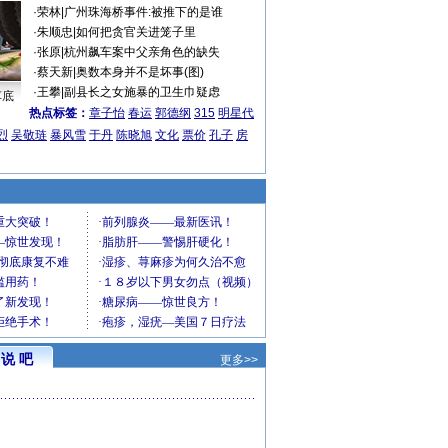
·
荣林
|
广州珠海桥事件:被推下的是谁
·
朱顺忠
|
如何把贪官关进笼子里
·
张原
|
杭州飙车案中父亲角色的缺失
·
蔡天新
|
奥数本身并不是坏事(图)
·
王攀
|
副县长之女施暴的卫生巾疑虑
车底
热点标签：
章子怡
春运
郭德纲
315
明星代
烈
吴敬琏
暴风雪
于丹
陈晓旭
文化
票价
孔子
房
说 吧
更多>>