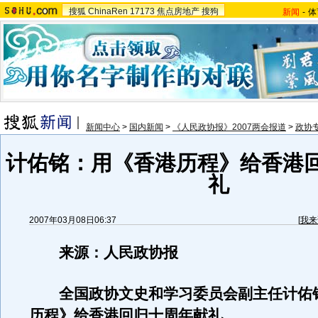
搜狐
ChinaRen
17173
焦点房地产
搜狗
新闻
-
体
新闻中心
>
国内新闻
>
《人民政协报》2007两会报道
>
政协
计佑铭：用《香港历程》给香港
礼
2007年03月08日06:37
[
我来
来源：人民政协报
全国政协文史和学习委员会副主任计佑
历程》给香港回归十周年献礼