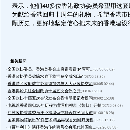
表示，他们40多位香港政协委员希望用这套
为献给香港回归十周年的礼物，希望香港市
顾历史，更好地坚定信心把未来的香港建设
相关新闻
·
全国政协委员、香港奥委会主席霍震霆:体育可...
(03/06 06:02)
·
香港政协委员称陈水扁正将宝岛变成“孤岛”
(03/05 23:36)
·
香港特区政府驻京办期望加强与人大及政协交流
(03/05 02:44)
·
香港舆论关注全国政协十届五次会议召开
(03/04 16:03)
·
全国政协十届五次会议发布会香港明报记者提问
(03/02 15:38)
·
电视以香港回归10年历程为背景电视剧《荣归》开拍
(02/25 08:08)
·
江苏政协香港委员庄悦禄愿做中非合作民间大使
(01/30 18:28)
·
国家博物馆展出70件艺术精品再现香港回归历程
(09/08 15:12)
·
《百年利丰》演绎香港传统商号变身现代跨国集...
(02/20 08:58)