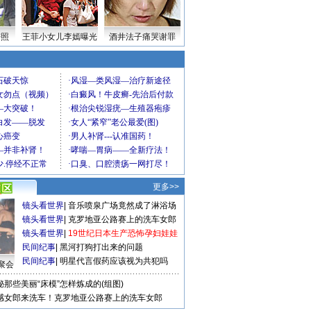
密照
王菲小女儿李嫣曝光
酒井法子痛哭谢罪
更多>>
镜头看世界
|
音乐喷泉广场竟然成了淋浴场
镜头看世界
|
克罗地亚公路赛上的洗车女郎
镜头看世界
|
19世纪日本生产恐怖孕妇娃娃
民间纪事
|
黑河打狗打出来的问题
民间纪事
|
明星代言假药应该视为共犯吗
聚会
秘那些美丽“床模”怎样炼成的(组图)
感女郎来洗车！克罗地亚公路赛上的洗车女郎