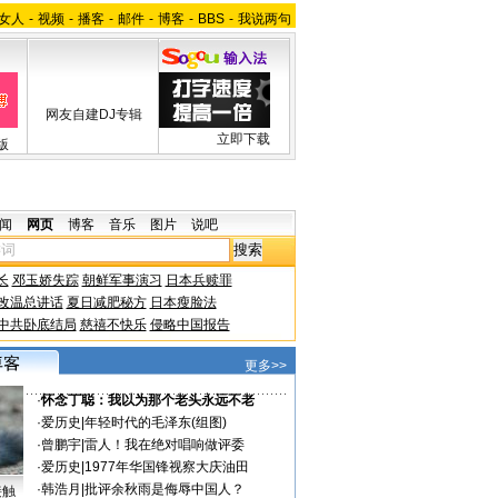
女人
-
视频
-
播客
-
邮件
-
博客
-
BBS
-
我说两句
网友自建DJ专辑
立即下载
版
闻
网页
博客
音乐
图片
说吧
长
邓玉娇失踪
朝鲜军事演习
日本兵赎罪
改温总讲话
夏日减肥秘方
日本瘦脸法
中共卧底结局
慈禧不快乐
侵略中国报告
更多>>
·
怀念丁聪：我以为那个老头永远不老
·
爱历史
|
年轻时代的毛泽东(组图)
·
曾鹏宇
|
雷人！我在绝对唱响做评委
·
爱历史
|
1977年华国锋视察大庆油田
·
韩浩月
|
批评余秋雨是侮辱中国人？
接触