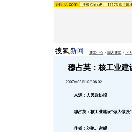
搜狐
ChinaRen
17173
焦点房
新闻中心
>
国内新闻
>
《人
穆占英：核工业建
2007年03月10日06:02
来源：人民政协报
穆占英：核工业建设“做大做强”
作者：刘艳、谢靓