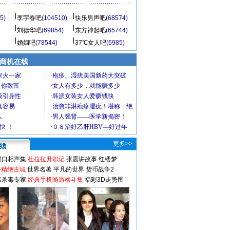
5)
李宇春吧
(104510)
快乐男声吧
(68574)
刘德华吧
(69854)
东方神起吧
(65744)
婚姻吧
(78544)
37℃女人吧
(6985)
商机在线
更多>>
对口相声集
杜拉拉升职记
张震讲故事
红楼梦
-精绝古城
世界名著
平凡的世界
货币战争2
毒杀毒专家
经典手机游游格斗集
福彩3D走势图