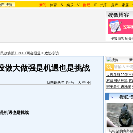
地产
搜狗
新闻
-
体育
-
S
-
娱乐
-
V
-
财经
-
IT
-
汽车
-
房产
-
家居
-
搜狐博客玩弄
民政协报》2007两会报道
>
政协专访
新
设做大做强是机遇也是挑战
央视质疑29岁市
石首网站被黑
篡
[
我来说两句
] [字号：
大
中
小
]
宋美龄牛奶洗澡
是机遇也是挑战
与松鼠的意外