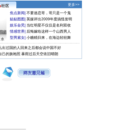
更多>>
焦点新闻
|
不要迷恋哥，哥只是一个鬼
贴贴图图
|
英媒评出2009年度搞怪发明
娱乐旮旯
|
当红明星不仅仅是名利双收
情感世界
|
后悔嫁给这样一个山西男人
型男索女
|
小糖精归来，在海边轻轻舞
口水
么出过国的人回来之后都会说中国不好
自己的旗袍照
暴雨过后天空依旧晴朗