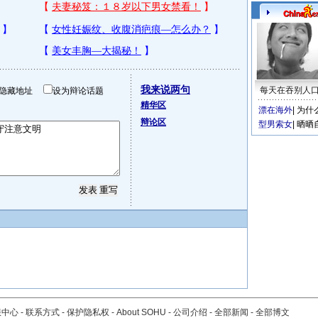
我来说两句
每天在吞别人
隐藏地址
设为辩论话题
精华区
漂在海外
|
为什
辩论区
型男索女
|
晒晒
服中心
-
联系方式
-
保护隐私权
-
About SOHU
-
公司介绍
-
全部新闻
-
全部博文