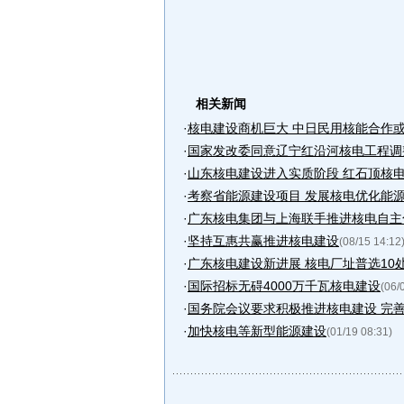
相关新闻
·
核电建设商机巨大 中日民用核能合作
·
国家发改委同意辽宁红沿河核电工程调
·
山东核电建设进入实质阶段 红石顶核电项
·
考察省能源建设项目 发展核电优化能
·
广东核电集团与上海联手推进核电自主
·
坚持互惠共赢推进核电建设
(08/15 14:12
·
广东核电建设新进展 核电厂址普选10
·
国际招标无碍4000万千瓦核电建设
(06/
·
国务院会议要求积极推进核电建设 完
·
加快核电等新型能源建设
(01/19 08:31)