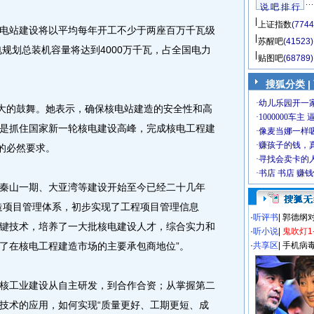
说 吧 排 行
上证指数
(7744
站建设将以平均每年开工不少于两座百万千瓦级
苏醒吧
(41523)
电规划总装机容量将达到4000万千瓦，占全国电力
贴图吧
(68789)
搜狐分类
|
大的鼓舞。她表示，确保核电站建造的安全性和高
是抓住国家新一轮核电建设高峰，完成核电工程建
的必然要求。
山一期、大亚湾等建设开始至今已经二十几年
造项目管理体系，初步实现了工程项目管理信息
·
听评书
|
郭德纲
键技术，培养了一大批核电建设人才，综合实力和
·
听小说
|
鬼吹灯1
了在核电工程建造市场的主要承包商地位”。
·
共享区
|
手机病
工业建设从自主研发，到合作合资；从掌握第二
技术的应用，如何实现“质量更好、工期更短、成