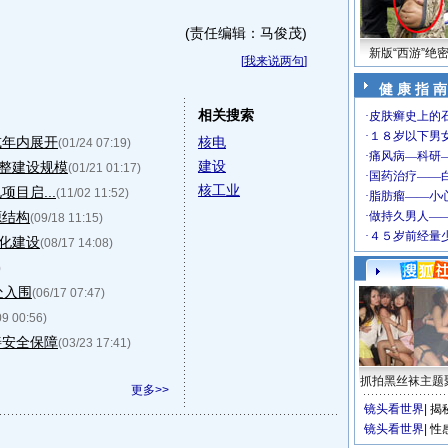
(责任编辑：马俊茂)
新版“西游”绝
[
我来说两句
]
健 康 指 南
相关搜索
或年内展开
核电
(01/24 07:19)
建设
整建设规模
(01/21 01:17)
核工业
目启...
(11/02 11:52)
源结构
(09/18 11:15)
化建设
(08/17 14:08)
)
处入围
(06/17 07:47)
09 00:56)
善安全保障
(03/23 17:41)
抓拍黑丝袜主题
更多>>
镜头看世界
|
揭
镜头看世界
|
性