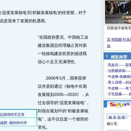
适度发展核电’到‘积极发展核电’的转变期，对于
说是迎来了发展的机遇期。
回家途中被卷
”全国政协委员、中国核工业
言
何智丽
叶永
建设集团总经理穆占英对新
价
一轮核电建设前景的描述既
精彩推荐
信心十足又充满理性。
2006年3月，国务院审
议并原则通过《核电中长期
发展规划2005—2020》，从
过去倡导的“适度发展核电”，
到现在规划中的“积极发展核
相 关 说 吧
电”，这不仅仅是一个措辞的
穆占英
变化。