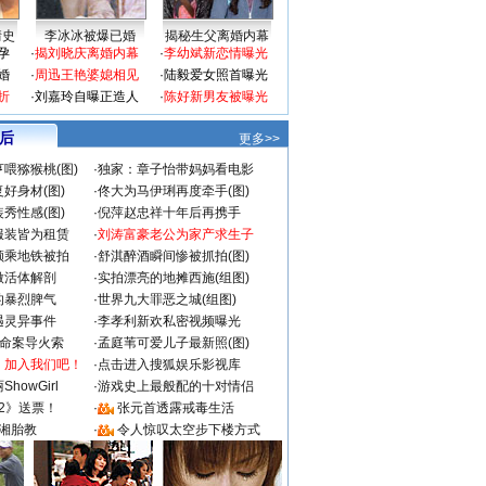
情史
李冰冰被爆已婚
揭秘生父离婚内幕
孕
·
揭刘晓庆离婚内幕
·
李幼斌新恋情曝光
婚
·
周迅王艳婆媳相见
·
陆毅爱女照首曝光
折
·
刘嘉玲自曝正造人
·
陈好新男友被曝光
 后
更多>>
喂猕猴桃(图)
·
独家：章子怡带妈妈看电影
好身材(图)
·
佟大为马伊琍再度牵手(图)
秀性感(图)
·
倪萍赵忠祥十年后再携手
服装皆为租赁
·
刘涛富豪老公为家产求生子
颜乘地铁被拍
·
舒淇醉酒瞬间惨被抓拍(图)
做活体解剖
·
实拍漂亮的地摊西施(组图)
的暴烈脾气
·
世界九大罪恶之城(组图)
遇灵异事件
·
李孝利新欢私密视频曝光
成命案导火索
·
孟庭苇可爱儿子最新照(图)
：加入我们吧！
·
点击进入搜狐娱乐影视库
howGirl
·
游戏史上最般配的十对情侣
2》送票！
·
张元首透露戒毒生活
湘胎教
·
令人惊叹太空步下楼方式