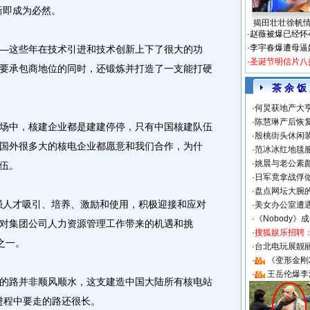
新即成为必然。
揭田壮壮徐帆
·
赵薇被爆已经怀
·
李宇春爆遭母逼
这些年在技术引进和技术创新上下了很大的功
·
圣诞节明信片八
要承包商地位的同时，还锻炼并打造了一支能打硬
茶 余 饭
·
何炅获地产大亨
·
陈慧琳产后恢复
中，核建企业都是建建停停，只有中国核建队伍
·
殷桃街头休闲装
国外很多大的核电企业都愿意和我们合作，为什
·
范冰冰红地毯
·
姚晨与老公素
伍。
·
日军竟拿战俘
·
盘点网坛大腕
人才吸引、培养、激励和使用，积极迎接和应对
·
美女办公室遭
·
《Nobody》
对集团公司人力资源管理工作带来的机遇和挑
·
搜狐娱乐招聘
之一。
·
台北电玩展靓丽S
·
《变形金刚
·
王岳伦爆李
路并非顺风顺水，这支建造中国大陆所有核电站
的进程中要走的路还很长。