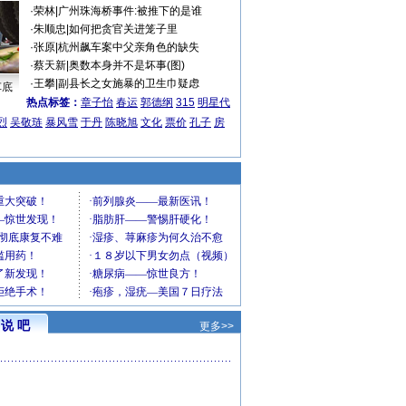
·
荣林
|
广州珠海桥事件:被推下的是谁
·
朱顺忠
|
如何把贪官关进笼子里
·
张原
|
杭州飙车案中父亲角色的缺失
·
蔡天新
|
奥数本身并不是坏事(图)
·
王攀
|
副县长之女施暴的卫生巾疑虑
车底
热点标签：
章子怡
春运
郭德纲
315
明星代
烈
吴敬琏
暴风雪
于丹
陈晓旭
文化
票价
孔子
房
说 吧
更多>>