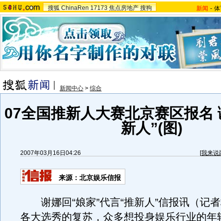
搜狐
ChinaRen
17173
焦点房地产
搜狗
新闻
-
体
新闻中心
>
综合
07全国推新人大赛北京赛区报名 
新人”(图)
2007年03月16日04:26
[
我来说
来源：北京娱乐信报
谢娜回“娘家”代言“推新人”信报讯（记
各大选秀的复苏，众多想投身娱乐行业的年