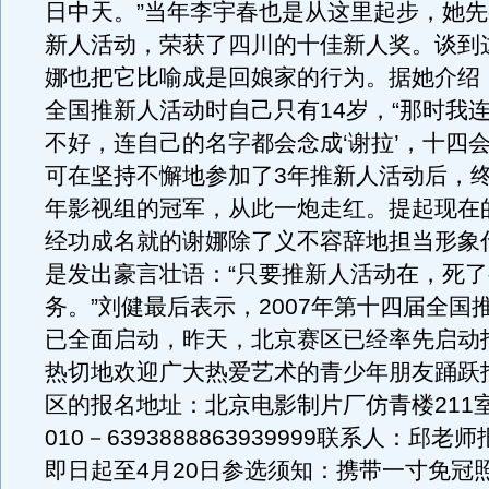
日中天。”当年李宇春也是从这里起步，她
新人活动，荣获了四川的十佳新人奖。谈到
娜也把它比喻成是回娘家的行为。据她介绍
全国推新人活动时自己只有14岁，“那时我
不好，连自己的名字都会念成‘谢拉’，十四会念
可在坚持不懈地参加了3年推新人活动后，终于
年影视组的冠军，从此一炮走红。提起现在的
经功成名就的谢娜除了义不容辞地担当形象
是发出豪言壮语：“只要推新人活动在，死
务。”刘健最后表示，2007年第十四届全国
已全面启动，昨天，北京赛区已经率先启动
热切地欢迎广大热爱艺术的青少年朋友踊跃
区的报名地址：北京电影制片厂仿青楼211
010－6393888863939999联系人：邱
即日起至4月20日参选须知：携带一寸免冠照