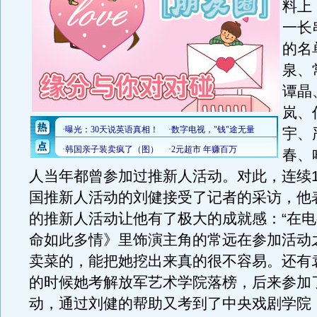
料上
一长
的名
泉、
谭晶
岚、
宇、
春、
人当年都曾参加过推新人活动。对此，连续1
国推新人活动的刘健接受了记者的采访，他
的推新人活动让他有了极大的成就感：“在
命如此多情》里饰演主角的常远在参加活动
卖菜的，能把她挖出来真的很不容易。还有袁
的时候她考解放军艺术学院落榜，后来参加
动，通过刘健的帮助又考到了中央戏剧学院