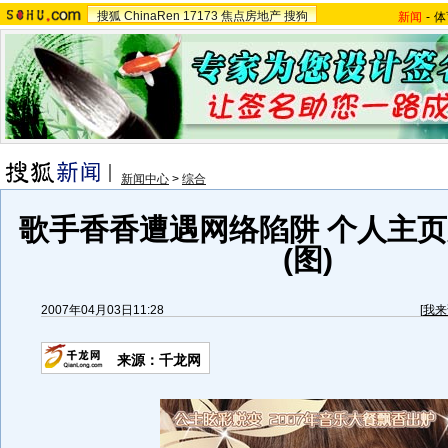
搜狐
ChinaRen
17173
焦点房地产
搜狗
新闻
-
体
新闻中心
>
综合
歌手香香遭遇网络陷阱 个人主
(图)
2007年04月03日11:28
[
我来
来源：千龙网