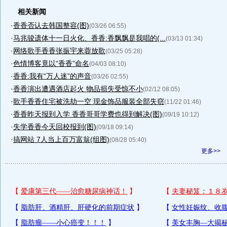
相关新闻
·
香香否认去韩国整容(图)
(03/26 06:55)
·
马兆骏遗体十一日火化、香香:香飘飘是我唱的(...
(03/13 01:34)
·
网络歌手香香张振宇来蓉放歌
(03/25 05:28)
·
色情博客竟以“香香”命名
(04/03 08:10)
·
香香:我有“万人迷”的声音
(03/26 02:55)
·
香香演出遭遇酒店起火 物品损失受惊不小
(02/12 08:05)
·
歌手香香住宅被洗劫一空 现金饰品服装全部失窃
(11/22 01:46)
·
香香昨天报到入学 香香哥哥学费也得到解决(图)
(09/19 10:12)
·
失学香香今天回校报到(图)
(09/18 09:14)
·
搞网站 7人当上百万富翁(组图)
(08/28 05:40)
更多>>