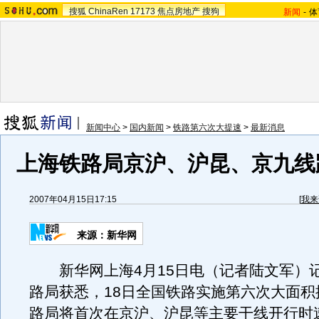
搜狐
ChinaRen
17173
焦点房地产
搜狗
新闻
-
体
新闻中心
>
国内新闻
>
铁路第六次大提速
>
最新消息
上海铁路局京沪、沪昆、京九线
2007年04月15日17:15
[
我来
来源：新华网
新华网上海4月15日电（记者陆文军）
路局获悉，18日全国铁路实施第六次大面积
路局将首次在京沪、沪昆等主要干线开行时速