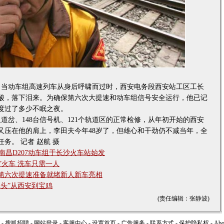
日，当动车组高速列车从身后呼啸而过时，西安电务段西安站工区工长
酸，落下泪来。为确保第六次大提速和动车组信号安全运行，他已记
度过了多少不眠之夜。
道岔、148台信号机、121个轨道区的正常检修，从年初开始的西安
又压在他的肩上，李田夫今年48岁了，但雄心和干劲仍不减当年，全
务。 记者 赵航 摄
南昌D207动车组于长沙火车站始发
”火车 洗车只需一人
第六次提速准备就绪新人新车亮相
弹头”从西安到宝鸡
(责任编辑：张静波)
-
搜狐招聘
-
网站登录
-
客服中心
-
设置首页
-
广告服务
-
联系方式
-
保护隐私权
-
Ab