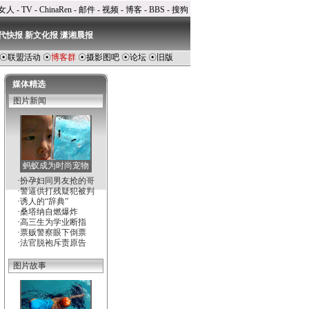
女人
-
TV
-
ChinaRen
-
邮件
-
视频
-
博客
-
BBS
-
搜狗
代快报
新文化报
潇湘晨报
☉
联盟活动
☉
博客群
☉
摄影图吧
☉
论坛
☉
旧版
媒体精选
图片新闻
蚂蚁成为时尚宠物
·
扮孕妇同男友抢的哥
·
警逼供打残疑犯被判
·
诱人的“辞典”
·
桑塔纳自燃爆炸
·
高三生为学业断指
·
票贩警察眼下倒票
·
法官脱袍斥责原告
图片故事