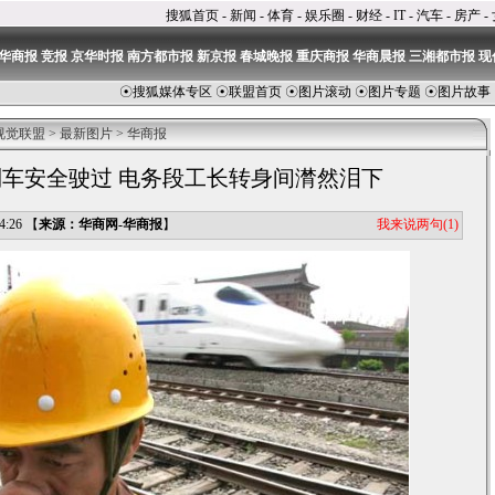
搜狐首页
-
新闻
-
体育
-
娱乐圈
-
财经
-
IT
-
汽车
-
房产
-
华商报
竞报
京华时报
南方都市报
新京报
春城晚报
重庆商报
华商晨报
三湘都市报
现
☉
搜狐媒体专区
☉
联盟首页
☉
图片滚动
☉
图片专题
☉
图片故事
视觉联盟
>
最新图片
>
华商报
车安全驶过 电务段工长转身间潸然泪下
我来说两句
(1)
:26 【
来源：华商网-华商报
】