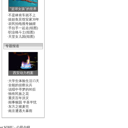
"篮球女孩"的世界
·
不是林肯车就不上
·
娃娃鱼宾馆安家30年
·
农民拍电视夸妯娌
·
手拉手一起走(组图)
·
职业格斗士(组图)
·
天堂女儿国(组图)
专题报道
西安动力档案
·
大学生体验生活15天
·
全能的侦察尖兵
·
说唱中寻梦的80后
·
独有民族之花
·
重庆百年洪灾
·
闹事猴园 半喜半忧
·
东方之猪麦兜
·
南京遭遇大暴雨
out SOHU
-
公司介绍