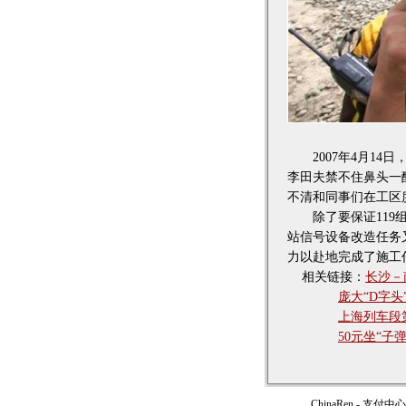
2007年4月14
李田夫禁不住鼻头一
不清和同事们在工区
除了要保证119组
站信号设备改造任务
力以赴地完成了施工任
相关链接：
长沙－
庞大“D字头
上海列车段
50元坐“子
ChinaRen
-
支付中心