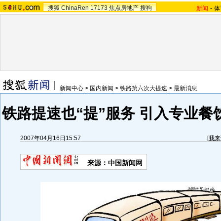
搜狐
ChinaRen
17173
焦点房地产
搜狗
新闻
-
体
新闻中心
>
国内新闻
>
铁路第六次大提速
>
最新消息
铁路提速也“提”服务 引入专业餐
2007年04月16日15:57
[
我来
来源：中国新闻网