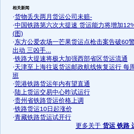
相关新闻
·
货物丢失两月货运公司未赔-
·
中国铁路第六次大提速 货运能力将增加12
(图)
·
东方公爱农场一芒果货运点枪击案告破60
出动 三凶手...
·
铁路大提速将极大加强西部省区货运流通
·
天津至上海往返货运邮政航线恢复运行 每
班
·
莞港铁路货运年内有望直通
·
陆上货运交易中心昨试运行
·
贵州省铁路货运价格上调
·
铁路货运10日起涨价
·
青藏铁路货运试开行
更多关于
货运 铁路 