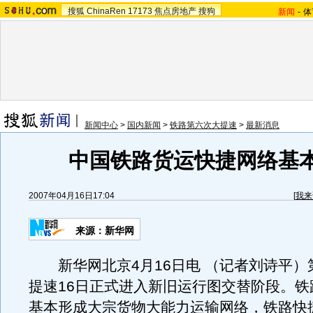
搜狐
ChinaRen
17173
焦点房地产
搜狗
新闻
-
体
新闻中心
>
国内新闻
>
铁路第六次大提速
>
最新消息
中国铁路货运快捷网络基
2007年04月16日17:04
[
我来
来源：新华网
新华网北京4月16日电 （记者刘诗平）
提速16日正式进入新旧运行图交替阶段。铁
基本形成大宗货物大能力运输网络，铁路快