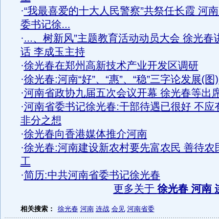
·
“我最喜爱的十大人民警察”共祭任长霞 河
委书记徐...
·
...、树新风”主题教育活动动员大会 徐光春
话 李成玉主持
·
徐光春在郑州高新技术产业开发区调研
·
徐光春:河南“好”、“惠”、“稳”三字论发展(图)
·
河南省政协九届五次会议开幕 徐光春等出
·
河南省委书记徐光春:干部待遇已很好 不应
非分之想
·
徐光春向香港媒体推介河南
·
徐光春:河南建设新农村要先富农民 善待农
工
·
简历:中共河南省委书记徐光春
更多关于
徐光春 河南 
相关搜索：
徐光春
河南
连战
会见
河南省委