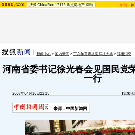
搜狐
ChinaRen
17173
焦点房地产
搜狗
新闻
-
体
新闻中心
>
国内新闻
>
丁亥年黄帝故里拜祖大典
>
拜祖消息
河南省委书记徐光春会见国民党
一行
2007年04月16日22:25
[
我来说
来源：中国新闻网