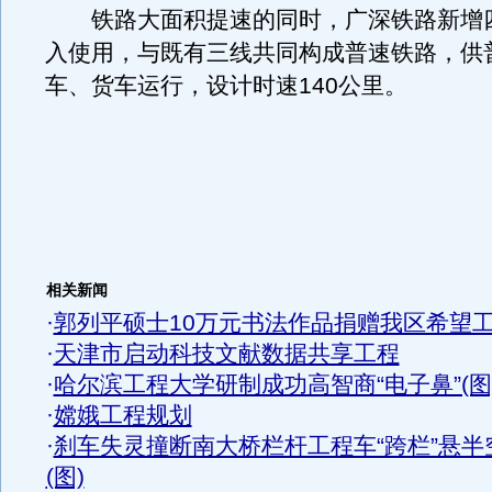
铁路大面积提速的同时，广深铁路新增
入使用，与既有三线共同构成普速铁路，供
车、货车运行，设计时速140公里。
相关新闻
·
郭列平硕士10万元书法作品捐赠我区希望
·
天津市启动科技文献数据共享工程
·
哈尔滨工程大学研制成功高智商“电子鼻”(图
·
嫦娥工程规划
·
刹车失灵撞断南大桥栏杆工程车“跨栏”悬半
(图)