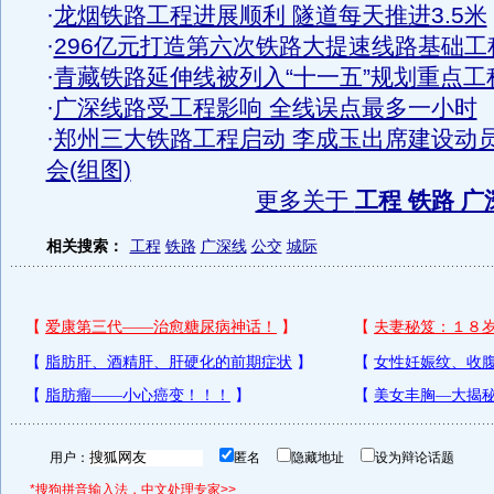
·
龙烟铁路工程进展顺利 隧道每天推进3.5米
·
296亿元打造第六次铁路大提速线路基础工
·
青藏铁路延伸线被列入“十一五”规划重点工
·
广深线路受工程影响 全线误点最多一小时
·
郑州三大铁路工程启动 李成玉出席建设动
会(组图)
更多关于
工程 铁路 广
相关搜索：
工程
铁路
广深线
公交
城际
用户：
匿名
隐藏地址
设为辩论话题
*搜狗拼音输入法，中文处理专家>>