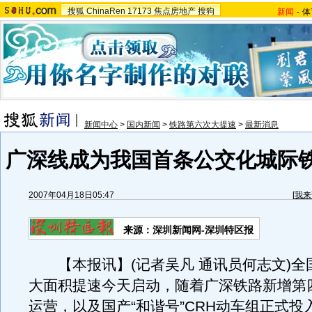
搜狐
ChinaRen
17173
焦点房地产
搜狗
新闻
-
体
新闻中心
>
国内新闻
>
铁路第六次大提速
>
最新消息
广深线成为我国首条公交化城际
2007年04月18日05:47
[
我来
来源：深圳新闻网-深圳特区报
【本报讯】(记者吴凡 通讯员何志文)全
大面积提速今天启动，随着广深铁路新增第
运营，以及国产“和谐号”CRH动车组正式投