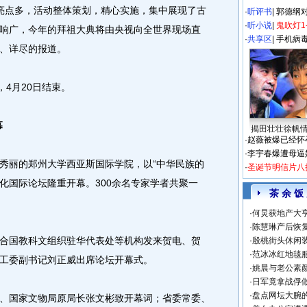
亮点多，活动整体策划，精心实施，集中展现了古
·
听评书
|
郭德纲
·
听小说
|
鬼吹灯1
响广，今年的拜祖大典将由央视向全世界现场直
·
共享区
|
手机病
、详尽的报道。
4月20日结束。
幕
揭田壮壮徐帆
·
赵薇被爆已经怀
·
李宇春爆遭母逼
秀丽的郑州大学西亚斯国际学院，以“中华民族的
·
圣诞节明信片八
帝文化国际论坛隆重开幕。300余名专家学者共聚一
茶 余 饭
·
何炅获地产大亨
·
陈慧琳产后恢复
国教科文组织驻华代表处等机构发来贺电、贺
·
殷桃街头休闲装
·
范冰冰红地毯
工委副书记刘正威出席论坛开幕式。
·
姚晨与老公素
·
日军竟拿战俘
·
盘点网坛大腕
国家文物局原局长张文彬致开幕词；省委常委、