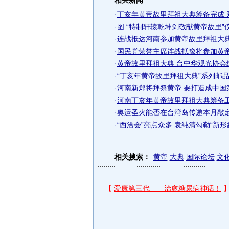
相关新闻
·
丁亥年黄帝故里拜祖大典筹备完成 
·
图:“特制轩辕乾坤剑敬献黄帝故里”
·
连战抵达河南参加黄帝故里拜祖大典
·
国民党荣誉主席连战抵豫将参加黄帝
·
黄帝故里拜祖大典 台中华观光协会
·
“丁亥年黄帝故里拜祖大典”系列邮
·
河南新郑将拜祭黄帝 要打造成中国第
·
河南丁亥年黄帝故里拜祖大典筹备
·
奥运圣火能否在台湾岛传递本月敲定
·
“西洽会”亮点众多 袁纯清勾勒“新形象
相关搜索：
黄帝
大典
国际论坛
文