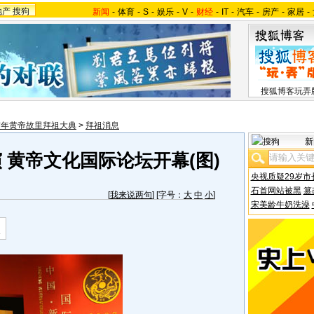
地产
搜狗
新闻
-
体育
-
S
-
娱乐
-
V
-
财经
-
IT
-
汽车
-
房产
-
家居
-
搜狐博客玩弄
亥年黄帝故里拜祖大典
>
拜祖消息
新
 黄帝文化国际论坛开幕(图)
央视质疑29岁市
石首网站被黑
篡
[
我来说两句
] [字号：
大
中
小
]
宋美龄牛奶洗澡