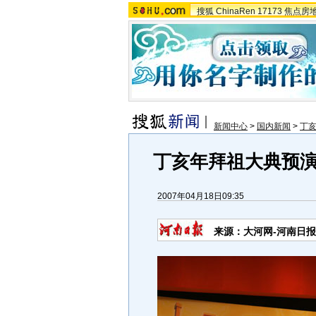
搜狐
ChinaRen
17173
焦点房
新闻中心
>
国内新闻
>
丁
丁亥年拜祖大典预演
2007年04月18日09:35
来源：大河网-河南日报