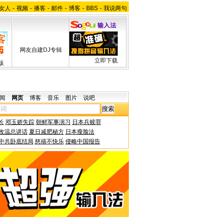
女人
-
视频
-
播客
-
邮件
-
博客
-
BBS
-
我说两句
网友自建DJ专辑
立即下载
版
闻
网页
博客
音乐
图片
说吧
长
邓玉娇失踪
朝鲜军事演习
日本兵赎罪
改温总讲话
夏日减肥秘方
日本瘦脸法
中共卧底结局
慈禧不快乐
侵略中国报告