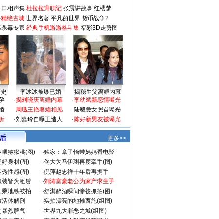
对口相声集
杜拉拉升职记
张震讲故事
红楼梦
-精绝古城
世界名著
平凡的世界
货币战争2
毒杀毒专家
经典手机游游格斗集
福彩3D走势图
情史
李冰冰被爆已婚
揭秘生父离婚内幕
孕
·
揭刘晓庆离婚内幕
·
李幼斌新恋情曝光
婚
·
周迅王艳婆媳相见
·
陆毅爱女照首曝光
折
·
刘嘉玲自曝正造人
·
陈好新男友被曝光
 后
更多>>
喂猕猴桃(图)
·
独家：章子怡带妈妈看电影
好身材(图)
·
佟大为马伊琍再度牵手(图)
秀性感(图)
·
倪萍赵忠祥十年后再携手
服装皆为租赁
·
刘涛富豪老公为家产求生子
颜乘地铁被拍
·
舒淇醉酒瞬间惨被抓拍(图)
做活体解剖
·
实拍漂亮的地摊西施(组图)
的暴烈脾气
·
世界九大罪恶之城(组图)