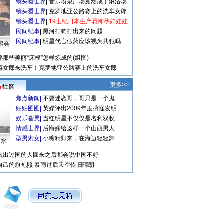
镜头看世界
|
音乐喷泉广场竟然成了淋浴场
镜头看世界
|
克罗地亚公路赛上的洗车女郎
镜头看世界
|
19世纪日本生产恐怖孕妇娃娃
民间纪事
|
黑河打狗打出来的问题
民间纪事
|
明星代言假药应该视为共犯吗
聚会
秘那些美丽“床模”怎样炼成的(组图)
感女郎来洗车！克罗地亚公路赛上的洗车女郎
更多>>
焦点新闻
|
不要迷恋哥，哥只是一个鬼
贴贴图图
|
英媒评出2009年度搞怪发明
娱乐旮旯
|
当红明星不仅仅是名利双收
情感世界
|
后悔嫁给这样一个山西男人
型男索女
|
小糖精归来，在海边轻轻舞
口水
么出过国的人回来之后都会说中国不好
自己的旗袍照
暴雨过后天空依旧晴朗