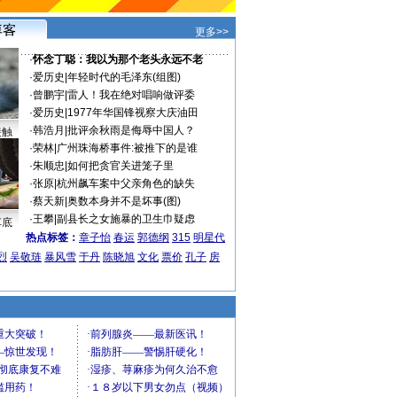
更多>>
·
怀念丁聪：我以为那个老头永远不老
·
爱历史
|
年轻时代的毛泽东(组图)
·
曾鹏宇
|
雷人！我在绝对唱响做评委
·
爱历史
|
1977年华国锋视察大庆油田
·
韩浩月
|
批评余秋雨是侮辱中国人？
接触
·
荣林
|
广州珠海桥事件:被推下的是谁
·
朱顺忠
|
如何把贪官关进笼子里
·
张原
|
杭州飙车案中父亲角色的缺失
·
蔡天新
|
奥数本身并不是坏事(图)
·
王攀
|
副县长之女施暴的卫生巾疑虑
车底
热点标签：
章子怡
春运
郭德纲
315
明星代
烈
吴敬琏
暴风雪
于丹
陈晓旭
文化
票价
孔子
房