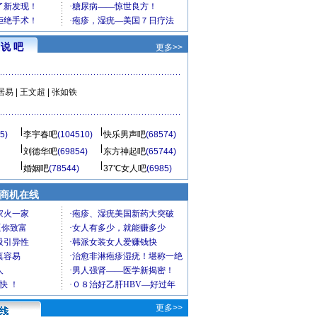
说 吧
更多>>
居易
|
王文超
|
张如铁
5)
李宇春吧
(104510)
快乐男声吧
(68574)
刘德华吧
(69854)
东方神起吧
(65744)
婚姻吧
(78544)
37℃女人吧
(6985)
商机在线
更多>>