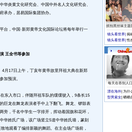
华炎黄文化研究会、中国中外名人文化研究会、
府承办，居易国际集团协办。
抓拍黑丝袜主题
台，中国·新郑黄帝文化国际论坛将每年举行一
镜头看世界
|
揭
镜头看世界
|
性
演 王全书等参加
4月17日上午，丁亥年黄帝故里拜祖大典在新郑
参加预演。
每天在吞别人
漂在海外
|
为什
东入市口，伴随拜祖车队的缓缓驶入，9条长15
型男索女
|
晒晒
的巨龙在舞龙表演者手中上下翻飞。舞龙、锣鼓表
两旁，千名中学生一字排开，挥动着国旗和花环，
中华姓氏广场，该广场竖立5道中华姓氏墙，篆刻
有兴致地观看了编排新颖的舞蹈。在主会场广场前，