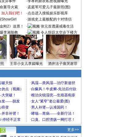
遇灵异事件
·
李孝利新欢私密视频曝光
成命案导火索
·
孟庭苇可爱儿子最新照(图)
：加入我们吧！
·
点击进入搜狐娱乐影视库
howGirl
·
游戏史上最般配的十对情侣
金刚2》送票！
·
张元首透露戒毒生活
爆李湘胎教
·
令人惊叹太空步下楼方
式
密照
王菲小女儿李嫣曝光
酒井法子痛哭谢罪
更多>>