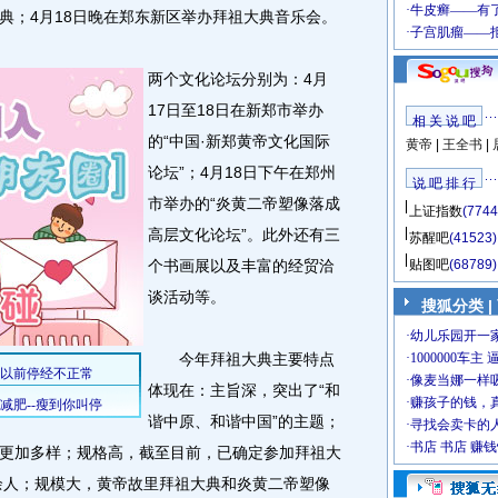
典；4月18日晚在郑东新区举办拜祖大典音乐会。
两个文化论坛分别为：4月
17日至18日在新郑市举办
相 关 说 吧
的“中国·新郑黄帝文化国际
黄帝
|
王全书
|
论坛”；4月18日下午在郑州
说 吧 排 行
市举办的“炎黄二帝塑像落成
上证指数
(7744
高层文化论坛”。此外还有三
苏醒吧
(41523)
个书画展以及丰富的经贸洽
贴图吧
(68789)
谈活动等。
搜狐分类
|
今年拜祖大典主要特点
体现在：主旨深，突出了“和
谐中原、和谐中国”的主题；
更加多样；规格高，截至目前，已确定参加拜祖大
0余人；规模大，黄帝故里拜祖大典和炎黄二帝塑像