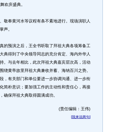
载舞欢庆盛典。
敬奉黄河水等议程有条不紊地进行。现场演职人
掌声。
的预演之后，王全书听取了拜祖大典各项筹备工
大典得到了中央领导同志的充分肯定、海内外华人
持。与去年相比，此次拜祖大典嘉宾层次高，活动
围绕黄帝故里拜祖大典兼收并蓄、海纳百川之势。
段，有关部门和单位要进一步协调沟通、进一步衔
化简朴意识；要加强工作的主动性和责任心，再接
，确保拜祖大典取得圆满成功。
(责任编辑：王伟)
[
我来说两句
]