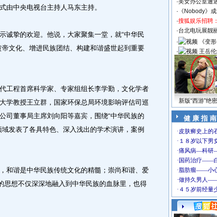
·
美女办公室遭
式由中央电视台主持人马东主持。
·
《Nobody》
·
搜狐娱乐招聘
·
台北电玩展靓丽S
诚挚的欢迎。他说，大家聚集一堂，就“中华民
·
《变形
黄帝文化、增进民族团结、构建和谐盛世起到重要
·
王岳伦
工程首席科学家、专家组组长李学勤，文化学者
新版“西游”绝
大学教授王立群，国家环保总局环境影响评估司巡
公司董事局主席刘向阳等嘉宾，围绕“中华民族的
健 康 指 南
领域发表了各具特色、深入浅出的学术演讲，案例
和谐是中华民族传统文化的精髓；崇尚和谐、爱
”的思想不仅深深地融入到中华民族的血脉里，也得