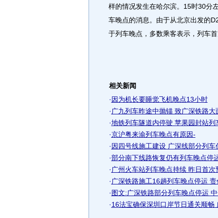
样的情况发生在哈尔滨。15时30分
车晚点的消息。由于从北京出发的D2
于列车晚点，多数乘客表示，列车首
相关新闻
·
因为机长要睡觉飞机晚点13小时
·
广九列车昨途中抛锚 致广深铁路大面
·
地铁列车隧道内停驶 苹果园封站列
·
京沪粤来渝列车晚点有原因-
·
因四号线施工建设 广深线部分列车
·
部分南下线路恢复仍有列车晚点停运
·
广州火车站列车晚点持续 昨日首次
·
广深铁路施工16趟列车晚点停运 
·
图文:广深铁路部分列车晚点停运 
·
16法宝确保深圳口岸节日通关顺畅