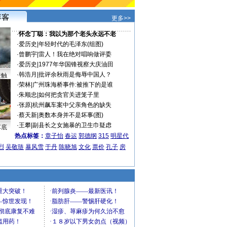
更多>>
·
怀念丁聪：我以为那个老头永远不老
·
爱历史
|
年轻时代的毛泽东(组图)
·
曾鹏宇
|
雷人！我在绝对唱响做评委
·
爱历史
|
1977年华国锋视察大庆油田
·
韩浩月
|
批评余秋雨是侮辱中国人？
接触
·
荣林
|
广州珠海桥事件:被推下的是谁
·
朱顺忠
|
如何把贪官关进笼子里
·
张原
|
杭州飙车案中父亲角色的缺失
·
蔡天新
|
奥数本身并不是坏事(图)
·
王攀
|
副县长之女施暴的卫生巾疑虑
车底
热点标签：
章子怡
春运
郭德纲
315
明星代
烈
吴敬琏
暴风雪
于丹
陈晓旭
文化
票价
孔子
房