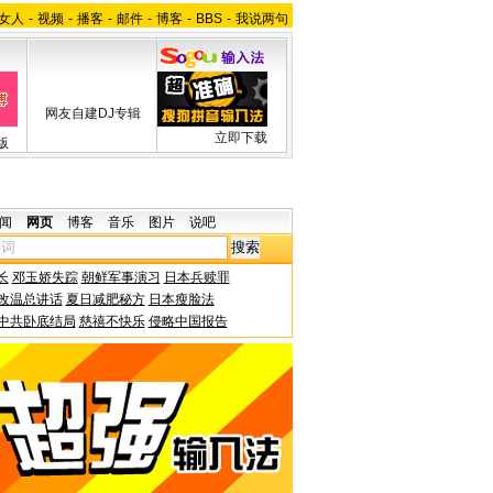
女人
-
视频
-
播客
-
邮件
-
博客
-
BBS
-
我说两句
网友自建DJ专辑
立即下载
版
闻
网页
博客
音乐
图片
说吧
长
邓玉娇失踪
朝鲜军事演习
日本兵赎罪
改温总讲话
夏日减肥秘方
日本瘦脸法
中共卧底结局
慈禧不快乐
侵略中国报告