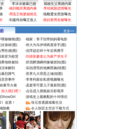
情史
李冰冰被爆已婚
揭秘生父离婚内幕
孕
·
揭刘晓庆离婚内幕
·
李幼斌新恋情曝光
婚
·
周迅王艳婆媳相见
·
陆毅爱女照首曝光
折
·
刘嘉玲自曝正造人
·
陈好新男友被曝光
 后
更多>>
喂猕猴桃(图)
·
独家：章子怡带妈妈看电影
好身材(图)
·
佟大为马伊琍再度牵手(图)
秀性感(图)
·
倪萍赵忠祥十年后再携手
服装皆为租赁
·
刘涛富豪老公为家产求生子
颜乘地铁被拍
·
舒淇醉酒瞬间惨被抓拍(图)
做活体解剖
·
实拍漂亮的地摊西施(组图)
的暴烈脾气
·
世界九大罪恶之城(组图)
遇灵异事件
·
李孝利新欢私密视频曝光
成命案导火索
·
孟庭苇可爱儿子最新照(图)
：加入我们吧！
·
点击进入搜狐娱乐影视库
howGirl
·
游戏史上最般配的十对情侣
2》送票！
·
张元首透露戒毒生活
湘胎教
·
令人惊叹太空步下楼方式