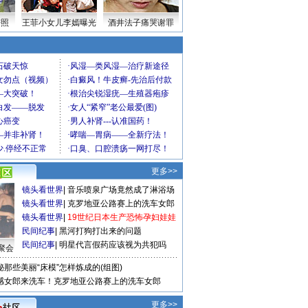
密照
王菲小女儿李嫣曝光
酒井法子痛哭谢罪
更多>>
镜头看世界
|
音乐喷泉广场竟然成了淋浴场
镜头看世界
|
克罗地亚公路赛上的洗车女郎
镜头看世界
|
19世纪日本生产恐怖孕妇娃娃
民间纪事
|
黑河打狗打出来的问题
民间纪事
|
明星代言假药应该视为共犯吗
聚会
秘那些美丽“床模”怎样炼成的(组图)
感女郎来洗车！克罗地亚公路赛上的洗车女郎
更多>>