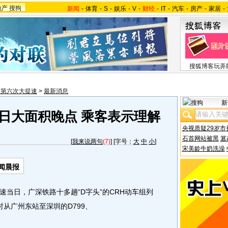
地产
搜狗
新闻
-
体育
-
S
-
娱乐
-
V
-
财经
-
IT
-
汽车
-
房产
-
家居
-
搜狐博客玩弄
路第六次大提速
>
最新消息
新
日大面积晚点 乘客表示理解
央视质疑29岁市
石首网站被黑
篡
[
我来说两句
(7)
] [字号：
大
中
小
]
宋美龄牛奶洗澡
闻晨报
当日，广深铁路十多趟“D字头”的CRH动车组列
从广州东站至深圳的D799、