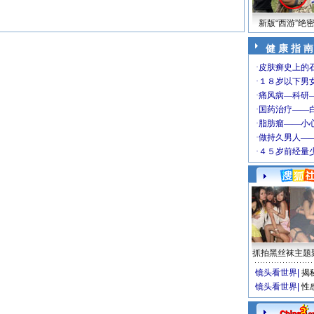
新版“西游”绝
健 康 指 南
抓拍黑丝袜主题
镜头看世界
|
揭
镜头看世界
|
性