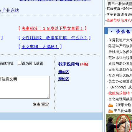
揭田壮壮徐帆
·
赵薇被爆已经怀
头
广州东站
·
李宇春爆遭母逼
·
圣诞节明信片八
茶 余 饭
·
何炅获地产大亨
·
陈慧琳产后恢复
·
殷桃街头休闲装
·
范冰冰红地毯
隐藏地址
设为辩论话题
我来说两句
·
姚晨与老公素
(7条)
·
日军竟拿战俘
精华区
·
盘点网坛大腕
辩论区
·
美女办公室遭
·
《Nobody》
·
搜狐娱乐招聘
·
台北电玩展靓丽S
·
《变形金刚
·
王岳伦爆李