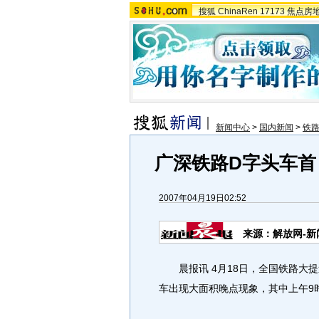
搜狐
ChinaRen
17173
焦点房
新闻中心
>
国内新闻
>
铁
广深铁路D字头车首
2007年04月19日02:52
来源：解放网-新
晨报讯 4月18日，全国铁路大提速
车出现大面积晚点现象，其中上午9时