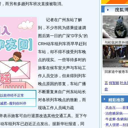
时，而另有多趟列车班次直接被取消。
记者在广州东站了解
到，不少市民为搭乘提速调
图后第一日的广深“D字头”的
与松鼠的意外
CRH动车组列车而早早赶到
车站，却不得不接受列车晚
点的现实。一些等待多时的
旅客在候车室大声与车站工
回家途中被卷
作人员交涉，但未得到列车
言
何智丽
叶永
晚点原因的答复，车站广播
价
不断重复来自广州东站站长
对各班列车晚点的致歉，而
精彩推荐
现场工作人员竭力疏
客，并表示旅客可自行退票改选其他交通工具。至下午
RH动车组列车已趋近正点发出。据新华社报道，同