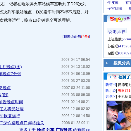
左右，记者在哈尔滨火车站候车室听到了D26次列
5次列车抵站晚点，D26发车时间不得不后延。对
次载客运行，晚点10分钟完全可以理解。
说 吧 排 行
[
我来说两句
(7条)
]
上证指数
(7744
苏醒吧
(41523)
贴图吧
(68789)
2007-04-17 06:54
搜狐分类
积晚点(图)
2007-04-13 10:02
车晚点7分钟
2007-04-06 10:09
2007-03-27 03:28
·
听评书
|
郭德纲
仍晚点
2007-03-26 11:08
·
听小说
|
鬼吹灯1
(图)
2007-03-08 09:38
·
共享区
|
手机病
预告晚点时间
2007-02-14 08:21
责任人将受处理
2006-12-09 02:02
中午恢复运行
2006-12-08 14:50
 广深铁路晚点口岸将延关
2006-01-28 09:11
更多关于
晚点 列车 广深铁路
的新闻>>