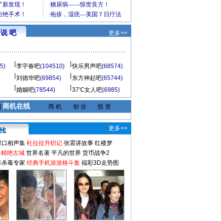
说 吧
更多>>
5)
李宇春吧
(104510)
快乐男声吧
(68574)
刘德华吧
(69854)
东方神起吧
(65744)
婚姻吧
(78544)
37℃女人吧
(6985)
商机在线
|
商 机
创 业
投 资
更多>>
对口相声集
杜拉拉升职记
张震讲故事
红楼梦
-精绝古城
世界名著
平凡的世界
货币战争2
毒杀毒专家
经典手机游游格斗集
福彩3D走势图