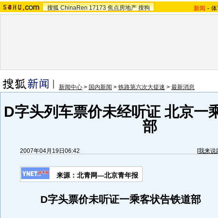
搜狐
ChinaRen
17173
焦点房地产
搜狗
新闻
-
体
新闻中心
>
国内新闻
>
铁路第六次大提速
>
最新消息
D字头列车票价未经听证 北京一
部
2007年04月19日06:42
[
我来说
来源：北青网—北京青年报
D字头票价未听证一乘客状告铁道部