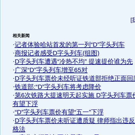
[
相关新闻
·
记者体验哈站首发的第一列“D”字头列车
·
商报记者感受D字头列车(组图)
·
D字头列车遭遇“冷热不均” 提速提价谁为先
·
广深“D”字头列车增至65对
·
D字头列车票价未经听证铁道部拒绝正面回
·
铁道部:“D”字头列车将考虑降价
·
第6次铁路大提速明天起实施 D字头列车票
有望下浮
·
“D”字头列车票价有望“五一”下浮
·
D字头列车票价未听证遭质疑 律师指出违
格法