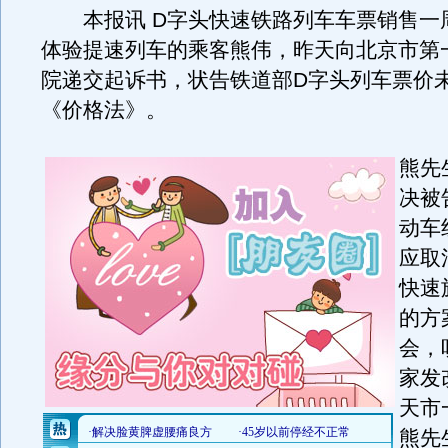
本报讯 D字头快速铁路列车车票销售一
体验提速列车的乘客熊伟，昨天向北京市第
院递交起诉书，状告铁道部D字头列车票价
《价格法》。
熊先
决被
动车
应取
快速
的方
会，
家发
天市
熊先