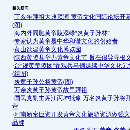
相关新闻
·
丁亥年拜祖大典预演 黄帝文化国际论坛开
(图)
·
海内外同胞黄帝陵添绿“炎黄子孙林”
·
专家认为黄帝是中华和谐文化的创始者
·
黄山欲建黄帝文化博览园
·
陕西黄陵县举办黄帝文化节 旨在倡导寻根
·
台“谒黄帝陵团”参观兵马俑延续中华文化记
(组图)
·
炎黄子孙公祭黄帝(图)
·
万余炎黄子孙黄帝故里拜祖
·
国民党副主席江丙坤抵豫 万名炎黄子孙将
帝
·
河南新密巨资开发黄帝文化旅游资源做强文
品牌