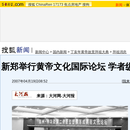
搜狐
ChinaRen
17173
焦点房地产
搜狗
新闻
-
体
新闻中心
>
国内新闻
>
丁亥年黄帝故里拜祖大典
>
拜祖消息
新郑举行黄帝文化国际论坛 学者
2007年04月19日08:52
[
我来
来源：大河网-大河报