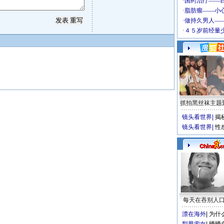
抓拍黑丝袜主题
镜头看世界
|
揭
镜头看世界
|
性
每天在吞别人
漂在海外
|
为什