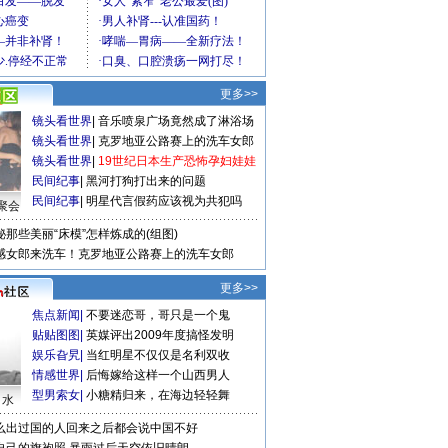
更多>>
镜头看世界
|
音乐喷泉广场竟然成了淋浴场
镜头看世界
|
克罗地亚公路赛上的洗车女郎
镜头看世界
|
19世纪日本生产恐怖孕妇娃娃
民间纪事
|
黑河打狗打出来的问题
民间纪事
|
明星代言假药应该视为共犯吗
聚会
秘那些美丽“床模”怎样炼成的(组图)
感女郎来洗车！克罗地亚公路赛上的洗车女郎
更多>>
焦点新闻
|
不要迷恋哥，哥只是一个鬼
贴贴图图
|
英媒评出2009年度搞怪发明
娱乐旮旯
|
当红明星不仅仅是名利双收
情感世界
|
后悔嫁给这样一个山西男人
型男索女
|
小糖精归来，在海边轻轻舞
口水
么出过国的人回来之后都会说中国不好