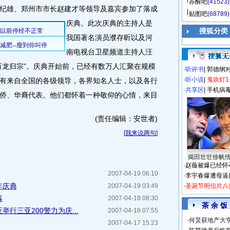
苏醒吧
(41523)
纪雄、郑州市市长赵建才等领导及嘉宾参加了落成
贴图吧
(68789)
庆典。
此次庆典的主持人是
搜狐分类
我国著名演员濮存昕以及河
南电视台卫星频道主持人汪
万龙归宗”。庆典开始前，已经有数万人汇聚在规模
·
听评书
|
郭德纲
·
听小说
|
鬼吹灯1
有来自全国的各级领导，各界知名人士，以及各行
·
共享区
|
手机病
侨、华裔代表。他们都怀着一种敬仰的心情，来目
(责任编辑：安世者)
[
我来说两句
]
揭田壮壮徐帆
·
赵薇被爆已经怀
2007-04-19 06:10
·
李宇春爆遭母逼
年庆典
2007-04-19 03:49
·
圣诞节明信片八
幕
2007-04-18 08:30
茶 余 饭
行三亚200警力为庆...
2007-04-18 07:55
·
何炅获地产大亨
2007-04-17 15:23