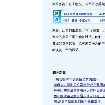
大常务副主任王明义、省军区政委颜
东丽。庆典的主题是：“和谐盛世，
宏大的炎黄广场上翘首以待。他们中
各业的群众代表；也有来自海外的华
睹炎黄二帝的风采。
相关新闻
·
8旬老翁20年炎黄巨塑梦(组图)
·
泰康人寿深圳分公司举行成立五周
·
炎黄巨塑落成庆典书画大展昨日开
·
西环线铁路全线开通庆典今日在三亚举
·
图:炎黄巨塑庆典彩排在郑州举行