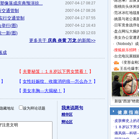
·
陈慧琳产后恢复
塑像落成庆典预演掠...
2007-04-17 08:27
·
殷桃街头休闲装
行交通管制
2007-04-17 08:26
·
范冰冰红地毯
实行交通管制
2007-04-17 07:55
·
姚晨与老公素
举行(图)
·
日军竟拿战俘
2007-04-12 16:43
·
盘点网坛大腕
一新(图)
2007-03-30 12:03
·
美女办公室遭
更多关于
庆典 炎黄 万龙
的新闻>>
·
《Nobody》
·
搜狐娱乐招聘
落成
·
台北电玩展靓丽S
·
《变形金刚
·
王岳伦爆李
新版“西游”绝
我来说两句
隐藏地址
设为辩论话题
健 康 指 南
精华区
辩论区