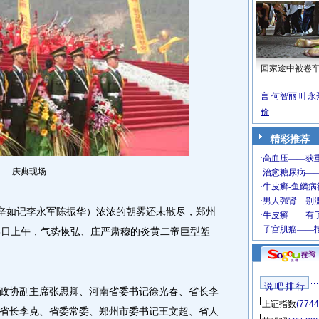
回家途中被卷
言
何智丽
叶永
价
精彩推荐
庆典现场
辛如记李永军陈振华）浓浓的朝雾还未散尽，郑州
8日上午，气势恢弘、庄严肃穆的炎黄二帝巨型塑
说 吧 排 行
协副主席张思卿、河南省委书记徐光春、省长李
上证指数
(7744
省长李克、省委常委、郑州市委书记王文超、省人