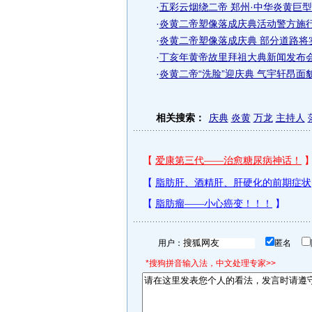
·
五彩云烟绕二帝 郑州·中华炎黄巨型
·
炎黄二帝塑像落成庆典活动警方施
·
炎黄二帝塑像落成庆典 部分道路将
·
丁亥年黄帝故里拜祖大典新闻发布会
·
炎黄二帝“洗脸”迎庆典 气宇轩昂面貌
相关搜索：
庆典
炎黄
万龙
主持人
用户：
匿名
*搜狗拼音输入法，中文处理专家>>