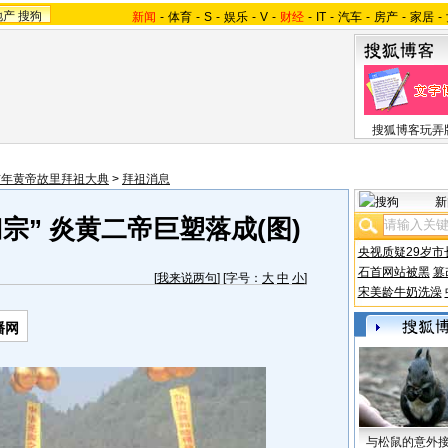
地产
搜狗
新闻
-
体育
-
S
-
娱乐
-
V
-
财经
-
IT
-
汽车
-
房产
-
家居
-
搜狐博客玩弄
亥年黄帝故里拜祖大典
>
拜祖消息
新
宗” 炎黄二帝巨塑落成(图)
央视质疑29岁市
石首网站被黑
篡
[
我来说两句
] [字号：
大
中
小
]
宋美龄牛奶洗澡
播网
与松鼠的意外