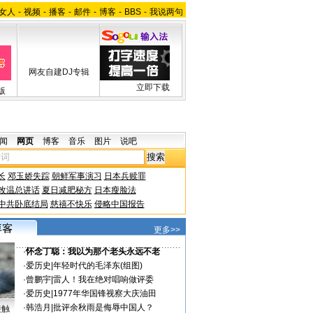
女人
-
视频
-
播客
-
邮件
-
博客
-
BBS
-
我说两句
网友自建DJ专辑
立即下载
版
闻
网页
博客
音乐
图片
说吧
长
邓玉娇失踪
朝鲜军事演习
日本兵赎罪
改温总讲话
夏日减肥秘方
日本瘦脸法
中共卧底结局
慈禧不快乐
侵略中国报告
更多>>
·
怀念丁聪：我以为那个老头永远不老
·
爱历史
|
年轻时代的毛泽东(组图)
·
曾鹏宇
|
雷人！我在绝对唱响做评委
·
爱历史
|
1977年华国锋视察大庆油田
·
韩浩月
|
批评余秋雨是侮辱中国人？
接触