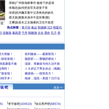
·
荣林
|
广州珠海桥事件:被推下的是谁
·
朱顺忠
|
如何把贪官关进笼子里
·
张原
|
杭州飙车案中父亲角色的缺失
·
蔡天新
|
奥数本身并不是坏事(图)
·
王攀
|
副县长之女施暴的卫生巾疑虑
车底
热点标签：
章子怡
春运
郭德纲
315
明星代
烈
吴敬琏
暴风雪
于丹
陈晓旭
文化
票价
孔子
房
说 吧
更多>>
5)
李宇春吧
(104510)
快乐男声吧
(68574)