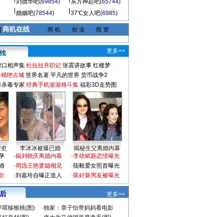
刘德华吧
(69854)
东方神起吧
(65744)
婚姻吧
(78544)
37℃女人吧
(6985)
商机在线
|
商 机
创 业
投 资
更多>>
对口相声集
杜拉拉升职记
张震讲故事
红楼梦
-精绝古城
世界名著
平凡的世界
货币战争2
毒杀毒专家
经典手机游游格斗集
福彩3D走势图
情史
李冰冰被爆已婚
揭秘生父离婚内幕
孕
·
揭刘晓庆离婚内幕
·
李幼斌新恋情曝光
婚
·
周迅王艳婆媳相见
·
陆毅爱女照首曝光
折
·
刘嘉玲自曝正造人
·
陈好新男友被曝光
 后
更多>>
喂猕猴桃(图)
·
独家：章子怡带妈妈看电影