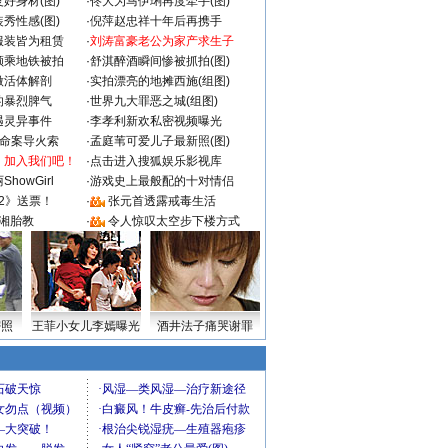
好身材(图)
·
佟大为马伊琍再度牵手(图)
秀性感(图)
·
倪萍赵忠祥十年后再携手
服装皆为租赁
·
刘涛富豪老公为家产求生子
颜乘地铁被拍
·
舒淇醉酒瞬间惨被抓拍(图)
做活体解剖
·
实拍漂亮的地摊西施(组图)
的暴烈脾气
·
世界九大罪恶之城(组图)
遇灵异事件
·
李孝利新欢私密视频曝光
成命案导火索
·
孟庭苇可爱儿子最新照(图)
：加入我们吧！
·
点击进入搜狐娱乐影视库
howGirl
·
游戏史上最般配的十对情侣
2》送票！
·
张元首透露戒毒生活
湘胎教
·
令人惊叹太空步下楼方式
密照
王菲小女儿李嫣曝光
酒井法子痛哭谢罪