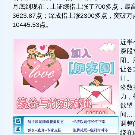
月底到现在，上证综指上涨了700多点，最
3623.87点；深成指上涨2300多点，突破
10445.53点。
近半
深股
阳。
让各
汗。
济数
力，
欲望
闻…
调整
绕在