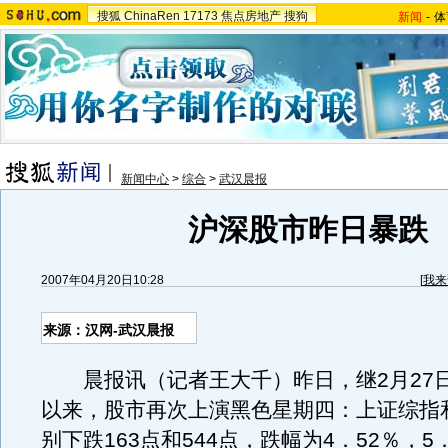
搜狐
ChinaRen
17173
焦点房地产
搜狗
新闻
-
体
新闻中心
>
综合
>
武汉晨报
沪深股市昨日暴跌
2007年04月20日10:28
[
我来
来源：汉网-武汉晨报
晨报讯（记者王大千）昨日，继2月27日
以来，股市再次上演黑色星期四：上证综指
别下跌163点和544点，跌幅为4．52％，5