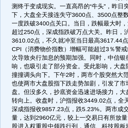
测终于变成现实。一直高昂的“牛头”，昨日
下，大盘全天接连失守3600点、3500点整
一度跌破3400点关口。当日，跌幅最大时
超过250点，深成指跌破万点大关。昨日，
3610.02点，不久就冲至当日最高3617.4
CPI（消费物价指数）增幅可能超过3％警
次导致央行加息的预期加强。同时，中信银
响，也吸引走了部分资金。受此影响，大盘
撞撞调头向下。下午2时，两市个股突然大
也使两市大盘股指下跌走势加剧，引发了市
盘。但没多久，抄底资金迅速进场接力，大
转向上。收盘时，沪指报收3449.02点，全天
深成指报收9857.23点，跌5.23%。两市
量，达到2960亿元，较上一交易日有所放
股进入权重股中领跌行列，通信、科技股板