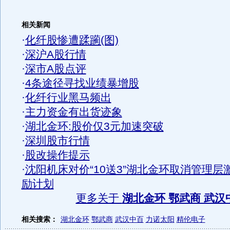
相关新闻
·
化纤股惨遭蹂躏(图)
·
深沪A股行情
·
深市A股点评
·
4条途径寻找业绩暴增股
·
化纤行业黑马频出
·
主力资金有出货迹象
·
湖北金环:股价仅3元加速突破
·
深圳股市行情
·
股改操作提示
·
沈阳机床对价“10送3”湖北金环取消管理层
励计划
更多关于
湖北金环 鄂武商 武汉
相关搜索：
湖北金环
鄂武商
武汉中百
力诺太阳
精伦电子