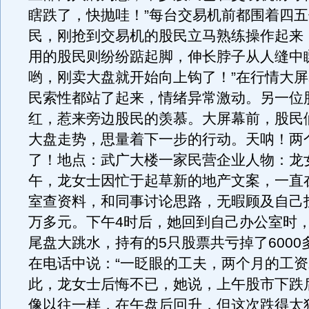
瞎跌了，快抛哇！”每台交易机前都围着四
民，刚抢到交易机的股民立马熟练操作起来
用的股民则纷纷踮起脚，伸长脖子从人缝中
哟，刚卖大盘就开始向上钩了！”在行情大
民索性都站了起来，情绪异常激动。另一位
红，惹来旁边股民的羡慕。大屏幕前，股民
大盘走势，思量着下一步的行动。天呐！两
了！地点：武广大楼一家民营企业人物：龙
午，龙女士因忙于起草新的地产文案，一直
室查资料，和同事讨论思路，无暇顾及自己
万多元。下午4时后，她回到自己办公室时
尾盘大跳水，持有的5只股票共亏掉了6000
在电话中说：“一眨眼的工夫，两个月的工资
此，龙女士后悔不已，她说，上午股市下跌
像以往一样，在午盘后回升，但这次跌得太