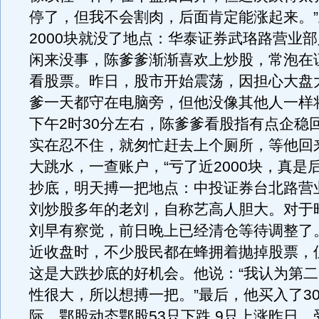
停了，但我不会割肉，后面肯定能涨起来。
2000块就没了地点：华泰证券武珞路营业
闲来没事，陈爹爹渐渐喜欢上炒股，常泡在
看股票。昨日，股市开始震荡，因担心大盘
爹一天都守在电脑旁，但他没像其他人一样
下午2时30分左右，陈爹爹看股指有点企稳
实在忍不住，就匆忙赶去上个厕所，等他回
大跳水，一查账户，“亏了近2000块，真是
抄底，明天搏一把地点：中投证券台北路营
刘炒股多年的老刘，自称艺高人胆大。对于
刘早有察觉，前日晚上已经清仓等待调整了
近收盘时，不少股民都在蜂拥着抛掉股票，
这是大跌抄底的好机会。他说：“我认为第
性很大，所以想搏一把。”最后，他买入了30
际。鄂股动态鄂股53只下跌,9只上涨昨日